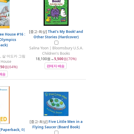
[중고-최상]
That‘s My Book! and
ee House #16 :
Other Stories (Hardcover)
 Olympics
back)
Salina Yoon | Bloomsbury U.S.A.
Children's Books
, 살 머도카 그림
18,100
원→
5,500
원(70%)
 House
판매자 배송
750
원(64%)
배송
[중고-최상]
Five Little Men in a
Flying Saucer (Board Book)
 (Paperback, 미