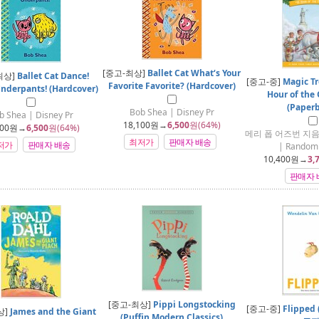
[중고-최상]
Ballet Cat What‘s Your
최상]
Ballet Cat Dance!
[중고-중]
Magic Tr
Favorite Favorite? (Hardcover)
nderpants! (Hardcover)
Hour of the
(Paper
Bob Shea | Disney Pr
b Shea | Disney Pr
18,100
원→
6,500
원(64%)
00
원→
6,500
원(64%)
메리 폽 어즈번 지음
최저가
판매자 배송
저가
판매자 배송
| Random
10,400
원→
3,
판매자 
[중고-최상]
Pippi Longstocking
[중고-중]
Flipped
상]
James and the Giant
(Puffin Modern Classics)