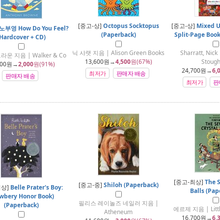
[중고-상]
Octopus Socktopus
[중고-상]
Mixed Up
노부영 How Do You Feel?
(Paperback)
Split-Page Book
Hardcover + CD)
닉 샤랫 지음 | Alison Green Books
Sharratt, Nick
운 지음 | Walker & Co
13,600
원→
4,500
원(67%)
Stough
00
원→
2,000
원(91%)
24,700
원→
6,
최저가
판매자 배송
판매자 배송
최저가
판
[중고-최상]
The 
[중고-중]
Shiloh (Paperback)
최상]
Belle Prater's Boy:
Balls (Pap
wbery Honor Book)
필리스 레이놀즈 네일러 지음 |
(Paperback)
에르제 지음 | Littl
Atheneum
16,700
원→
6,