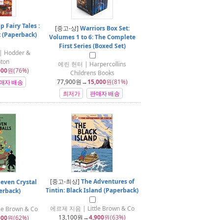
 Fairy Tales :
[중고-상]
Warriors Box Set:
 (Paperback)
Volumes 1 to 6: The Complete
First Series (Boxed Set)
 | Hodder &
ton
에린 헌터 | Harpercollins
000
원(76%)
Childrens Books
77,900
원→
15,000
원(81%)
매자 배송
최저가
판매자 배송
[중고-최상]
The Adventures of
Seven Crystal
Tintin: Black Island (Paperback)
erback)
에르제 지음 | Little Brown & Co
e Brown & Co
13,100
원→
4,900
원(63%)
300
원(62%)