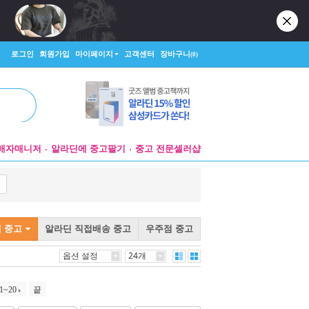
로그인
회원가입
마이페이지
고객센터
장바구니
(0)
매자매니저
알라딘에 중고팔기
중고 전문셀러샵
 중고
알라딘 직접배송 중고
우주점 중고
옵션 설정
24개
1~20
끝