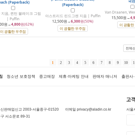
국판
each (Paperback)
(Paperback)
Van Draanen, Wen
 지음, 퀸틴 블레이크 그림
아스트리드 린드그렌 지음 | Puffin
15,500
원→
4,
| Puffin
12,500
원→
6,300
원(50%)
00
원→
4,800
원(62%)
이 광활한
이 광활한 우주점
이 광활한 우주점
전체
1
2
3
4
5
6
7
8
9
10
1
침
청소년 보호정책
중고매장
제휴·마케팅 안내
판매자 매니저
출판사·
고객
신판매업신고 2003-서울중구-01520
이메일 privacy@aladin.co.kr
서울시
구 서소문로 89-31