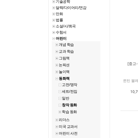
기술공학
달력/다이어리/연감
만화
법률
소설/시/희곡
수험서
어린이
개념 학습
교과 학습
그림책
[중고-
논픽션
놀이책
동화책
퀸틴 블레
고전/명작
세트/전집
10,7
일반
창작 동화
학습 동화
리더스
미국 교과서
어린이 사전