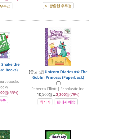
이 광활한 우주점
 우주점
t Shake the
ard Books)
[중고-상]
Unicorn Diaries #4: The
Goblin Princess (Paperback)
Sourcebooks
wocky
Rebecca Elliott | Scholastic Inc.
000
원(55%)
10,500
원→
2,200
원(79%)
배송
최저가
판매자 배송