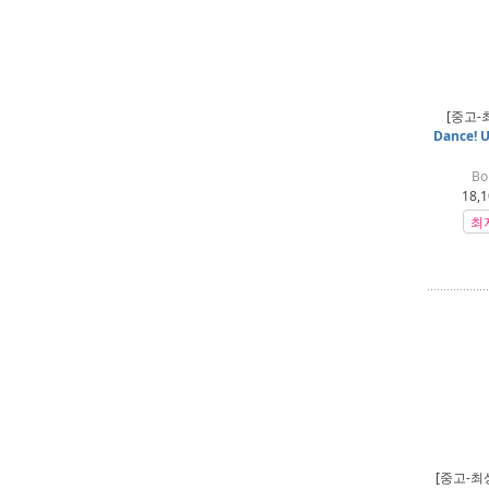
[중고-
Dance! U
Bo
18,1
최
[중고-최