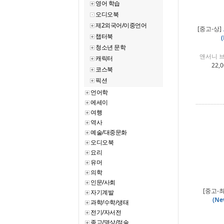
영어 학습
오디오북
제2외국어/이중언어
[중고-상]
챕터북
(
청소년 문학
앤서니 브라
캐릭터
22,0
코스북
픽션
언어학
에세이
여행
역사
예술/대중문화
오디오북
요리
유머
의학
인문/사회
[중고-
자기계발
(Ne
과학/수학/생태
전기/자서전
종교/명상/점술