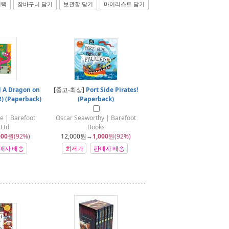
선택
장바구니 담기
보관함 담기
마이리스트 담기
A Dragon on
[중고-최상]
Port Side Pirates!
) (Paperback)
(Paperback)
ne | Barefoot
Oscar Seaworthy | Barefoot
Ltd
Books
000
원(92%)
12,000
원→
1,000
원(92%)
매자 배송
최저가
판매자 배송