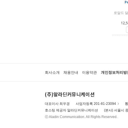
P
로알드 달
12,5
회사소개
채용안내
이용약관
개인정보처리방
(주)알라딘커뮤니케이션
대표이사 최우경
사업자등록 201-81-23094
통
호스팅 제공자 알라딘커뮤니케이션
(본사) 서울시 중
ⓒ Aladin Communication. All Rights Reserved.