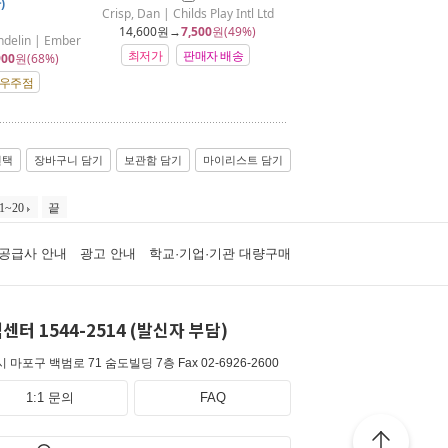
)
Crisp, Dan | Childs Play Intl Ltd
14,600
원→
7,500
원(49%)
delin | Ember
최저가
판매자 배송
900
원(68%)
 우주점
선택
장바구니 담기
보관함 담기
마이리스트 담기
1~20
끝
공급사 안내
광고 안내
학교·기업·기관 대량구매
센터 1544-2514 (발신자 부담)
 마포구 백범로 71 숨도빌딩 7층
Fax 02-6926-2600
1:1 문의
FAQ