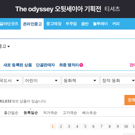
알라딘굿즈
중고매장
우주점
음반
블루레이
커피
온라인중고
중고
새로 등록된 상품
단골판매자
최종 땡처리
판
N
전체
61,632
개의 상품이 있습니다.
출간일순
등록일순
저가격순
고가격순
베스트순
1
2
3
4
5
6
7
8
9
10
1