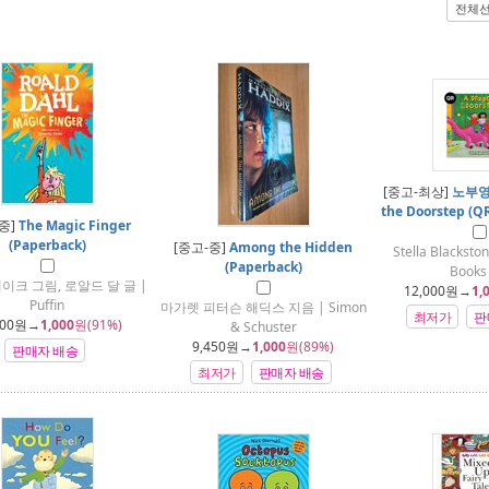
전체
[중고-최상]
노부영 
the Doorstep (QR
중]
The Magic Finger
(Paperback)
[중고-중]
Among the Hidden
Stella Blacksto
(Paperback)
Books 
이크 그림, 로알드 달 글 |
12,000
원→
1,
Puffin
마가렛 피터슨 해딕스 지음 | Simon
최저가
판
00
원→
1,000
원(91%)
& Schuster
9,450
원→
1,000
원(89%)
판매자 배송
최저가
판매자 배송