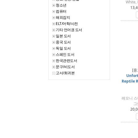
White, 
청소년
13,4
컴퓨터
해외잡지
ELT/어학/사전
기타 언어권 도서
일본 도서
중국 도서
독일 도서
스페인 도서
한국관련도서
문구/비도서
[중
고서/희귀본
Unfort
Reptile 
레모니 스니켓
그림
20,0