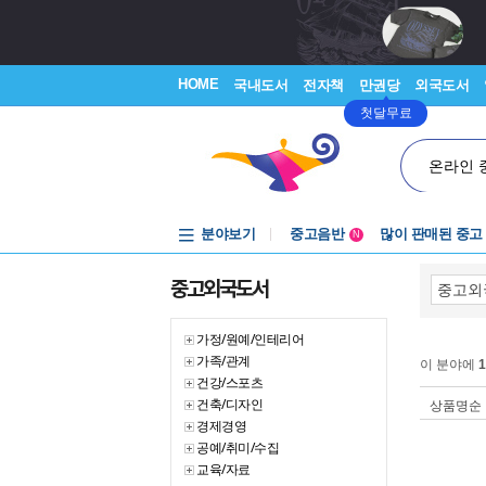
HOME
국내도서
전자책
만권당
외국도서
첫달무료
온라인 
분야보기
중고음반
많이 판매된 중고
N
1천원부터
중고외국도서
중고음반
가정/원예/인테리어
가족/관계
이 분야에
1
건강/스포츠
건축/디자인
상품명순
경제경영
공예/취미/수집
교육/자료