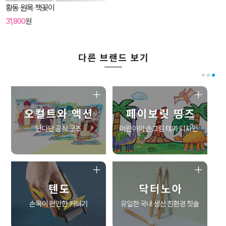
황동 원목 책꽂이
31,800
원