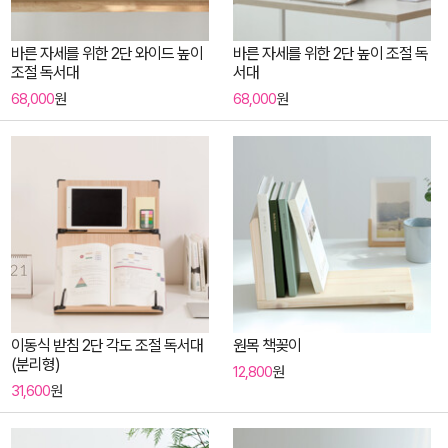
바른 자세를 위한 2단 와이드 높이
바른 자세를 위한 2단 높이 조절 독
조절 독서대
서대
68,000
원
68,000
원
이동식 받침 2단 각도 조절 독서대
원목 책꽂이
(분리형)
12,800
원
31,600
원