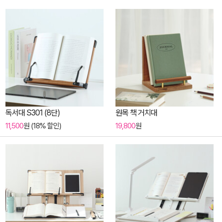
독서대 S301 (8단)
원목 책 거치대
11,500
원 (18% 할인)
19,800
원