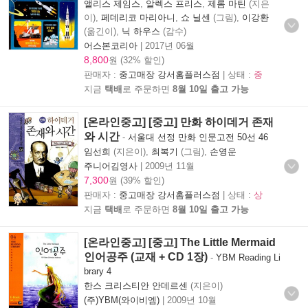
앨리스 제임스
,
알렉스 프리스
,
제롬 마틴
(지은
이),
페데리코 마리아니
,
쇼 닐센
(그림),
이강환
(옮긴이),
닉 하우스
(감수)
어스본코리아
|
2017년 06월
8,800
원 (32% 할인)
판매자 :
중고매장 강서홈플러스점
| 상태 :
중
지금
택배
로 주문하면
8월 10일 출고 가능
[온라인중고] [중고] 만화 하이데거 존재
와 시간
-
서울대 선정 만화 인문고전 50선 46
임선희
(지은이),
최복기
(그림),
손영운
주니어김영사
|
2009년 11월
7,300
원 (39% 할인)
판매자 :
중고매장 강서홈플러스점
| 상태 :
상
지금
택배
로 주문하면
8월 10일 출고 가능
[온라인중고] [중고] The Little Mermaid
인어공주 (교재 + CD 1장)
-
YBM Reading Li
brary 4
한스 크리스티안 안데르센
(지은이)
(주)YBM(와이비엠)
|
2009년 10월