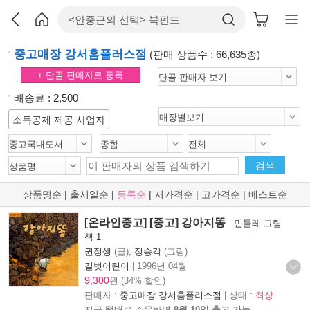
중고매장 강서홈플러스점
(판매 상품수 : 66,635종)
+ 단골 판매자로 등록
배송료 : 2,500
소득공제 제공 사업자
검색
상품명순
|
출시일순
|
등록순
|
저가격순
|
고가격순
|
베스트순
[온라인중고] [중고] 강아지똥
-
민들레 그림
책 1
권정생
(글),
정승각
(그림)
길벗어린이
|
1996년 04월
9,300
원 (34% 할인)
판매자 :
중고매장 강서홈플러스점
| 상태 :
최상
지금
택배
로 주문하면
8월 10일 출고 가능