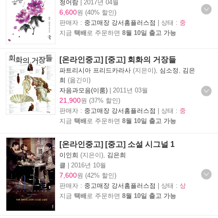
청어람
|
2017년 04월
6,600
원 (40% 할인)
판매자 :
중고매장 강서홈플러스점
| 상태 :
중
지금
택배
로 주문하면
8월 10일 출고 가능
[온라인중고] [중고] 회화의 거장들
파트리시아 프리드카라사
(지은이),
심소정
,
김은
희
(옮긴이)
자음과모음(이룸)
|
2011년 03월
21,900
원 (37% 할인)
판매자 :
중고매장 강서홈플러스점
| 상태 :
중
지금
택배
로 주문하면
8월 10일 출고 가능
[온라인중고] [중고] 소설 시그널 1
이인희
(지은이),
김은희
클
|
2016년 10월
7,600
원 (42% 할인)
판매자 :
중고매장 강서홈플러스점
| 상태 :
상
지금
택배
로 주문하면
8월 10일 출고 가능