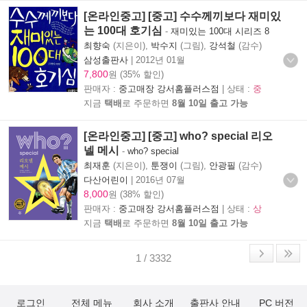
[온라인중고] [중고] 수수께끼보다 재미있
는 100대 호기심
-
재미있는 100대 시리즈 8
최향숙
(지은이),
박수지
(그림),
강석철
(감수)
삼성출판사
|
2012년 01월
7,800
원 (35% 할인)
판매자 :
중고매장 강서홈플러스점
| 상태 :
중
지금
택배
로 주문하면
8월 10일 출고 가능
[온라인중고] [중고] who? special 리오
넬 메시
-
who? special
최재훈
(지은이),
툰쟁이
(그림),
안광필
(감수)
다산어린이
|
2016년 07월
8,000
원 (38% 할인)
판매자 :
중고매장 강서홈플러스점
| 상태 :
상
지금
택배
로 주문하면
8월 10일 출고 가능
1 / 3332
로그인
전체 메뉴
회사 소개
출판사 안내
PC 버전