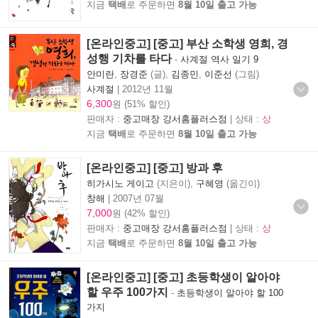
지금
택배
로 주문하면
8월 10일 출고 가능
[온라인중고] [중고] 부산 소학생 영희, 경
성행 기차를 타다
-
사계절 역사 일기 9
안미란
,
장경준
(글),
김종민
,
이준선
(그림)
사계절
|
2012년 11월
6,300
원 (51% 할인)
판매자 :
중고매장 강서홈플러스점
| 상태 :
상
지금
택배
로 주문하면
8월 10일 출고 가능
[온라인중고] [중고] 방과 후
히가시노 게이고
(지은이),
구혜영
(옮긴이)
창해
|
2007년 07월
7,000
원 (42% 할인)
판매자 :
중고매장 강서홈플러스점
| 상태 :
상
지금
택배
로 주문하면
8월 10일 출고 가능
[온라인중고] [중고] 초등학생이 알아야
할 우주 100가지
-
초등학생이 알아야 할 100
가지