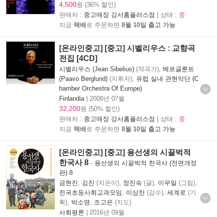
4,500
원 (36% 할인)
판매자 :
중고매장 강서홈플러스점
| 상태 :
중
지금
택배
로 주문하면
8월 10일 출고 가능
[온라인중고] [중고] 시벨리우스 : 교향곡
전집 [4CD]
시벨리우스 (Jean Sibelius)
(작곡가),
베르글룬트
(Paavo Berglund)
(지휘자),
유럽 실내 관현악단 (C
hamber Orchestra Of Europe)
Finlandia
|
2008년 07월
32,200
원 (50% 할인)
판매자 :
중고매장 강서홈플러스점
| 상태 :
중
지금
택배
로 주문하면
8월 10일 출고 가능
[온라인중고] [중고] 용선생의 시끌벅적
한국사 8
-
용선생의 시끌벅적 한국사 (전면개정
판) 8
금현진
,
김진
(지은이),
정진숙
(글),
이우일
(그림),
전국초등사회교과모임
,
이상찬
(감수),
세계로
(기
획),
박소영
,
조고은
(지도)
사회평론
|
2016년 09월