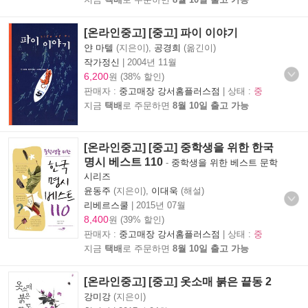
[온라인중고] [중고] 파이 이야기
얀 마텔
(지은이),
공경희
(옮긴이)
작가정신
|
2004년 11월
6,200
원 (38% 할인)
판매자 :
중고매장 강서홈플러스점
| 상태 :
중
지금
택배
로 주문하면
8월 10일 출고 가능
[온라인중고] [중고] 중학생을 위한 한국
명시 베스트 110
-
중학생을 위한 베스트 문학
시리즈
윤동주
(지은이),
이대욱
(해설)
리베르스쿨
|
2015년 07월
8,400
원 (39% 할인)
판매자 :
중고매장 강서홈플러스점
| 상태 :
중
지금
택배
로 주문하면
8월 10일 출고 가능
[온라인중고] [중고] 옷소매 붉은 끝동 2
강미강
(지은이)