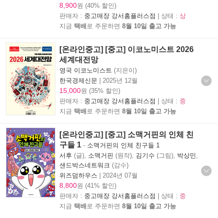
8,900
원 (40% 할인)
판매자 :
중고매장 강서홈플러스점
| 상태 :
상
지금
택배
로 주문하면
8월 10일 출고 가능
[온라인중고] [중고] 이코노미스트 2026
세계대전망
영국 이코노미스트
(지은이)
한국경제신문
|
2025년 12월
15,000
원 (35% 할인)
판매자 :
중고매장 강서홈플러스점
| 상태 :
중
지금
택배
로 주문하면
8월 10일 출고 가능
[온라인중고] [중고] 소맥거핀의 인체 친
구들 1
-
소맥거핀의 인체 친구들 1
서후
(글),
소맥거핀
(원작),
김기수
(그림),
박상민
,
샌드박스네트워크
(감수)
위즈덤하우스
|
2024년 07월
8,800
원 (41% 할인)
판매자 :
중고매장 강서홈플러스점
| 상태 :
중
지금
택배
로 주문하면
8월 10일 출고 가능