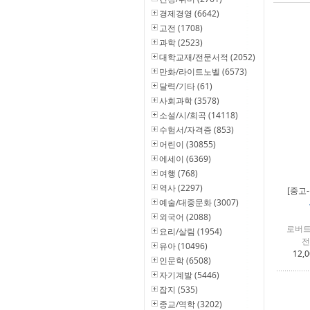
경제경영 (6642)
고전 (1708)
과학 (2523)
대학교재/전문서적 (2052)
만화/라이트노벨 (6573)
달력/기타 (61)
사회과학 (3578)
소설/시/희곡 (14118)
수험서/자격증 (853)
어린이 (30855)
에세이 (6369)
여행 (768)
역사 (2297)
[중고
예술/대중문화 (3007)
외국어 (2088)
로버트
요리/살림 (1954)
전
유아 (10496)
12,
인문학 (6508)
자기계발 (5446)
잡지 (535)
종교/역학 (3202)