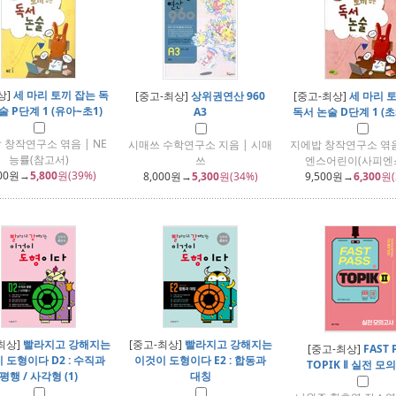
상]
세 마리 토끼 잡는 독
[중고-최상]
상위권연산 960
[중고-최상]
세 마리 
술 P단계 1 (유아~초1)
A3
독서 논술 D단계 1 (초
 창작연구소 엮음 | NE
시매쓰 수학연구소 지음 | 시매
지에밥 창작연구소 엮음
능률(참고서)
쓰
엔스어린이(사피엔스
00
원→
5,800
원(39%)
8,000
원→
5,300
원(34%)
9,500
원→
6,300
원(
최상]
빨라지고 강해지는
[중고-최상]
빨라지고 강해지는
[중고-최상]
FAST 
 도형이다 D2 : 수직과
이것이 도형이다 E2 : 합동과
TOPIK Ⅱ 실전 모
평행 / 사각형 (1)
대칭