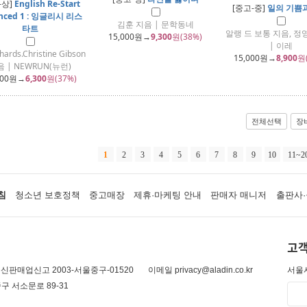
-상]
English Re-Start
[중고-중]
일의 기쁨
nced 1 : 잉글리시 리스
김훈 지음 | 문학동네
타트
알랭 드 보통 지음, 정
15,000
원→
9,300
원(38%)
| 이레
ichards.Christine Gibson
15,000
원→
8,900
원
 | NEWRUN(뉴런)
000
원→
6,300
원(37%)
전체선택
장
1
2
3
4
5
6
7
8
9
10
11~2
침
청소년 보호정책
중고매장
제휴·마케팅 안내
판매자 매니저
출판사·
고객
신판매업신고 2003-서울중구-01520
이메일 privacy@aladin.co.kr
서울시
구 서소문로 89-31