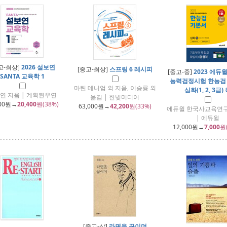
고-최상]
2026 설보연
[중고-최상]
스프링 6 레시피
[중고-중]
2023 에듀
SANTA 교육학 1
능력검정시험 한능검
마틴 데니엄 외 지음, 이승룡 외
심화(1, 2, 3급)
연 지음 | 계획된우연
옮김 | 한빛미디어
00
원→
20,400
원(38%)
63,000
원→
42,200
원(33%)
에듀윌 한국사교육연구
| 에듀윌
12,000
원→
7,000
원
[중고-상]
라면을 끓이며