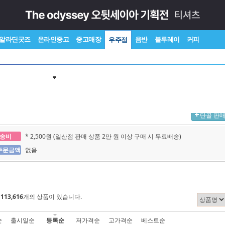
알라딘굿즈
온라인중고
중고매장
음반
블루레이
커피
우주점
단골 판
송비
* 2,500원 (일산점 판매 상품 2만 원 이상 구매 시 무료배송)
주문금액
없음
에
113,616
개의 상품이 있습니다.
순
출시일순
등록순
저가격순
고가격순
베스트순