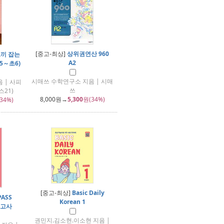
[중고-최상]
상위권연산 960
토끼 잡는
A2
5～초6)
시매쓰 수학연구소 지음 | 시매
 | 사피
쓰
21)
8,000
원→
5,300
원(34%)
34%)
[중고-최상]
Basic Daily
PASS
Korean 1
의고사
권민지.김소현.이소현 지음 |