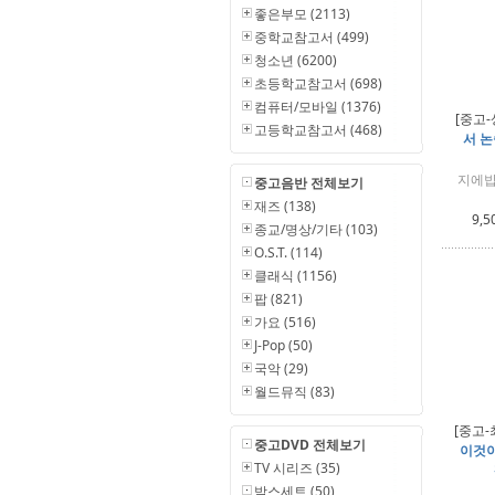
좋은부모 (2113)
중학교참고서 (499)
청소년 (6200)
초등학교참고서 (698)
컴퓨터/모바일 (1376)
[중고-
고등학교참고서 (468)
서 논
지에밥
중고음반 전체보기
재즈 (138)
9,5
종교/명상/기타 (103)
O.S.T. (114)
클래식 (1156)
팝 (821)
가요 (516)
J-Pop (50)
국악 (29)
월드뮤직 (83)
[중고-
중고DVD 전체보기
이것이
TV 시리즈 (35)
박스세트 (50)