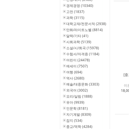
경제경영 (10340)
고전 (1837)
과학 (3115)
대학교재/전문서적 (2938)
만화/라이트노벨 (8814)
달력/기타 (41)
사회과학 (5139)
소설/시/희곡 (15978)
수험서/자격증 (1184)
어린이 (24478)
에세이 (7507)
여행 (694)
[중
역사 (2680)
예술/대중문화 (3303)
이
외국어 (3002)
18,0
요리/살림 (1888)
유아 (9939)
인문학 (8181)
자기계발 (8309)
잡지 (534)
종교/역학 (4284)