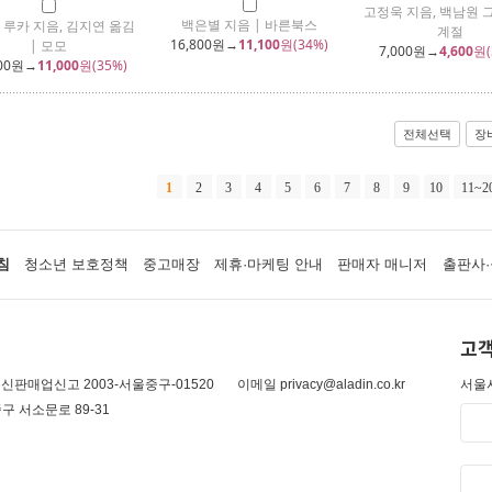
고정욱 지음, 백남원 그
백은별 지음 | 바른북스
 루카 지음, 김지연 옮김
계절
16,800
원→
11,100
원(34%)
| 모모
7,000
원→
4,600
원(
00
원→
11,000
원(35%)
전체선택
장
1
2
3
4
5
6
7
8
9
10
11~2
침
청소년 보호정책
중고매장
제휴·마케팅 안내
판매자 매니저
출판사·
고객
신판매업신고 2003-서울중구-01520
이메일 privacy@aladin.co.kr
서울시
구 서소문로 89-31