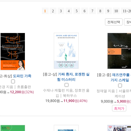
1
2
3
4
5
6
7
8
9
10
11~2
전체선택
장
[중고-상]
가짜 환자, 로젠한 실
[중고-중]
재즈연주를 
고-최상]
도파민 가족
험 미스터리
가지 스케일
은경 지음 | 흐름출판
수재나 캐헐런 지음, 장호연 옮
정재열 지음 | 서울
00
원→
12,200
원(32%)
김 | 북하우스
케이션
19,800
원→
11,900
원(40%)
9,000
원→
5,900
원(
최저가