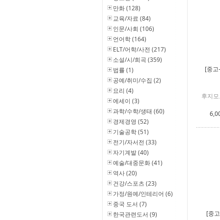
만화 (128)
교육/자료 (84)
인문/사회 (106)
언어학 (164)
ELT/어학/사전 (217)
소설/시/희곡 (359)
[중고
법률 (1)
공예/취미/수집 (2)
요리 (4)
후지모
에세이 (3)
과학/수학/생태 (60)
6,0
경제경영 (52)
기술공학 (51)
전기/자서전 (33)
자기계발 (40)
예술/대중문화 (41)
역사 (20)
건강/스포츠 (23)
가정/원예/인테리어 (6)
중국 도서 (7)
[중고
한국관련도서 (9)