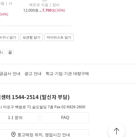
림 | 사
백온유 지음 | 창비
12,000
원→
7,700
원(36%)
34%)
바구니 담기
보관함 담기
마이리스트 담기
0
끝
공급사 안내
광고 안내
학교·기업·기관 대량구매
센터 1544-2514 (발신자 부담)
 마포구 백범로 71 숨도빌딩 7층
Fax 02-6926-2600
1:1 문의
FAQ
중고매장 위치, 영업시간 안내