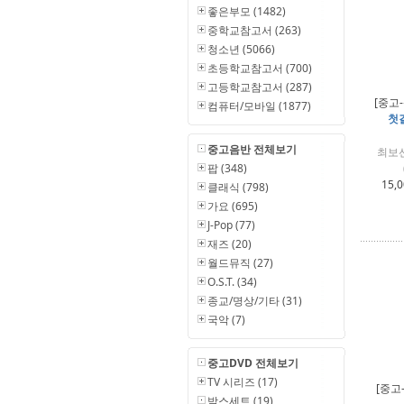
좋은부모 (1482)
중학교참고서 (263)
청소년 (5066)
초등학교참고서 (700)
고등학교참고서 (287)
[중고
컴퓨터/모바일 (1877)
첫걸
중고음반 전체보기
최보선
팝 (348)
15,
클래식 (798)
가요 (695)
J-Pop (77)
재즈 (20)
월드뮤직 (27)
O.S.T. (34)
종교/명상/기타 (31)
국악 (7)
중고DVD 전체보기
TV 시리즈 (17)
[중고
박스세트 (19)