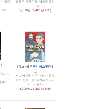
수미 옮김
콘도우 아키 지음, 남도현 옮김
| 부광
33%)
9,500
원→
6,400
원(33%)
 1
[중고-상]
우국의 라스푸틴 1
대원씨아이
사토 마사루 지음, 서현아 옮김,
이토 준지 그림, 나가사키 타카
35%)
시 | 시공사
5,000
원→
3,300
원(34%)