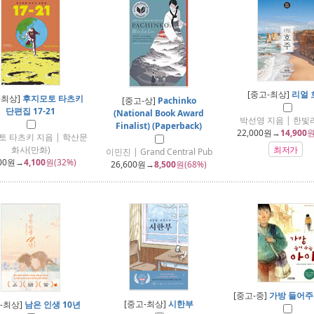
[중고-최상]
리얼 
-최상]
후지모토 타츠키
[중고-상]
Pachinko
단편집 17-21
(National Book Award
박선영 지음 | 한
Finalist) (Paperback)
22,000
원→
14,900
원
토 타츠키 지음 | 학산문
화사(만화)
최저가
이민진 | Grand Central Pub
00
원→
4,100
원(32%)
26,600
원→
8,500
원(68%)
[중고-중]
가방 들어주
[중고-최상]
시한부
-최상]
남은 인생 10년