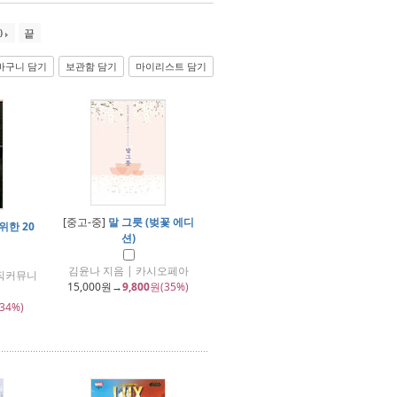
0
끝
바구니 담기
보관함 담기
마이리스트 담기
[중고-중]
말 그릇 (벚꽃 에디
위한 20
션)
김윤나 지음 | 카시오페아
뮤직커뮤니
15,000
원→
9,800
원(35%)
34%)