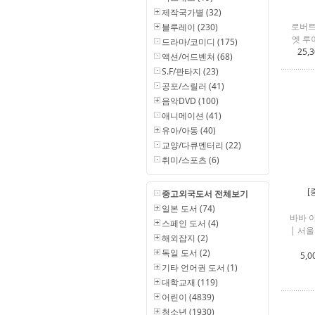
제작국가별 (32)
로버트
블루레이 (230)
엣 루
드라마/코미디 (175)
25,
액션/어드벤처 (68)
S.F/판타지 (23)
공포/스릴러 (41)
음악DVD (100)
애니메이션 (41)
유아/아동 (40)
교양/다큐멘터리 (22)
취미/스포츠 (6)
[
중고외국도서 전체보기
일본 도서 (74)
바바 
스페인 도서 (4)
| 서
해외잡지 (2)
독일 도서 (2)
5,0
기타 언어권 도서 (1)
대학교재 (119)
어린이 (4839)
청소년 (1930)