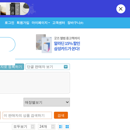
로그인
회원가입
마이페이지
고객센터
장바구니
(0)
단골 판매자 보기
매자로 등록하기
검색
모두보기
24개