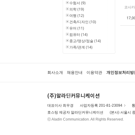
수험서 (9)
코사카
의학 (19)
여행 (12)
17,0
건축/디자인 (10)
유머 (11)
컴퓨터 (14)
종교/명상/점술 (14)
가족/관계 (14)
회사소개
채용안내
이용약관
개인정보처리방
(주)알라딘커뮤니케이션
대표이사 최우경
사업자등록 201-81-23094
통
호스팅 제공자 알라딘커뮤니케이션
(본사) 서울시 중
ⓒ Aladin Communication. All Rights Reserved.