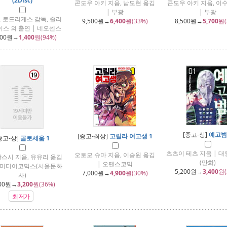
(2Disc)
콘도우 아키 지음, 남도현 옮김
콘도우 아키 지음, 이
| 부광
| 부광
 로드리게스 감독, 줄리
9,500
원→
6,400
원(33%)
8,500
원→
5,700
원(
이스 외 출연 | 네오센스
300
원→
1,400
원(94%)
[중고-상]
예고범
[중고-최상]
고릴라 여고생 1
중고-상]
골로세움 1
츠츠이 테츠 지음 | 
오토모 슈마 지음, 이승원 옮김
야스시 지음, 유유리 옮김
(만화)
| 오팬스코믹
울미디어코믹스(서울문화
5,200
원→
3,400
원(
7,000
원→
4,900
원(30%)
사)
00
원→
3,200
원(36%)
최저가