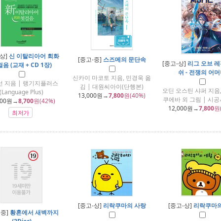
-상]
신 이탈리아어 회화
[중고-중]
스즈메의 문단속
[중고-상]
리그 오브 레전
음 (교재 + CD 1장)
쉬 - 전쟁의 어
신카이 마코토 지음, 민경욱 옮
 지음 | 랭기지플러스
김 | 대원씨아이(단행본)
오딘 오스틴 샤퍼 지음,
(Language Plus)
13,000
원→
7,800
원(40%)
쿠에바 외 그림 | 시공
000
원→
8,700
원(42%)
12,000
원→
7,800
원
최저가
[중고-상]
리락쿠마의 사랑
[중고-상]
리락쿠마의
-중]
황혼에서 새벽까지