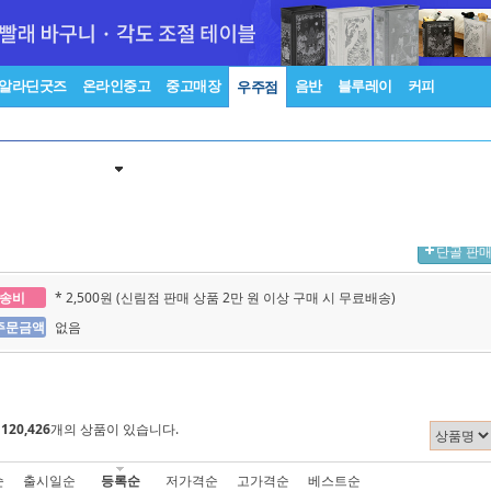
알라딘굿즈
온라인중고
중고매장
음반
블루레이
커피
우주점
단골 판
송비
* 2,500원 (신림점 판매 상품 2만 원 이상 구매 시 무료배송)
주문금액
없음
에
120,426
개의 상품이 있습니다.
순
출시일순
등록순
저가격순
고가격순
베스트순