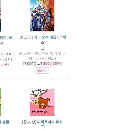
[중고-상]
리그 오브 레전드 : 럭
드 : 애
스
머니
존 오브라이언 지음, 빌리 탠 그
 니나 바
림 | 시공사(만화)
사(만화)
12,000
원→
7,800
원(35%)
(35%)
최저가
 생활
[중고-상]
리락쿠마의 휴식