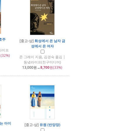
호주
[중고-상]
화성에서 온 남자 금
성에서 온 여자
빛라이프
(32%)
존 그레이 지음, 김경숙 옮김 |
동녘라이프(친구미디어)
13,000
원→
8,700
원(33%)
는 아이
[중고-상]
유원 (반양장)