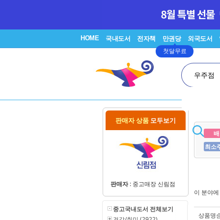
HOME
국내도서
전자책
만권당
외국도서
첫달무료
우주점
판매자 상품
모두보기
배
최소
판매자
:
중고매장 신림점
이 분야
중고국내도서 전체보기
상품명
건강/취미 (2922)