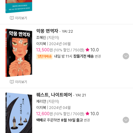
미리보기
악몽 면역자
-
YA! 22
조혜린
(지은이)
이지북
|
2024년 06월
13,500
10.0
원 (10% 할인 / 750원)
내일 밤 11시
잠들기전 배송
양탄자배송
변경
미리보기
퀘스트, 나이트메어
-
YA! 21
제리안
(지은이)
이지북
|
2024년 04월
12,600
10.0
원 (10% 할인 / 700원)
택배
로 주문하면
8월 10일 출고
변경