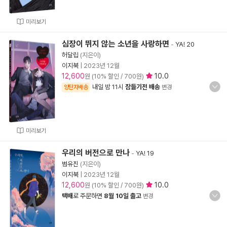
미리보기
심장이 뛰지 않는 소년을 사랑하면
-
YA! 20
허달립
(지은이)
이지북
|
2023년 12월
12,600
10.0
원 (10% 할인 / 700원)
내일 밤 11시
잠들기전 배송
양탄자배송
변경
미리보기
우리의 버전으로 만나
-
YA! 19
범유진
(지은이)
이지북
|
2023년 12월
12,600
10.0
원 (10% 할인 / 700원)
택배
로 주문하면
8월 10일 출고
변경