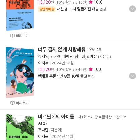
15,120
10.0
원 (10% 할인 / 840원)
내일 밤 11시
잠들기전 배송
양탄자배송
변경
미리보기
너무 길지 않게 사랑해줘
-
YA! 28
강지영
,
민지형
,
배예람
,
양은애
,
최세은
(지은이)
이지북
|
2024년 12월
15,120
10.0
원 (10% 할인 / 840원)
택배
로 주문하면
8월 10일 출고
변경
미리보기
미르난데의 아이들
- 제1회 YA! 장르문학상 대상
-
Y
A! 27
조나단
(지은이)
이지북
|
2024년 11월