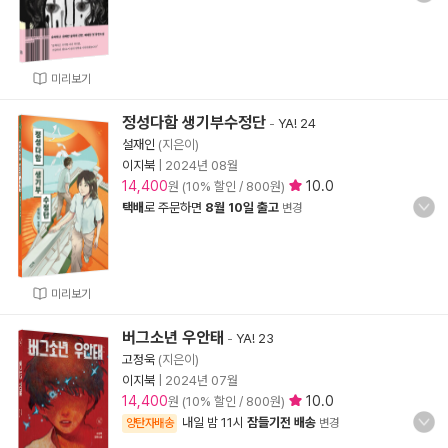
미리보기
정성다함 생기부수정단
-
YA! 24
설재인
(지은이)
이지북
|
2024년 08월
14,400
10.0
원 (10% 할인 / 800원)
택배
로 주문하면
8월 10일 출고
변경
미리보기
버그소년 우안태
-
YA! 23
고정욱
(지은이)
이지북
|
2024년 07월
14,400
10.0
원 (10% 할인 / 800원)
내일 밤 11시
잠들기전 배송
양탄자배송
변경