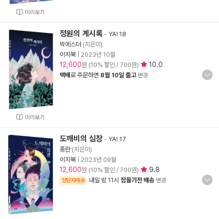
미리보기
정원의 계시록
-
YA! 18
박에스더
(지은이)
이지북
|
2023년 10월
12,600
10.0
원 (10% 할인 / 700원)
택배
로 주문하면
8월 10일 출고
변경
미리보기
도깨비의 심장
-
YA! 17
종란
(지은이)
이지북
|
2023년 09월
12,600
9.8
원 (10% 할인 / 700원)
내일 밤 11시
잠들기전 배송
양탄자배송
변경