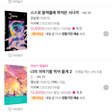
미리보기
스스로 블랙홀에 뛰어든 사나이
-
YA! 16
김달영
(지은이)
이지북
|
2023년 06월
12,600
9.0
원 (10% 할인 / 700원)
내일 밤 11시
잠들기전 배송
양탄자배송
변경
미리보기
커브드 텀블러
너의 이야기를 먹어 줄게 2
- 수명을 먹는 나의 수호
신
-
YA! 15
명소정
(지은이),
리페
(그림)
이지북
|
2023년 06월
14,400
9.6
원 (10% 할인 / 800원)
내일 밤 11시
잠들기전 배송
양탄자배송
변경
미리보기