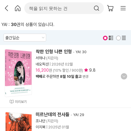
YA! :
30
권의 상품이 있습니다.
표지 보기
표지 안보기
착한 인형 나쁜 인형
-
YA! 30
서하나
(지은이)
네오픽션
|
2026년 02월
16,200
9.8
원 (10% 할인 / 900원)
택배
로 주문하면
8월 10일 출고
변경
미리보기
미르난데의 전사들
-
YA! 29
조나단
(지은이)
이지북
|
2025년 01월