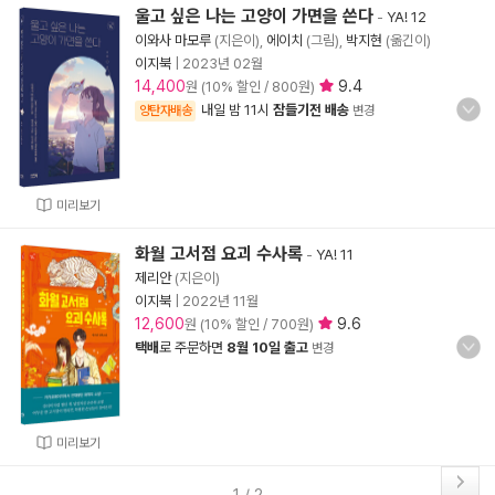
울고 싶은 나는 고양이 가면을 쓴다
-
YA! 12
이와사 마모루
(지은이),
에이치
(그림),
박지현
(옮긴이)
이지북
|
2023년 02월
14,400
9.4
원 (10% 할인 / 800원)
내일 밤 11시
잠들기전 배송
양탄자배송
변경
미리보기
화월 고서점 요괴 수사록
-
YA! 11
제리안
(지은이)
이지북
|
2022년 11월
12,600
9.6
원 (10% 할인 / 700원)
택배
로 주문하면
8월 10일 출고
변경
미리보기