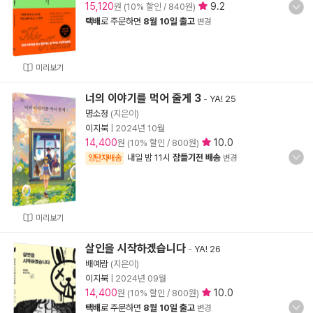
15,120
9.2
원 (10% 할인 / 840원)
택배
로 주문하면
8월 10일 출고
변경
미리보기
너의 이야기를 먹어 줄게 3
-
YA! 25
명소정
(지은이)
이지북
|
2024년 10월
14,400
10.0
원 (10% 할인 / 800원)
내일 밤 11시
잠들기전 배송
양탄자배송
변경
미리보기
살인을 시작하겠습니다
-
YA! 26
배예람
(지은이)
이지북
|
2024년 09월
14,400
10.0
원 (10% 할인 / 800원)
택배
로 주문하면
8월 10일 출고
변경