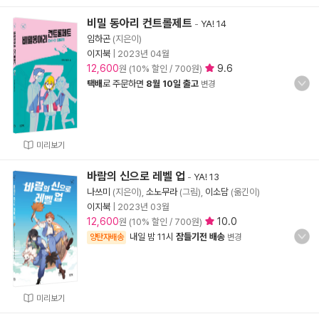
비밀 동아리 컨트롤제트
-
YA! 14
임하곤
(지은이)
이지북
|
2023년 04월
12,600
9.6
원 (10% 할인 / 700원)
택배
로 주문하면
8월 10일 출고
변경
미리보기
바람의 신으로 레벨 업
-
YA! 13
나쓰미
(지은이),
소노무라
(그림),
이소담
(옮긴이)
이지북
|
2023년 03월
12,600
10.0
원 (10% 할인 / 700원)
내일 밤 11시
잠들기전 배송
양탄자배송
변경
미리보기