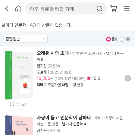
날마다 인문학 :
4
권의 상품이 있습니다.
표지 보기
표지 안보기
오래된 시의 초대
- 하루 한 편 고전 시가
-
날마다 인문
학 5
안희진
(지은이)
포르체
|
2025년 02월
16,200
10.0
원 (10% 할인 / 900원)
택배
로 주문하면
내일
수령
변경
미리보기
사랑이 묻고 인문학이 답하다
- 우리가 사랑이라 말
하는 모든 것들
-
날마다 인문학 4
정지우
(지은이)