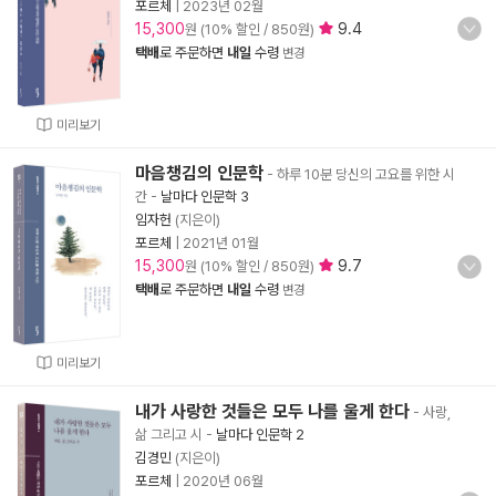
포르체
|
2023년 02월
15,300
9.4
원 (10% 할인 / 850원)
택배
로 주문하면
내일
수령
변경
미리보기
마음챙김의 인문학
- 하루 10분 당신의 고요를 위한 시
간
-
날마다 인문학 3
임자헌
(지은이)
포르체
|
2021년 01월
15,300
9.7
원 (10% 할인 / 850원)
택배
로 주문하면
내일
수령
변경
미리보기
내가 사랑한 것들은 모두 나를 울게 한다
- 사랑,
삶 그리고 시
-
날마다 인문학 2
김경민
(지은이)
포르체
|
2020년 06월