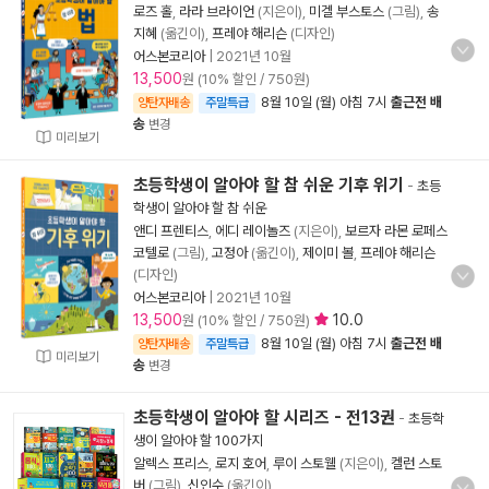
로즈 홀
,
라라 브라이언
(지은이),
미겔 부스토스
(그림),
송
지혜
(옮긴이),
프레야 해리슨
(디자인)
어스본코리아
|
2021년 10월
13,500
원 (10% 할인 / 750원)
8월 10일 (월) 아침 7시
출근전 배
양탄자배송
주말특급
송
변경
미리보기
초등학생이 알아야 할 참 쉬운 기후 위기
-
초등
학생이 알아야 할 참 쉬운
앤디 프렌티스
,
에디 레이놀즈
(지은이),
보르자 라몬 로페스
코텔로
(그림),
고정아
(옮긴이),
제이미 볼
,
프레야 해리슨
(디자인)
어스본코리아
|
2021년 10월
13,500
10.0
원 (10% 할인 / 750원)
8월 10일 (월) 아침 7시
출근전 배
양탄자배송
주말특급
미리보기
송
변경
초등학생이 알아야 할 시리즈 - 전13권
-
초등학
생이 알아야 할 100가지
알렉스 프리스
,
로지 호어
,
루이 스토웰
(지은이),
켈런 스토
버
(그림),
신인수
(옮긴이)