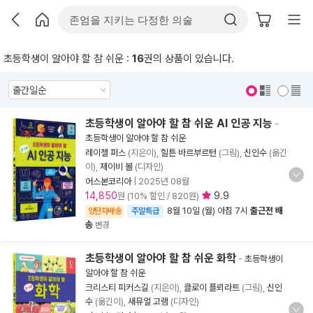
초등학생이 알아야 할 참 쉬운 :
16
권의 상품이 있습니다.
표지 보기
표지 안보기
초등학생이 알아야 할 참 쉬운 AI 인공 지능
-
초등학생이 알아야 할 참 쉬운
레이첼 퍼스
(지은이),
힐튼 바르부르턴
(그림),
신인수
(옮긴
이),
제이비 볼
(디자인)
어스본코리아
|
2025년 08월
14,850
9.9
원 (10% 할인 / 820원)
8월 10일 (월) 아침 7시
출근전 배
양탄자배송
주말특급
송
변경
초등학생이 알아야 할 참 쉬운 화학
-
초등학생이
알아야 할 참 쉬운
크리스티 피커스길
(지은이),
클로이 플뢰라트
(그림),
신인
수
(옮긴이),
새뮤얼 고램
(디자인)