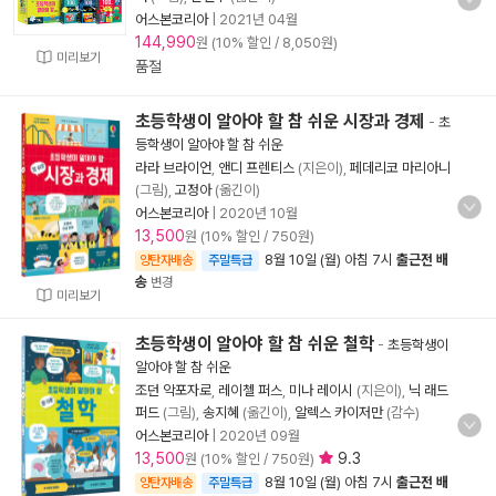
어스본코리아
|
2021년 04월
144,990
원 (10% 할인 / 8,050원)
미리보기
품절
초등학생이 알아야 할 참 쉬운 시장과 경제
-
초
등학생이 알아야 할 참 쉬운
라라 브라이언
,
앤디 프렌티스
(지은이),
페데리코 마리아니
(그림),
고정아
(옮긴이)
어스본코리아
|
2020년 10월
13,500
원 (10% 할인 / 750원)
8월 10일 (월) 아침 7시
출근전 배
양탄자배송
주말특급
송
변경
미리보기
초등학생이 알아야 할 참 쉬운 철학
-
초등학생이
알아야 할 참 쉬운
조던 악포자로
,
레이첼 퍼스
,
미나 레이시
(지은이),
닉 래드
퍼드
(그림),
송지혜
(옮긴이),
알렉스 카이저만
(감수)
어스본코리아
|
2020년 09월
13,500
9.3
원 (10% 할인 / 750원)
8월 10일 (월) 아침 7시
출근전 배
양탄자배송
주말특급