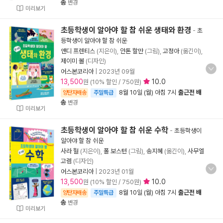
송
변경
미리보기
초등학생이 알아야 할 참 쉬운 생태와 환경
-
초
등학생이 알아야 할 참 쉬운
앤디 프렌티스
(지은이),
안톤 할만
(그림),
고정아
(옮긴이),
제이미 볼
(디자인)
어스본코리아
|
2023년 09월
13,500
10.0
원 (10% 할인 / 750원)
8월 10일 (월) 아침 7시
출근전 배
양탄자배송
주말특급
송
변경
미리보기
초등학생이 알아야 할 참 쉬운 수학
-
초등학생이
알아야 할 참 쉬운
사라 헐
(지은이),
폴 보스턴
(그림),
송지혜
(옮긴이),
사무엘
고렘
(디자인)
어스본코리아
|
2023년 01월
13,500
10.0
원 (10% 할인 / 750원)
8월 10일 (월) 아침 7시
출근전 배
양탄자배송
주말특급
송
변경
미리보기