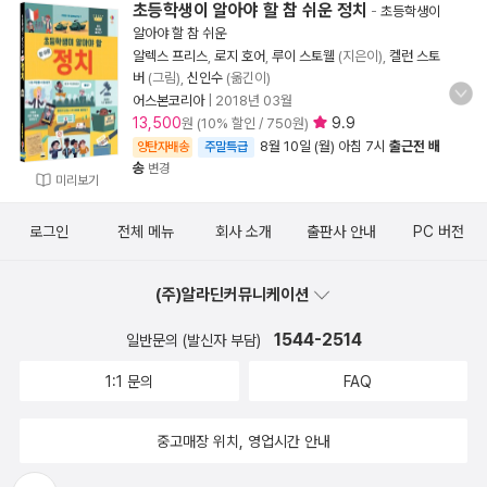
초등학생이 알아야 할 참 쉬운 정치
-
초등학생이
알아야 할 참 쉬운
알렉스 프리스
,
로지 호어
,
루이 스토웰
(지은이),
켈런 스토
버
(그림),
신인수
(옮긴이)
어스본코리아
|
2018년 03월
13,500
9.9
원 (10% 할인 / 750원)
8월 10일 (월) 아침 7시
출근전 배
양탄자배송
주말특급
송
변경
미리보기
로그인
전체 메뉴
회사 소개
출판사 안내
PC 버전
(주)알라딘커뮤니케이션
1544-2514
일반문의 (발신자 부담)
1:1 문의
FAQ
중고매장 위치, 영업시간 안내
뒤로가