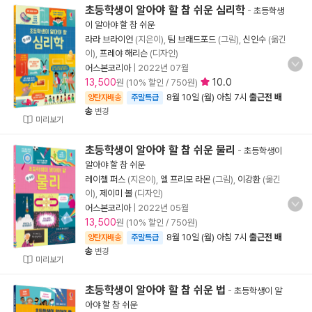
초등학생이 알아야 할 참 쉬운 심리학
-
초등학생
이 알아야 할 참 쉬운
라라 브라이언
(지은이),
팀 브래드포드
(그림),
신인수
(옮긴
이),
프레야 해리슨
(디자인)
어스본코리아
|
2022년 07월
13,500
10.0
원 (10% 할인 / 750원)
8월 10일 (월) 아침 7시
출근전 배
양탄자배송
주말특급
송
변경
미리보기
초등학생이 알아야 할 참 쉬운 물리
-
초등학생이
알아야 할 참 쉬운
레이첼 퍼스
(지은이),
엘 프리모 라몬
(그림),
이강환
(옮긴
이),
제이미 볼
(디자인)
어스본코리아
|
2022년 05월
13,500
원 (10% 할인 / 750원)
8월 10일 (월) 아침 7시
출근전 배
양탄자배송
주말특급
송
변경
미리보기
초등학생이 알아야 할 참 쉬운 법
-
초등학생이 알
아야 할 참 쉬운