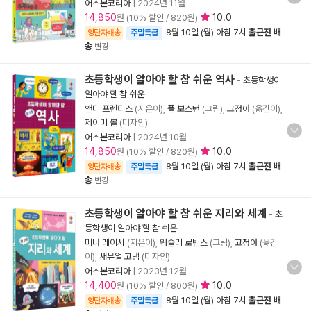
어스본코리아
|
2024년 11월
14,850
10.0
원 (10% 할인 / 820원)
8월 10일 (월) 아침 7시
출근전 배
양탄자배송
주말특급
송
변경
초등학생이 알아야 할 참 쉬운 역사
-
초등학생이
알아야 할 참 쉬운
앤디 프렌티스
(지은이),
폴 보스턴
(그림),
고정아
(옮긴이),
제이미 볼
(디자인)
어스본코리아
|
2024년 10월
14,850
10.0
원 (10% 할인 / 820원)
8월 10일 (월) 아침 7시
출근전 배
양탄자배송
주말특급
송
변경
초등학생이 알아야 할 참 쉬운 지리와 세계
-
초
등학생이 알아야 할 참 쉬운
미나 레이시
(지은이),
웨슬리 로빈스
(그림),
고정아
(옮긴
이),
새뮤얼 고램
(디자인)
어스본코리아
|
2023년 12월
14,400
10.0
원 (10% 할인 / 800원)
8월 10일 (월) 아침 7시
출근전 배
양탄자배송
주말특급