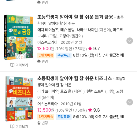
송
변경
초등학생이 알아야 할 참 쉬운 돈과 금융
-
초등
학생이 알아야 할 참 쉬운
에디 레이놀즈
,
매슈 올덤
,
라라 브라이언
(지은이),
마르코
보너티
(그림),
고정아
(옮긴이)
어스본코리아
|
2020년 01월
13,500
9.7
원 (10% 할인 / 750원)
8월 10일 (월) 아침 7시
출근전 배
양탄자배송
주말특급
송
변경
미리보기
초등학생이 알아야 할 참 쉬운 비즈니스
-
초등학
생이 알아야 할 참 쉬운
라라 브라이언
,
로즈 홀
(지은이),
켈런 스토버
(그림),
고정
아
(옮긴이)
어스본코리아
|
2019년 01월
13,500
9.8
원 (10% 할인 / 750원)
8월 10일 (월) 아침 7시
출근전 배
양탄자배송
주말특급
송
변경
미리보기