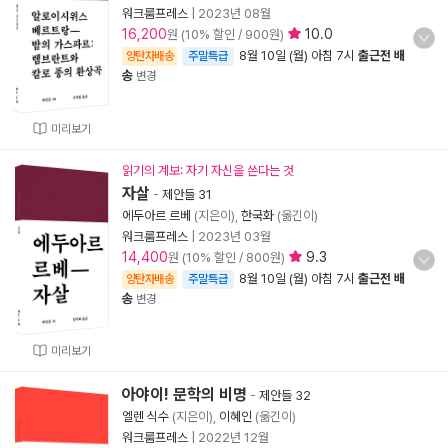
워크룸프레스
|
2023년 08월
16,200
10.0
원 (10% 할인 / 900원)
8월 10일 (월) 아침 7시
출근전 배
양탄자배송
주말특급
송
변경
미리보기
읽기의 계보: 자기 자신을 쓴다는 것
자살
-
제안들 31
에두아르 르베
(지은이),
한국화
(옮긴이)
워크룸프레스
|
2023년 03월
14,400
9.3
원 (10% 할인 / 800원)
8월 10일 (월) 아침 7시
출근전 배
양탄자배송
주말특급
송
변경
미리보기
아야이! 문학의 비명
-
제안들 32
엘렌 식수
(지은이),
이혜인
(옮긴이)
워크룸프레스
|
2022년 12월