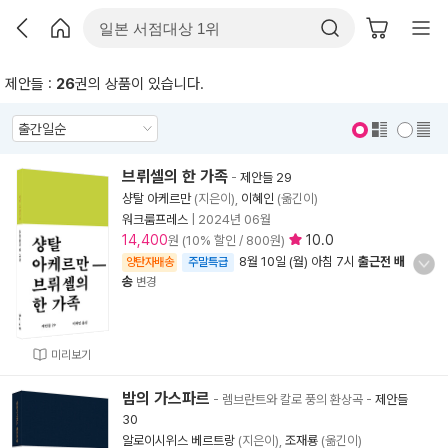
제안들 :
26
권의 상품이 있습니다.
표지 보기
표지 안보기
브뤼셀의 한 가족
-
제안들 29
샹탈 아케르만
(지은이),
이혜인
(옮긴이)
워크룸프레스
|
2024년 06월
14,400
10.0
원 (10% 할인 / 800원)
8월 10일 (월) 아침 7시
출근전 배
양탄자배송
주말특급
송
변경
미리보기
밤의 가스파르
- 렘브란트와 칼로 풍의 환상곡
-
제안들
30
알로이시위스 베르트랑
(지은이),
조재룡
(옮긴이)