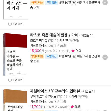
8월 10일 (월) 아침 7시
출근전 배
양탄자배송
주말특급
송
변경
미리보기
라스코 혹은 예술의 탄생 / 마네
-
제안들 14
조르주 바타유
(지은이),
차지연
(옮긴이)
워크룸프레스
|
2017년 05월
15,300
9.0
원 (10% 할인 / 850원)
8월 10일 (월) 아침 7시
출근전 배
양탄자배송
주말특급
송
변경
미리보기
제멜바이스 / Y 교수와의 인터뷰
-
제안들 13
루이 훼르디낭 쎌린느
(지은이),
김예령
(옮긴이)
워크룸프레스
|
2015년 12월
11,700
9.5
원 (10% 할인 / 650원)