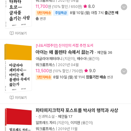
워크룸프레스
|
2021년 04월
11,700
8.0
원 (10% 할인 / 650원)
8월 10일 (월) 아침 7시
출근전 배
양탄자배송
주말특급
송
변경
미리보기
[나도서점주인] 신이인의 서점 추천 도서
아이는 왜 폴렌타 속에서 끓는가
-
제안들 36
아글라야 페터라니
(지은이),
배수아
(옮긴이)
워크룸프레스
|
2021년 04월
13,500
9.0
원 (10% 할인 / 750원)
8월 10일 (월) 밤 11시
잠들기전 배송
양탄자배송
변경
미리보기
파타피지크학자 포스트롤 박사의 행적과 사상
- 신과학소설
-
제안들 17
알프레드 자리
(지은이),
이지원
(옮긴이)
워크룸프레스
|
2019년 11월