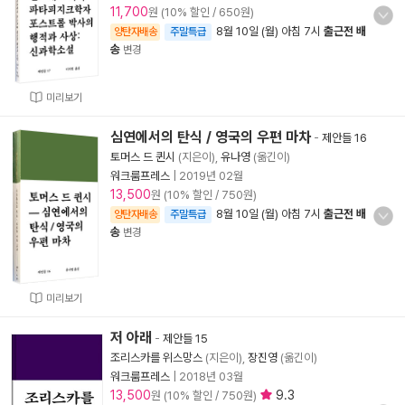
11,700
원 (10% 할인 / 650원)
8월 10일 (월) 아침 7시
출근전 배
양탄자배송
주말특급
송
변경
미리보기
심연에서의 탄식 / 영국의 우편 마차
-
제안들 16
토머스 드 퀸시
(지은이),
유나영
(옮긴이)
워크룸프레스
|
2019년 02월
13,500
원 (10% 할인 / 750원)
8월 10일 (월) 아침 7시
출근전 배
양탄자배송
주말특급
송
변경
미리보기
저 아래
-
제안들 15
조리스카를 위스망스
(지은이),
장진영
(옮긴이)
워크룸프레스
|
2018년 03월
13,500
9.3
원 (10% 할인 / 750원)