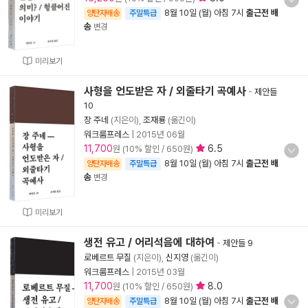
8월 10일 (월) 아침 7시
출근전 배
양탄자배송
주말특급
송
변경
미리보기
사형을 언도받은 자 / 외줄타기 곡예사
-
제안들
10
장 주네
(지은이),
조재룡
(옮긴이)
워크룸프레스
|
2015년 06월
11,700
6.5
원 (10% 할인 / 650원)
8월 10일 (월) 아침 7시
출근전 배
양탄자배송
주말특급
송
변경
미리보기
생전 유고 / 어리석음에 대하여
-
제안들 9
로베르트 무질
(지은이),
신지영
(옮긴이)
워크룸프레스
|
2015년 03월
11,700
8.0
원 (10% 할인 / 650원)
8월 10일 (월) 아침 7시
출근전 배
양탄자배송
주말특급