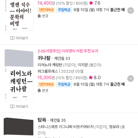
14,400
7.6
원 (10% 할인 / 800원)
8월 10일 (월) 아침 7시
출근전 배
양탄자배송
주말특급
송
변경
미리보기
[나도서점주인] 이라영의 서점 추천 도서
귀나팔
-
제안들 33
리어노라 캐링턴
(지은이),
이지원
(옮긴이)
워크룸프레스
|
2022년 05월
15,300
8.0
원 (10% 할인 / 850원)
8월 10일 (월) 아침 7시
출근전 배
양탄자배송
주말특급
송
변경
미리보기
탐욕
-
제안들 35
스타니스와프 이그나찌 비트키에비치
(지은이),
정보라
(옮
긴이)