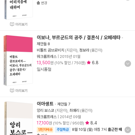
송
변경
미리보기
이보나, 부르군드의 공주 / 결혼식 / 오페레타
-
제안들 8
비톨트 곰브로비치
(지은이),
정보라
(옮긴이)
워크룸프레스
|
2015년 01월
13,500
6.8
원 (10% 할인 / 750원)
일시품절
미리보기
이아생트
-
제안들 7
앙리 보스코
(지은이),
최애리
(옮긴이)
워크룸프레스
|
2014년 09월
17,100
8.4
원 (10% 할인 / 950원)
8월 10일 (월) 아침 7시
출근전 배
양탄자배송
주말특급