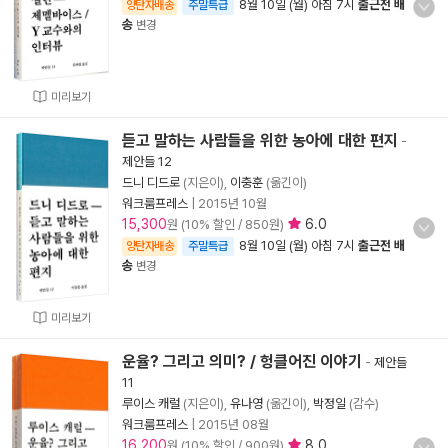
8월 10일 (월) 아침 7시
출근전 배
양탄자배송
주말특급
송
변경
미리보기
듣고 말하는 사람들을 위한 농아에 대한 편지
-
제안들 12
드니 디드로
(지은이),
이충훈
(옮긴이)
워크룸프레스
|
2015년 10월
15,300
6.0
원 (10% 할인 / 850원)
8월 10일 (월) 아침 7시
출근전 배
양탄자배송
주말특급
송
변경
미리보기
운율? 그리고 의미? / 헝클어진 이야기
-
제안들
11
루이스 캐럴
(지은이),
유나영
(옮긴이),
박정일
(감수)
워크룸프레스
|
2015년 08월
16,200
8.0
원 (10% 할인 / 900원)