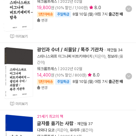
워크룸프레스
|
2022년 02월
19,800
8.0
원 (10% 할인 / 1,100원)
8월 10일 (월) 아침 7시
출근전 배
양탄자배송
주말특급
송
변경
미리보기
광인과 수녀 / 쇠물닭 / 폭주 기관차
-
제안들 34
스타니스와프 이그나찌 비트키에비치
(지은이),
정보라
(옮
긴이)
워크룸프레스
|
2022년 02월
14,400
8.0
원 (10% 할인 / 800원)
8월 10일 (월) 아침 7시
출근전 배
양탄자배송
주말특급
송
변경
미리보기
21세기 최고의 책
글자를 옮기는 사람
-
제안들 37
다와다 요코
(지은이),
유라주
(옮긴이)