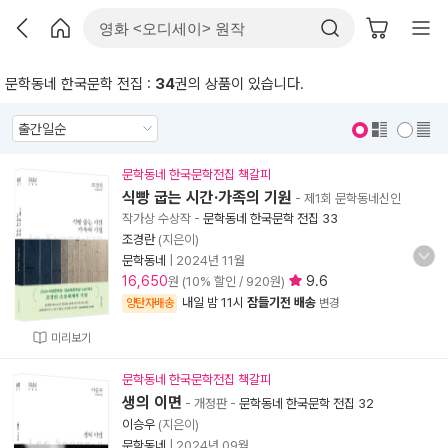
문학동네 한국문학 전집 :
34
권의 상품이 있습니다.
표지 보기
표지 안보기
문학동네 한국문학전집 책갈피
식빵 굽는 시간·가족의 기원
- 제1회 문학동네신인
작가상 수상작
-
문학동네 한국문학 전집 33
조경란
(지은이)
문학동네
|
2024년 11월
16,650
9.6
원 (10% 할인 / 920원)
내일 밤 11시
잠들기전 배송
양탄자배송
변경
미리보기
문학동네 한국문학전집 책갈피
생의 이면
- 개정판
-
문학동네 한국문학 전집 32
이승우
(지은이)
문학동네
|
2024년 09월