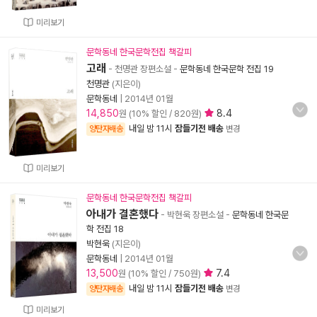
미리보기
문학동네 한국문학전집 책갈피
고래
- 천명관 장편소설
-
문학동네 한국문학 전집 19
천명관
(지은이)
문학동네
|
2014년 01월
14,850
8.4
원 (10% 할인 / 820원)
내일 밤 11시
잠들기전 배송
양탄자배송
변경
미리보기
문학동네 한국문학전집 책갈피
아내가 결혼했다
- 박현욱 장편소설
-
문학동네 한국문
학 전집 18
박현욱
(지은이)
문학동네
|
2014년 01월
13,500
7.4
원 (10% 할인 / 750원)
내일 밤 11시
잠들기전 배송
양탄자배송
변경
미리보기