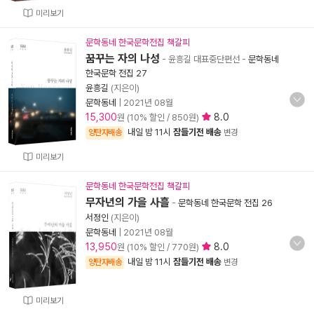
미리보기
문학동네 한국문학전집 책갈피
꿈꾸는 자의 나성
- 윤흥길 대표중단편선
-
문학동네
한국문학 전집 27
윤흥길
(지은이)
문학동네
|
2021년 08월
15,300
8.0
원 (10% 할인 / 850원)
내일 밤 11시
잠들기전 배송
양탄자배송
변경
미리보기
문학동네 한국문학전집 책갈피
무자년의 가을 사흘
-
문학동네 한국문학 전집 26
서정인
(지은이)
문학동네
|
2021년 08월
13,950
8.0
원 (10% 할인 / 770원)
내일 밤 11시
잠들기전 배송
양탄자배송
변경
미리보기