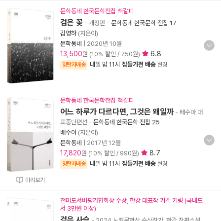
문학동네 한국문학전집 책갈피
검은 꽃
- 개정판
-
문학동네 한국문학 전집 17
김영하
(지은이)
문학동네
|
2020년 10월
13,500
6.8
원 (10% 할인 / 750원)
내일 밤 11시
잠들기전 배송
양탄자배송
변경
문학동네 한국문학전집 책갈피
어느 하루가 다르다면, 그것은 왜일까
- 배수아 대
표중단편선
-
문학동네 한국문학 전집 25
배수아
(지은이)
문학동네
|
2017년 12월
17,820
8.7
원 (10% 할인 / 990원)
내일 밤 11시
잠들기전 배송
양탄자배송
변경
미리보기
전미도서비평가협회상 수상, 한강 대표작 키캡 키링 (국내도
서 3만원 이상)
검은 사슴
- 2024 노벨문학상 수상작가, 한강 장편소설