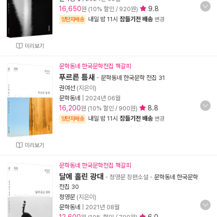
16,650
9.8
원 (10% 할인 / 920원)
내일 밤 11시
잠들기전 배송
양탄자배송
변경
미리보기
문학동네 한국문학전집 책갈피
푸르른 틈새
-
문학동네 한국문학 전집 31
권여선
(지은이)
문학동네
|
2024년 06월
16,200
8.8
원 (10% 할인 / 900원)
내일 밤 11시
잠들기전 배송
양탄자배송
변경
미리보기
문학동네 한국문학전집 책갈피
달에 홀린 광대
- 정영문 장편소설
-
문학동네 한국문학
전집 30
정영문
(지은이)
문학동네
|
2021년 08월