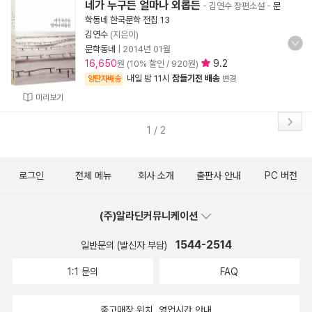
네가 누구든 얼마나 외롭든
- 김연수 장편소설
-
문
학동네 한국문학 전집 13
김연수
(지은이)
문학동네
|
2014년 01월
16,650
9.2
원 (10% 할인 / 920원)
내일 밤 11시
잠들기전 배송
양탄자배송
변경
미리보기
1 / 2
로그인
전체 메뉴
회사 소개
출판사 안내
PC 버전
(주)알라딘커뮤니케이션
1544-2514
일반문의 (발신자 부담)
1:1 문의
FAQ
중고매장 위치, 영업시간 안내