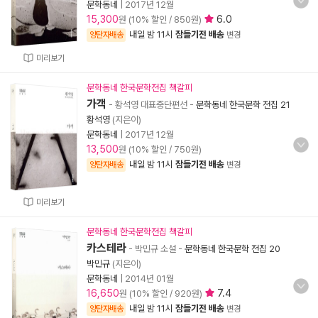
문학동네
|
2017년 12월
15,300
6.0
원 (10% 할인 / 850원)
내일 밤 11시
잠들기전 배송
양탄자배송
변경
미리보기
문학동네 한국문학전집 책갈피
가객
- 황석영 대표중단편선
-
문학동네 한국문학 전집 21
황석영
(지은이)
문학동네
|
2017년 12월
13,500
원 (10% 할인 / 750원)
내일 밤 11시
잠들기전 배송
양탄자배송
변경
미리보기
문학동네 한국문학전집 책갈피
카스테라
- 박민규 소설
-
문학동네 한국문학 전집 20
박민규
(지은이)
문학동네
|
2014년 01월
16,650
7.4
원 (10% 할인 / 920원)
내일 밤 11시
잠들기전 배송
양탄자배송
변경