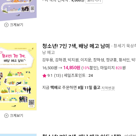
이 책의 전자책 :
9,000
원
보러 가기
크게보기
청소년! 7인 7색, 배낭 메고 남미
- 창세기 묵
낭 메고
강두용
,
김하경
,
박지원
,
이지운
,
장하성
,
정규홍
,
황서인
,
박
14,850원
16,500
원 →
(
할인), 마일리지
원
10%
820
9.1
(
13
) | 세일즈포인트 :
24
지금
택배
로 주문하면
8월 11일 출고
지역변경
크게보기