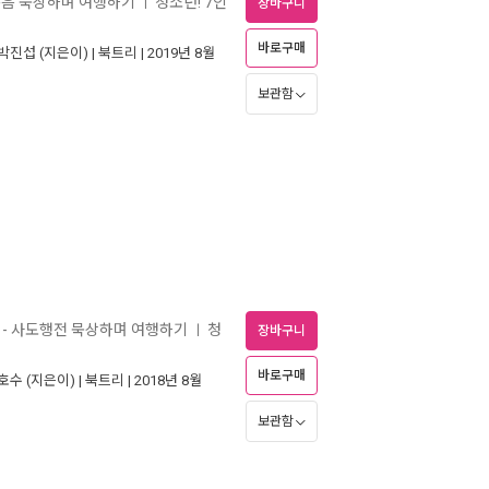
복음 묵상하며 여행하기
청소년! 7인
ㅣ
장바구니
바로구매
박진섭
(지은이) |
북트리
| 2019년 8월
보관함
- 사도행전 묵상하며 여행하기
청
ㅣ
장바구니
바로구매
호수
(지은이) |
북트리
| 2018년 8월
보관함