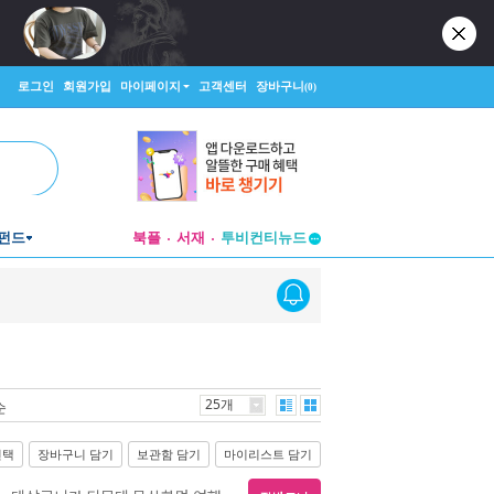
로그인
회원가입
마이페이지
고객센터
장바구니
(0)
펀드
북플
서재
투비컨티뉴드
창작플랫폼
투비컨티뉴드
25개
순
선택
장바구니 담기
보관함 담기
마이리스트 담기