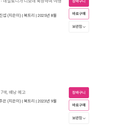
- 데살로니가·디모데 묵상하며 여행
장바구니
바로구매
진섭
(지은이) |
북트리
| 2025년 8월
보관함
 7색, 배낭 메고
장바구니
주은
(지은이) |
북트리
| 2023년 9월
바로구매
보관함