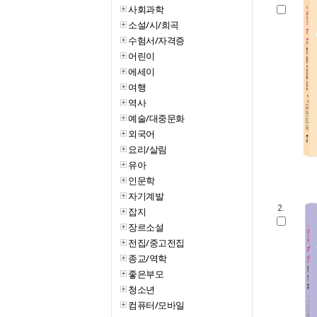
사회과학
소설/시/희곡
수험서/자격증
어린이
에세이
여행
역사
예술/대중문화
외국어
요리/살림
유아
인문학
자기계발
2.
잡지
장르소설
전집/중고전집
종교/역학
좋은부모
청소년
컴퓨터/모바일