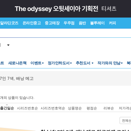
알라딘굿즈
온라인중고
중고매장
우주점
음반
블루레이
커피
서
스트
새로나온책
이벤트
정가인하도서
추천도서
작가와의 만남
북
7인 7색, 배낭 메고
개의 상품이 있습니다.
출간일순
시리즈번호순
시리즈번호역순
상품명순
평점순
리뷰순
저가격
전체