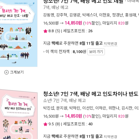
청소년! 7인 7색, 배낭 메고 인도.네팔
- 마태
7색, 배낭 메고
강동명
,
강주혁
,
김영광
,
박에스더
,
이한호
,
정경난
,
홍성래
,
14,850원
16,500
원 →
(
할인), 마일리지
원
10%
820
8.8
(
5
) | 세일즈포인트 :
26
지금
택배
로 주문하면
8월 11일 출고
지역변경
이 책의 전자책 :
8,100
원
보러 가기
크게보기
청소년! 7인 7색, 배낭 메고 인도차이나 반도
소년! 7인 7색, 배낭 메고
박진섭
,
문지원
,
박하린
,
이선민
,
이하은
,
위한나
,
김시찬
,
이
14,850원
16,500
원 →
(
할인), 마일리지
원
10%
820
9.5
(
8
) | 세일즈포인트 :
40
지금
택배
로 주문하면
8월 11일 출고
지역변경