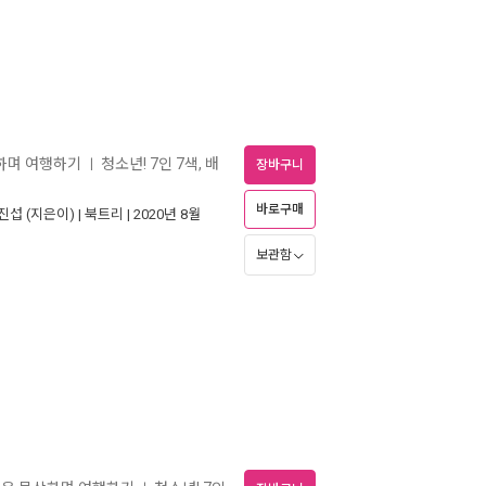
상하며 여행하기
청소년! 7인 7색, 배
ㅣ
장바구니
바로구매
진섭
(지은이) |
북트리
| 2020년 8월
보관함