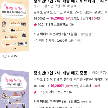
청소년! 7인 7색, 배낭 메고 튀르키예·그리스
청소년! 7인 7색, 배낭 메고
하기
ㅣ
김예진
,
남예빈
,
신소연
,
이주흔
,
정지은
,
진한나
,
홍성은
,
박
16,200원
18,000
원 →
(
할인), 마일리지
원
10%
900
10.0
(
3
) | 세일즈포인트 :
36
지금
택배
로 주문하면
8월 11일 출고
지역변경
이 책의 전자책 :
9,000
원
보러 가기
미리보기
청소년! 7인 7색, 배낭 메고 중동
청소년! 7인
ㅣ
박진섭
,
김정연
,
김태준
,
문다예
,
박지원
,
이다연
,
지영훈
,
허
16,200원
18,000
원 →
(
할인), 마일리지
원
10%
900
9.7
(
7
) | 세일즈포인트 :
16
지금
택배
로 주문하면
8월 11일 출고
지역변경