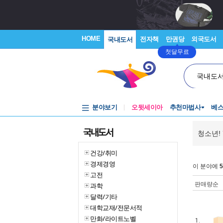
HOME
전자책
만권당
외국도서
국내도서
첫달무료
국내도
분야보기
오뒷세이아
추천마법사
베
국내도서
청소년! 
건강/취미
경제경영
이 분야에
5
고전
판매량순
과학
달력/기타
대학교재/전문서적
만화/라이트노벨
1.