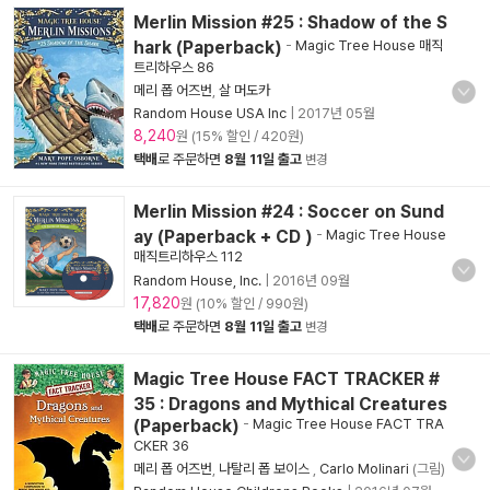
Merlin Mission #25 : Shadow of the S
hark (Paperback)
-
Magic Tree House 매직
트리하우스 86
메리 폽 어즈번
,
살 머도카
Random House USA Inc
|
2017년 05월
8,240
원 (15% 할인 / 420원)
택배
로 주문하면
8월 11일 출고
변경
Merlin Mission #24 : Soccer on Sund
ay (Paperback + CD )
-
Magic Tree House
매직트리하우스 112
Random House, Inc.
|
2016년 09월
17,820
원 (10% 할인 / 990원)
택배
로 주문하면
8월 11일 출고
변경
Magic Tree House FACT TRACKER #
35 : Dragons and Mythical Creatures
(Paperback)
-
Magic Tree House FACT TRA
CKER 36
메리 폽 어즈번
,
나탈리 폽 보이스
,
Carlo Molinari
(그림)