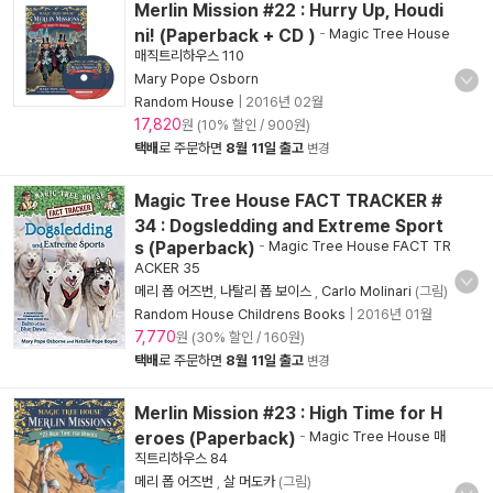
Merlin Mission #22 : Hurry Up, Houdi
ni! (Paperback + CD )
-
Magic Tree House
매직트리하우스 110
Mary Pope Osborn
Random House
|
2016년 02월
17,820
원 (10% 할인 / 900원)
택배
로 주문하면
8월 11일 출고
변경
Magic Tree House FACT TRACKER #
34 : Dogsledding and Extreme Sport
s (Paperback)
-
Magic Tree House FACT TR
ACKER 35
메리 폽 어즈번
,
나탈리 폽 보이스
,
Carlo Molinari
(그림)
Random House Childrens Books
|
2016년 01월
7,770
원 (30% 할인 / 160원)
택배
로 주문하면
8월 11일 출고
변경
Merlin Mission #23 : High Time for H
eroes (Paperback)
-
Magic Tree House 매
직트리하우스 84
메리 폽 어즈번
,
살 머도카
(그림)