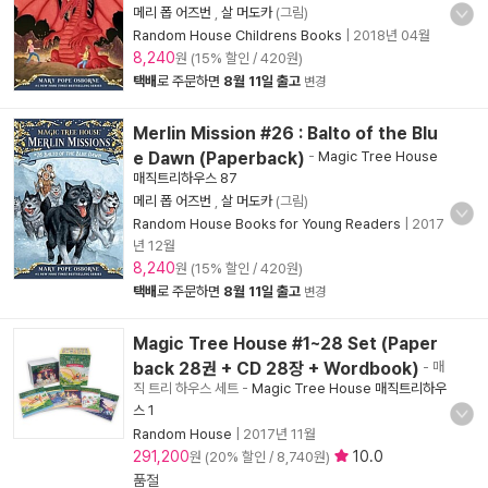
메리 폽 어즈번
,
살 머도카
(그림)
Random House Childrens Books
|
2018년 04월
8,240
원 (15% 할인 / 420원)
택배
로 주문하면
8월 11일 출고
변경
Merlin Mission #26 : Balto of the Blu
e Dawn (Paperback)
-
Magic Tree House
매직트리하우스 87
메리 폽 어즈번
,
살 머도카
(그림)
Random House Books for Young Readers
|
2017
년 12월
8,240
원 (15% 할인 / 420원)
택배
로 주문하면
8월 11일 출고
변경
Magic Tree House #1~28 Set (Paper
back 28권 + CD 28장 + Wordbook)
- 매
직 트리 하우스 세트
-
Magic Tree House 매직트리하우
스 1
Random House
|
2017년 11월
291,200
10.0
원 (20% 할인 / 8,740원)
품절