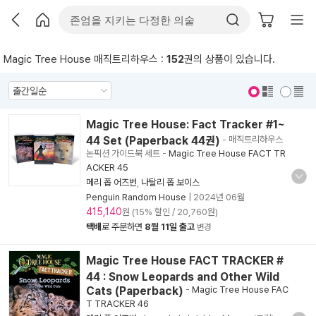
Magic Tree House 매직트리하우스 :
152
권의 상품이 있습니다.
표지 보기
표지 안보기
Magic Tree House: Fact Tracker #1~
44 Set (Paperback 44권)
- 매직트리하우스
논픽션 가이드북 세트
-
Magic Tree House FACT TR
ACKER 45
메리 폽 어즈번
,
나탈리 폽 보이스
Penguin Random House
|
2024년 06월
415,140
원 (15% 할인 / 20,760원)
택배
로 주문하면
8월 11일 출고
변경
Magic Tree House FACT TRACKER #
44 : Snow Leopards and Other Wild
Cats (Paperback)
-
Magic Tree House FAC
T TRACKER 46