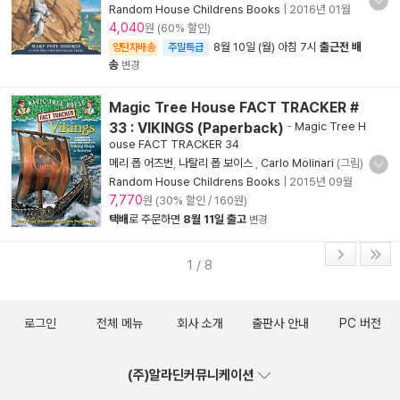
Random House Childrens Books
|
2016년 01월
4,040
원 (60% 할인)
8월 10일 (월) 아침 7시
출근전 배
양탄자배송
주말특급
송
변경
Magic Tree House FACT TRACKER #
33 : VIKINGS (Paperback)
-
Magic Tree H
ouse FACT TRACKER 34
메리 폽 어즈번
,
나탈리 폽 보이스
,
Carlo Molinari
(그림)
Random House Childrens Books
|
2015년 09월
7,770
원 (30% 할인 / 160원)
택배
로 주문하면
8월 11일 출고
변경
1 / 8
로그인
전체 메뉴
회사 소개
출판사 안내
PC 버전
(주)알라딘커뮤니케이션