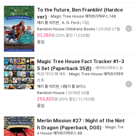
To the Future, Ben Franklin! (Hardco
ver)
-
Magic Tree House 매직트리하우스 148
메리 폽 어즈번
,
A. G. Ford
(그림)
Random House Childrens Books
|
2019년 07월
20,280
원 (20% 할인 / 1,020원)
품절
Magic Tree House Fact Tracker #1~3
5 Set (Paperback 35권)
- 매직트리하우스 논
픽션 가이드북 세트
-
Magic Tree House 매직트리하우
스 5
메리 폽 어즈번
,
나탈리 폽 보이스
Random House
|
2018년 04월
254,800
원 (20% 할인 / 11,750원)
품절
Merlin Mission #27 : Night of the Nint
h Dragon (Paperback, DGS)
-
Magic Tre
e House 매직트리하우스 88