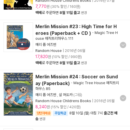
Random House Childrens Books
|
2016년 07월
7,770
원 (30% 할인 / 160원)
택배
로 주문하면
8월 11일 출고
변경
Merlin Mission #23 : High Time for H
eroes (Paperback + CD )
-
Magic Tree H
ouse 매직트리하우스 111
메리 폽 어즈번
Random House
|
2016년 06월
17,820
원 (10% 할인 / 990원)
택배
로 주문하면
8월 11일 출고
변경
Merlin Mission #24 : Soccer on Sund
ay (Paperback)
-
Magic Tree House 매직트리
하우스 85
메리 폽 어즈번
,
살 머도카
(그림)
Random House Childrens Books
|
2016년 05월
8,240
원 (15% 할인 / 420원)
8월 10일 (월) 아침 7시
출근전 배
양탄자배송
주말특급
송
변경