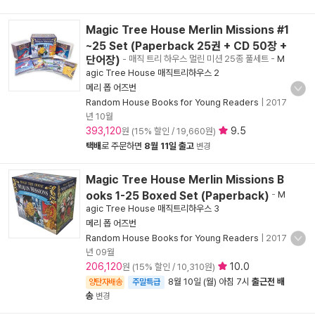
Magic Tree House Merlin Missions #1
~25 Set (Paperback 25권 + CD 50장 +
단어장)
- 매직 트리 하우스 멀린 미션 25종 풀세트
-
M
agic Tree House 매직트리하우스 2
메리 폽 어즈번
Random House Books for Young Readers
|
2017
년 10월
393,120
9.5
원 (15% 할인 / 19,660원)
택배
로 주문하면
8월 11일 출고
변경
Magic Tree House Merlin Missions B
ooks 1-25 Boxed Set (Paperback)
-
M
agic Tree House 매직트리하우스 3
메리 폽 어즈번
Random House Books for Young Readers
|
2017
년 09월
206,120
10.0
원 (15% 할인 / 10,310원)
8월 10일 (월) 아침 7시
출근전 배
양탄자배송
주말특급
송
변경