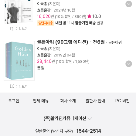
이국종
(지은이)
흐름출판
|
2024년 10월
16,020
10.0
원 (10% 할인 / 890원)
내일 밤 11시
잠들기전 배송
양탄자배송
변경
미리보기
골든아워 (99그램 에디션) - 전6권
-
골든아워
이국종
(지은이)
흐름출판
|
2019년 04월
28,440
원 (10% 할인 / 1,580원)
품절
미리보기
로그인
전체 메뉴
회사 소개
출판사 안내
PC 버전
(주)알라딘커뮤니케이션
1544-2514
일반문의 (발신자 부담)