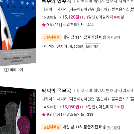
복수의 협주곡
미코시바 레이지 변호사 시리즈 5
ㅣ
나카야마 시치리
(지은이),
이연승
(옮긴이) |
블루홀식스(블
15,120원
16,800
원 →
(
할인), 마일리지
원
10%
840
9.6
(
23
) | 세일즈포인트 :
444
내일 밤 11시
잠들기전 배송
양탄자배송
지역변경
이 책의 전자책 :
9,900
원
보러 가기
미리보기
악덕의 윤무곡
미코시바 레이지 변호사 시리즈 4
ㅣ
나카야마 시치리
(지은이),
이연승
(옮긴이) |
블루홀식스(블
13,050원
14,500
원 →
(
할인), 마일리지
원
10%
720
9.3
(
45
) | 세일즈포인트 :
383
내일 밤 11시
잠들기전 배송
양탄자배송
지역변경