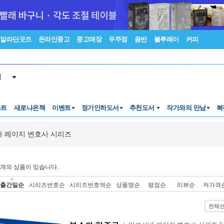
알라딘굿즈
온라인중고
중고매장
우주점
음반
블루레이
커피
서
스트
새로나온책
이벤트
정가인하도서
추천도서
작가와의 만남
북
 레이지 변호사 시리즈
개의 상품이 있습니다.
출간일순
시리즈번호순
시리즈번호역순
상품명순
평점순
리뷰순
저가격
전체