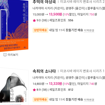
추억의 야상곡
미코시바 레이지 변호사 시리즈 2
ㅣ
나카야마 시치리
(지은이),
권영주
(옮긴이) |
블루홀식스(블
13,500원
15,000
원 →
(
할인), 마일리지
원
10%
750
9.0
(
38
) | 세일즈포인트 :
556
내일 밤 11시
잠들기전 배송
양탄자배송
지역변경
미리보기
속죄의 소나타
미코시바 레이지 변호사 시리즈 1
ㅣ
나카야마 시치리
(지은이),
권영주
(옮긴이) |
블루홀식스(블
13,320원
14,800
원 →
(
할인), 마일리지
원
10%
740
8.9
(
58
) | 세일즈포인트 :
812
내일 밤 11시
잠들기전 배송
양탄자배송
지역변경