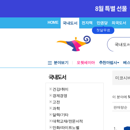
HOME
전자책
만권당
외국도서
국내도서
첫달무료
국내도
분야보기
오뒷세이아
추천마법사
베
국내도서
미코시바
건강/취미
경제경영
이 분야에
5
고전
판매량순
과학
달력/기타
대학교재/전문서적
만화/라이트노벨
1.