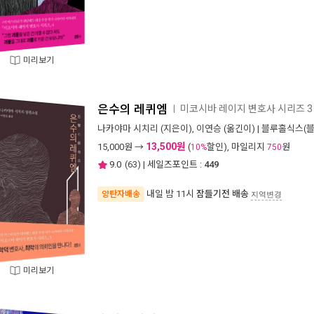
미리보기
은수의 레퀴엠
미코시바 레이지 변호사 시리즈 3
ㅣ
나카야마 시치리
(지은이),
이연승
(옮긴이) |
블루홀식스(블
13,500원
15,000
원 →
(
할인), 마일리지
원
10%
750
9.0
(
63
) | 세일즈포인트 :
449
내일 밤 11시
잠들기전 배송
양탄자배송
지역변경
미리보기