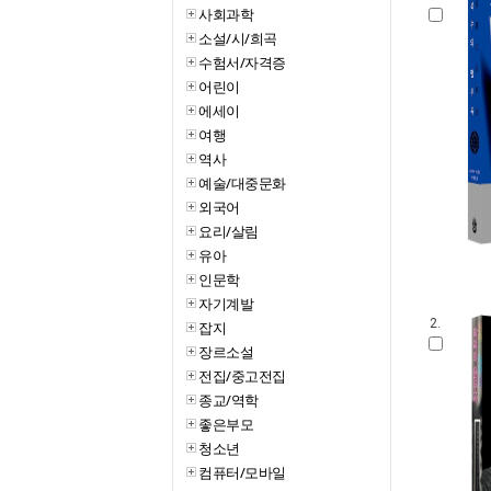
사회과학
소설/시/희곡
수험서/자격증
어린이
에세이
여행
역사
예술/대중문화
외국어
요리/살림
유아
인문학
자기계발
2.
잡지
장르소설
전집/중고전집
종교/역학
좋은부모
청소년
컴퓨터/모바일