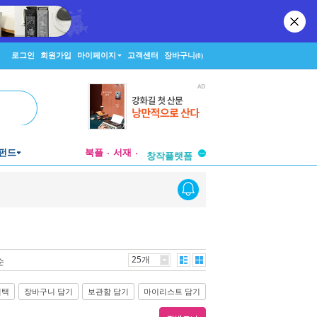
로그인
회원가입
마이페이지
고객센터
장바구니
(0)
투비컨티뉴드
펀드
북플
서재
창작플랫폼
투비컨티뉴드
25개
순
선택
장바구니 담기
보관함 담기
마이리스트 담기