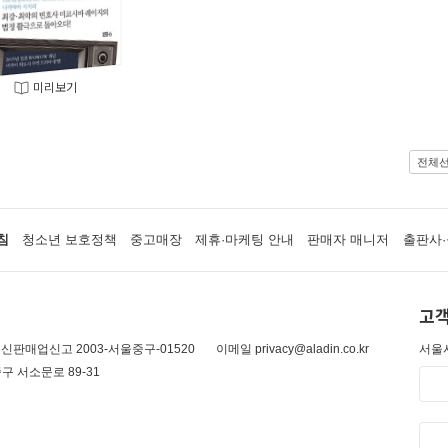
미리보기
전체
침
청소년 보호정책
중고매장
제휴·마케팅 안내
판매자 매니저
출판사·
고객
신판매업신고 2003-서울중구-01520
이메일 privacy@aladin.co.kr
서울시
구 서소문로 89-31