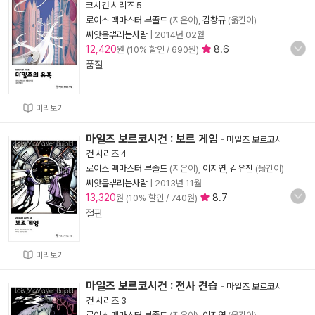
코시건 시리즈 5
로이스 맥마스터 부졸드
(지은이),
김창규
(옮긴이)
씨앗을뿌리는사람
|
2014년 02월
12,420
8.6
원 (10% 할인 / 690원)
품절
미리보기
마일즈 보르코시건 : 보르 게임
-
마일즈 보르코시
건 시리즈 4
로이스 맥마스터 부졸드
(지은이),
이지연
,
김유진
(옮긴이)
씨앗을뿌리는사람
|
2013년 11월
13,320
8.7
원 (10% 할인 / 740원)
절판
미리보기
마일즈 보르코시건 : 전사 견습
-
마일즈 보르코시
건 시리즈 3