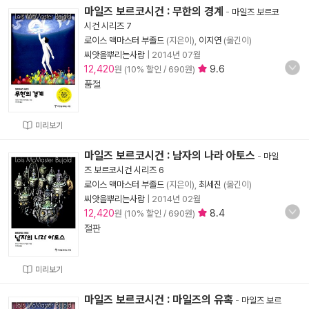
마일즈 보르코시건 : 무한의 경계
-
마일즈 보르코
시건 시리즈 7
로이스 맥마스터 부졸드
(지은이),
이지연
(옮긴이)
씨앗을뿌리는사람
|
2014년 07월
12,420
9.6
원 (10% 할인 / 690원)
품절
미리보기
마일즈 보르코시건 : 남자의 나라 아토스
-
마일
즈 보르코시건 시리즈 6
로이스 맥마스터 부졸드
(지은이),
최세진
(옮긴이)
씨앗을뿌리는사람
|
2014년 02월
12,420
8.4
원 (10% 할인 / 690원)
절판
미리보기
마일즈 보르코시건 : 마일즈의 유혹
-
마일즈 보르