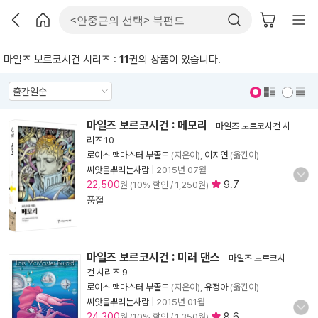
마일즈 보르코시건 시리즈 :
11
권의 상품이 있습니다.
표지 보기
표지 안보기
마일즈 보르코시건 : 메모리
-
마일즈 보르코시건 시
리즈 10
로이스 맥마스터 부졸드
(지은이),
이지연
(옮긴이)
씨앗을뿌리는사람
|
2015년 07월
22,500
9.7
원 (10% 할인 / 1,250원)
품절
마일즈 보르코시건 : 미러 댄스
-
마일즈 보르코시
건 시리즈 9
로이스 맥마스터 부졸드
(지은이),
유정아
(옮긴이)
씨앗을뿌리는사람
|
2015년 01월
24,300
8.6
원 (10% 할인 / 1,350원)