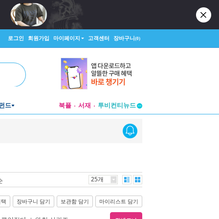
로그인
회원가입
마이페이지
고객센터
장바구니
(0)
펀드
북플
서재
투비컨티뉴드
창작플랫폼
투비컨티뉴드
25개
순
선택
장바구니 담기
보관함 담기
마이리스트 담기