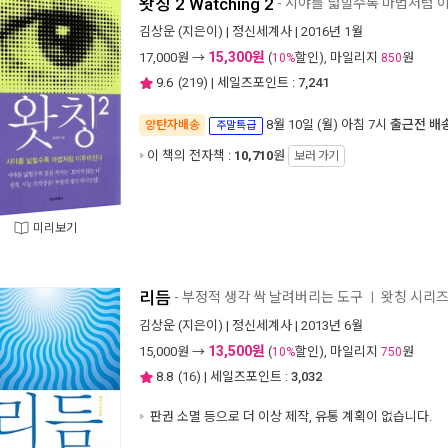
왓칭 2 Watching 2
- 시야를 넓힐수록 마법처럼 
김상운
(지은이) |
정신세계사
| 2016년 1월
15,300원
17,000
원 →
(
할인), 마일리지
원
10%
850
9.6
(
219
) | 세일즈포인트 :
7,241
8월 10일 (월) 아침 7시
출근전 배
양탄자배송
주말특급
이 책의 전자책 :
10,710
원
보러 가기
미리보기
리듬
- 부정적 생각 싹 날려버리는 도구
왓칭 시리
ㅣ
김상운
(지은이) |
정신세계사
| 2013년 6월
13,500원
15,000
원 →
(
할인), 마일리지
원
10%
750
8.8
(
16
) | 세일즈포인트 :
3,032
판권 소멸 등으로 더 이상 제작, 유통 계획이 없습니다.