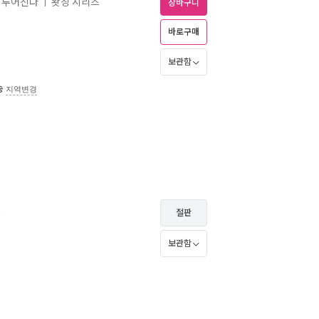
이루어진다
왓칭 시리즈
ㅣ
장바구니
바로구매
보관함
송
지역변경
즈
절판
보관함