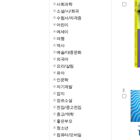
사회과학
소설/시/희곡
수험서/자격증
어린이
에세이
여행
역사
예술/대중문화
외국어
요리/살림
유아
인문학
자기계발
2.
잡지
장르소설
전집/중고전집
종교/역학
좋은부모
청소년
컴퓨터/모바일