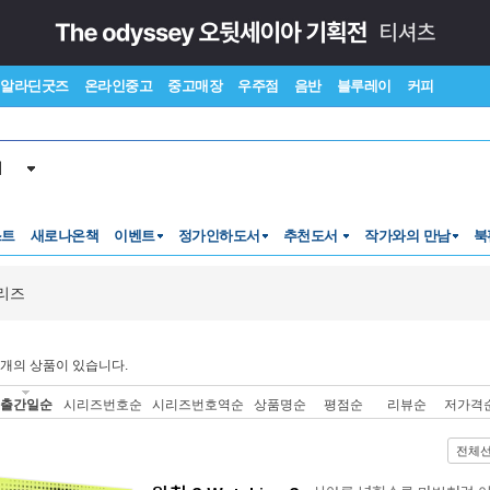
알라딘굿즈
온라인중고
중고매장
우주점
음반
블루레이
커피
서
스트
새로나온책
이벤트
정가인하도서
추천도서
작가와의 만남
북
리즈
개의 상품이 있습니다.
출간일순
시리즈번호순
시리즈번호역순
상품명순
평점순
리뷰순
저가격
전체