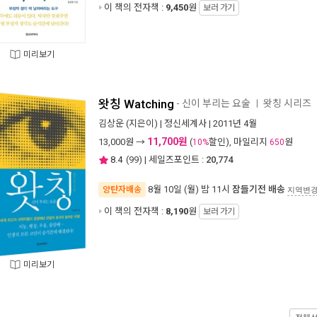
이 책의 전자책 :
9,450
원
보러 가기
미리보기
왓칭 Watching
- 신이 부리는 요술
왓칭 시리즈
ㅣ
김상운
(지은이) |
정신세계사
| 2011년 4월
11,700원
13,000
원 →
(
할인), 마일리지
원
10%
650
8.4
(
99
) | 세일즈포인트 :
20,774
8월 10일 (월) 밤 11시
잠들기전 배송
양탄자배송
지역변
이 책의 전자책 :
8,190
원
보러 가기
미리보기