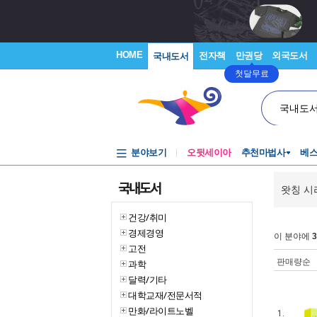
HOME
전자책
만권당
외국도서
국내도서
첫달무료
국내도
분야보기
오뒷세이아
추천마법사
베
국내도서
왓칭 시
건강/취미
경제경영
이 분야에
3
고전
판매량순
과학
달력/기타
대학교재/전문서적
만화/라이트노벨
1.