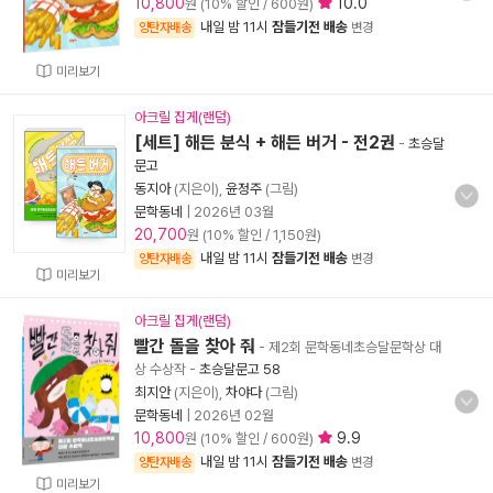
10,800
10.0
원 (10% 할인 / 600원)
내일 밤 11시
잠들기전 배송
양탄자배송
변경
미리보기
아크릴 집게(랜덤)
[세트] 해든 분식 + 해든 버거 - 전2권
-
초승달
문고
동지아
(지은이),
윤정주
(그림)
문학동네
|
2026년 03월
20,700
원 (10% 할인 / 1,150원)
내일 밤 11시
잠들기전 배송
양탄자배송
변경
미리보기
아크릴 집게(랜덤)
빨간 돌을 찾아 줘
- 제2회 문학동네초승달문학상 대
상 수상작
-
초승달문고 58
최지안
(지은이),
차야다
(그림)
문학동네
|
2026년 02월
10,800
9.9
원 (10% 할인 / 600원)
내일 밤 11시
잠들기전 배송
양탄자배송
변경
미리보기