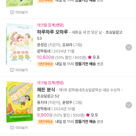
내일 밤 11시
잠들기전 배송
양탄자배송
변경
미리보기
아크릴 집게(랜덤)
하루하루 오하루
- 새똥을 세 번 맞은 날
-
초승달문고
53
윤성은
(지은이),
김보라
(그림)
문학동네
|
2024년 11월
10,800
9.8
원 (10% 할인 / 600원)
내일 밤 11시
잠들기전 배송
양탄자배송
변경
미리보기
아크릴 집게(랜덤)
해든 분식
- 제1회 문학동네초승달문학상 대상 수상작
-
초승달문고 52
동지아
(지은이),
윤정주
(그림)
문학동네
|
2024년 10월
9,900
9.9
원 (10% 할인 / 550원)
내일 밤 11시
잠들기전 배송
양탄자배송
변경
미리보기