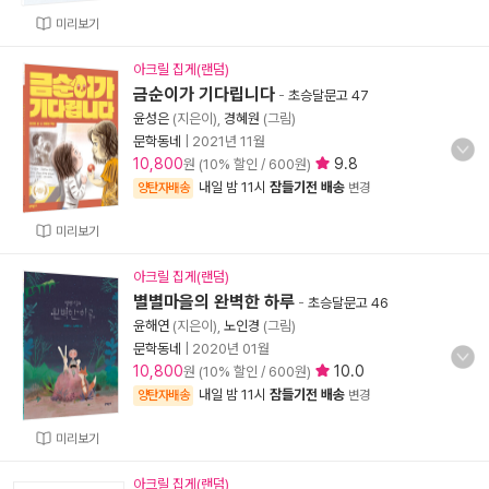
미리보기
아크릴 집게(랜덤)
금순이가 기다립니다
-
초승달문고 47
윤성은
(지은이),
경혜원
(그림)
문학동네
|
2021년 11월
10,800
9.8
원 (10% 할인 / 600원)
내일 밤 11시
잠들기전 배송
양탄자배송
변경
미리보기
아크릴 집게(랜덤)
별별마을의 완벽한 하루
-
초승달문고 46
윤해연
(지은이),
노인경
(그림)
문학동네
|
2020년 01월
10,800
10.0
원 (10% 할인 / 600원)
내일 밤 11시
잠들기전 배송
양탄자배송
변경
미리보기
아크릴 집게(랜덤)