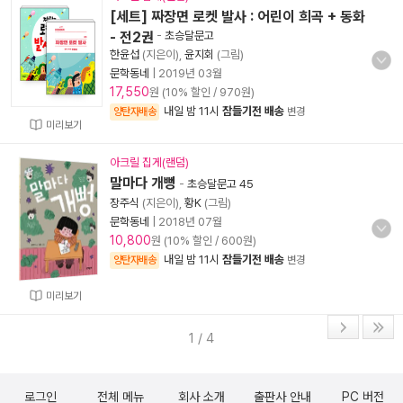
[세트] 짜장면 로켓 발사 : 어린이 희곡 + 동화
- 전2권
-
초승달문고
한윤섭
(지은이),
윤지회
(그림)
문학동네
|
2019년 03월
17,550
원 (10% 할인 / 970원)
내일 밤 11시
잠들기전 배송
양탄자배송
변경
미리보기
아크릴 집게(랜덤)
말마다 개뻥
-
초승달문고 45
장주식
(지은이),
황K
(그림)
문학동네
|
2018년 07월
10,800
원 (10% 할인 / 600원)
내일 밤 11시
잠들기전 배송
양탄자배송
변경
미리보기
1 / 4
로그인
전체 메뉴
회사 소개
출판사 안내
PC 버전