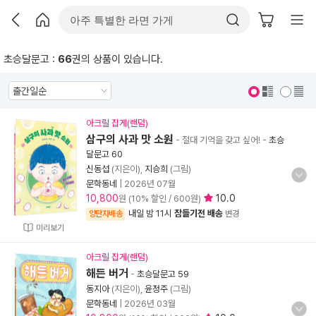
초승달문고 :
66
권의 상품이 있습니다.
표지 보기
표지 안보기
아크릴 집게(랜덤)
삼구의 사과 맛 소원
- 절대 기억을 갖고 싶어!
-
초승
달문고 60
신동섭
(지은이),
지승희
(그림)
문학동네
|
2026년 07월
10,800
10.0
원 (10% 할인 / 600원)
내일 밤 11시
잠들기전 배송
양탄자배송
변경
미리보기
아크릴 집게(랜덤)
해든 버거
-
초승달문고 59
동지아
(지은이),
윤정주
(그림)
문학동네
|
2026년 03월