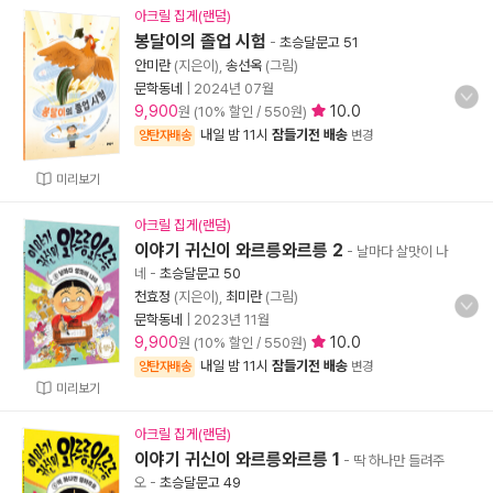
아크릴 집게(랜덤)
봉달이의 졸업 시험
-
초승달문고 51
안미란
(지은이),
송선옥
(그림)
문학동네
|
2024년 07월
9,900
10.0
원 (10% 할인 / 550원)
내일 밤 11시
잠들기전 배송
양탄자배송
변경
미리보기
아크릴 집게(랜덤)
이야기 귀신이 와르릉와르릉 2
- 날마다 살맛이 나
네
-
초승달문고 50
천효정
(지은이),
최미란
(그림)
문학동네
|
2023년 11월
9,900
10.0
원 (10% 할인 / 550원)
내일 밤 11시
잠들기전 배송
양탄자배송
변경
미리보기
아크릴 집게(랜덤)
이야기 귀신이 와르릉와르릉 1
- 딱 하나만 들려주
오
-
초승달문고 49