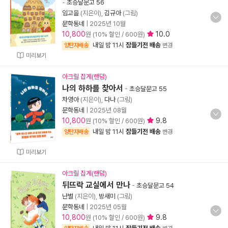
-
초승달문고 56
임고을
(지은이),
김규아
(그림)
문학동네
|
2025년 10월
10,800
10.0
원 (10% 할인 / 600원)
내일 밤 11시
잠들기전 배송
양탄자배송
변경
미리보기
아크릴 집게(랜덤)
나의 하하를 찾아서
-
초승달문고 55
차영아
(지은이),
다나
(그림)
문학동네
|
2025년 08월
10,800
9.8
원 (10% 할인 / 600원)
내일 밤 11시
잠들기전 배송
양탄자배송
변경
미리보기
아크릴 집게(랜덤)
뒤뜨락 교실에서 만나
-
초승달문고 54
난별
(지은이),
방새미
(그림)
문학동네
|
2025년 05월
10,800
9.8
원 (10% 할인 / 600원)