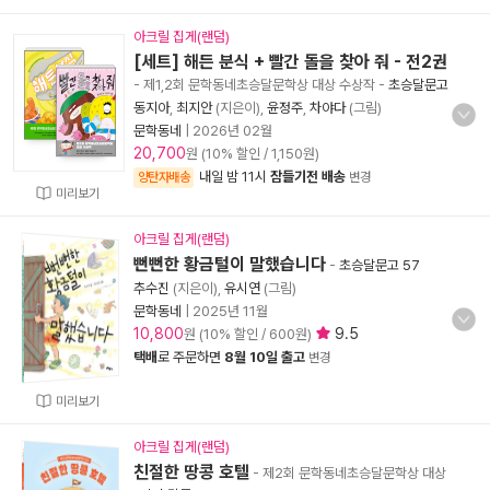
아크릴 집게(랜덤)
[세트] 해든 분식 + 빨간 돌을 찾아 줘 - 전2권
- 제1,2회 문학동네초승달문학상 대상 수상작
-
초승달문고
동지아
,
최지안
(지은이),
윤정주
,
차야다
(그림)
문학동네
|
2026년 02월
20,700
원 (10% 할인 / 1,150원)
내일 밤 11시
잠들기전 배송
양탄자배송
변경
미리보기
아크릴 집게(랜덤)
뻔뻔한 황금털이 말했습니다
-
초승달문고 57
추수진
(지은이),
유시연
(그림)
문학동네
|
2025년 11월
10,800
9.5
원 (10% 할인 / 600원)
택배
로 주문하면
8월 10일 출고
변경
미리보기
아크릴 집게(랜덤)
친절한 땅콩 호텔
- 제2회 문학동네초승달문학상 대상