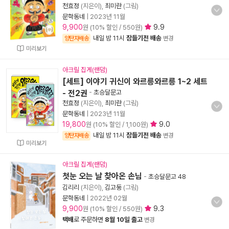
천효정
(지은이),
최미란
(그림)
문학동네
|
2023년 11월
9,900
9.9
원 (10% 할인 / 550원)
내일 밤 11시
잠들기전 배송
양탄자배송
변경
미리보기
아크릴 집게(랜덤)
[세트] 이야기 귀신이 와르릉와르릉 1~2 세트
- 전2권
-
초승달문고
천효정
(지은이),
최미란
(그림)
문학동네
|
2023년 11월
19,800
9.0
원 (10% 할인 / 1,100원)
내일 밤 11시
잠들기전 배송
양탄자배송
변경
미리보기
아크릴 집게(랜덤)
첫눈 오는 날 찾아온 손님
-
초승달문고 48
김리리
(지은이),
김고둥
(그림)
문학동네
|
2022년 02월
9,900
9.3
원 (10% 할인 / 550원)
택배
로 주문하면
8월 10일 출고
변경