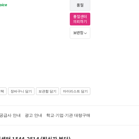
oice
품절
품절센터
의뢰하기
보관함
선택
장바구니 담기
보관함 담기
마이리스트 담기
공급사 안내
광고 안내
학교·기업·기관 대량구매
센터 1544-2514 (발신자 부담)