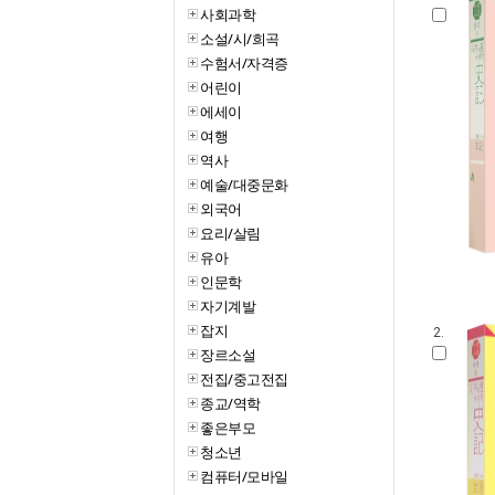
사회과학
소설/시/희곡
수험서/자격증
어린이
에세이
여행
역사
예술/대중문화
외국어
요리/살림
유아
인문학
자기계발
잡지
2.
장르소설
전집/중고전집
종교/역학
좋은부모
청소년
컴퓨터/모바일