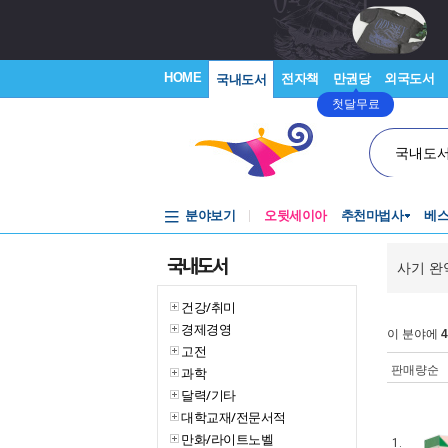
HOME
전자책
만권당
외국도서
국내도서
첫달무료
국내도
분야보기
오뒷세이아
추천마법사
베
국내도서
사기 완
건강/취미
경제경영
이 분야에
4
고전
판매량순
과학
달력/기타
대학교재/전문서적
만화/라이트노벨
1.