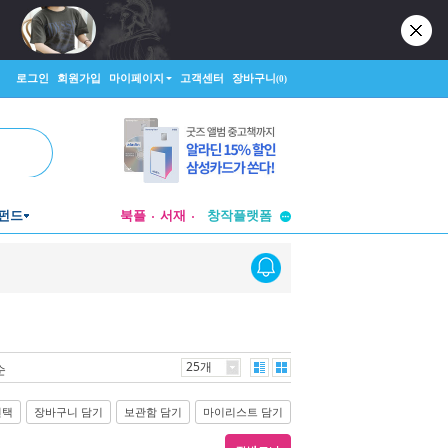
로그인
회원가입
마이페이지
고객센터
장바구니
(0)
투비컨티뉴드
창작플랫폼
펀드
북플
서재
투비컨티뉴드
25개
순
선택
장바구니 담기
보관함 담기
마이리스트 담기