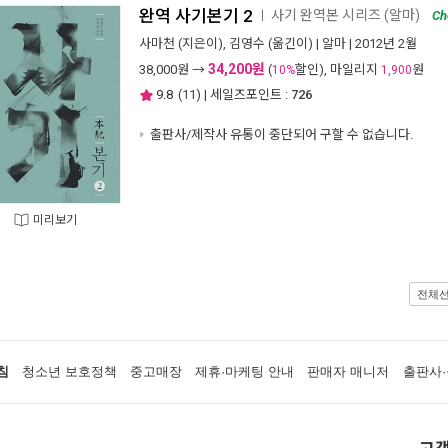
완역 사기본기 2
사기 완역본 시리즈 (알마)
ㅣ
Ch
사마천
(지은이),
김영수
(옮긴이) |
알마
| 2012년 2월
34,200원
38,000
원 →
(
할인), 마일리지
원
10%
1,900
9.8
(
11
) | 세일즈포인트 :
726
출판사/제작사 유통이 중단되어 구할 수 없습니다.
미리보기
전체
침
청소년 보호정책
중고매장
제휴·마케팅 안내
판매자 매니저
출판사·
고객