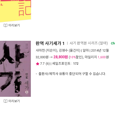
미리보기
완역 사기세가 1
사기 완역본 시리즈 (알마)
ㅣ
Ch
사마천
(지은이),
김영수
(옮긴이) |
알마
| 2014년 12월
28,800원
32,000
원 →
(
할인), 마일리지
원
10%
1,600
7.7
(
6
) | 세일즈포인트 :
172
출판사/제작사 유통이 중단되어 구할 수 없습니다.
미리보기