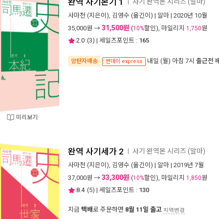
완역 사기본기 1
사기 완역본 시리즈 (알마)
ㅣ
사마천
(지은이),
김영수
(옮긴이) |
알마
| 2020년 10월
31,500원
35,000
원 →
(
할인), 마일리지
원
10%
1,750
2.0
(
3
) | 세일즈포인트 :
165
내일 (월) 아침 7시
출근전 
양탄자배송
썬데이 express
미리보기
완역 사기세가 2
사기 완역본 시리즈 (알마)
ㅣ
사마천
(지은이),
김영수
(옮긴이) |
알마
| 2019년 7월
33,300원
37,000
원 →
(
할인), 마일리지
원
10%
1,850
8.4
(
5
) | 세일즈포인트 :
130
지금
택배
로 주문하면
8월 11일 출고
지역변경