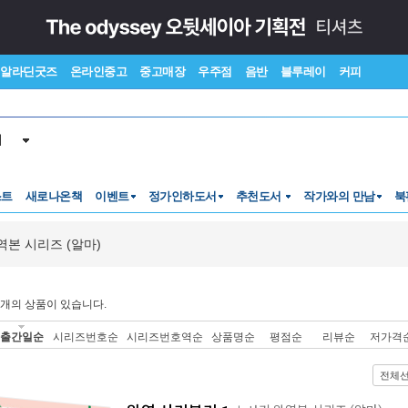
알라딘굿즈
온라인중고
중고매장
우주점
음반
블루레이
커피
서
스트
새로나온책
이벤트
정가인하도서
추천도서
작가와의 만남
북
역본 시리즈 (알마)
개의 상품이 있습니다.
출간일순
시리즈번호순
시리즈번호역순
상품명순
평점순
리뷰순
저가격
전체