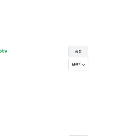
oice
품절
보관함