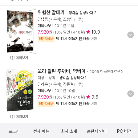
위험한 갈매기
-
생각숲 상상바다 2
김남중
(지은이),
조승연
(그림)
해와나무
|
2011년 11월
7,920
10.0
원 (10% 할인 / 440원)
밤 11시
잠들기전 배송
양탄자배송
변경
미리보기
꼬리 달린 두꺼비, 껌벅이
- 2009 한국안데르센상
대상 수상작
-
생각숲 상상바다 1
김하은
(지은이),
김준철
(그림)
해와나무
|
2011년 10월
7,920
9.6
원 (10% 할인 / 440원)
밤 11시
잠들기전 배송
양탄자배송
변경
미리보기
로그인
전체 메뉴
회사 소개
출판사 안내
PC 버전