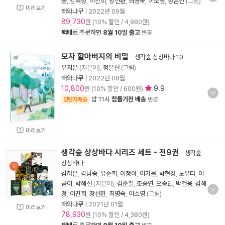
웅
,
김혜정
,
이진희
,
장선환
,
최명숙
,
이소영
,
정은선
(그림)
미리보기
해와나무
|
2022년 09월
89,730
원 (10% 할인 / 4,980원)
택배
로 주문하면
8월 10일 출고
변경
모자 할아버지의 비밀
-
생각숲 상상바다 10
유지은
(지은이),
정은선
(그림)
해와나무
|
2022년 08월
10,800
9.9
원 (10% 할인 / 600원)
밤 11시
잠들기전 배송
양탄자배송
변경
미리보기
생각숲 상상바다 시리즈 세트 - 전9권
-
생각숲
상상바다
김하은
,
김남중
,
유순희
,
이정아
,
이가을
,
박현경
,
노유다
,
이
금이
,
박혜선
(지은이),
김준철
,
조승연
,
오승민
,
박건웅
,
김혜
정
,
이진희
,
장선환
,
최명숙
,
이소영
(그림)
해와나무
|
2021년 01월
미리보기
78,930
원 (10% 할인 / 4,380원)