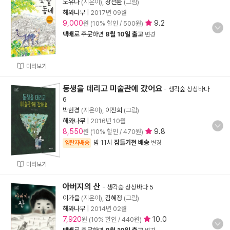
노유다
(지은이),
장선환
(그림)
해와나무
|
2017년 09월
9,000
9.2
원 (10% 할인 / 500원)
택배
로 주문하면
8월 10일 출고
변경
미리보기
동생을 데리고 미술관에 갔어요
-
생각숲 상상바다
6
박현경
(지은이),
이진희
(그림)
해와나무
|
2016년 10월
8,550
9.8
원 (10% 할인 / 470원)
밤 11시
잠들기전 배송
양탄자배송
변경
미리보기
아버지의 산
-
생각숲 상상바다 5
이가을
(지은이),
김혜정
(그림)
해와나무
|
2014년 02월
7,920
10.0
원 (10% 할인 / 440원)