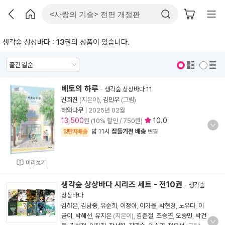
생각숲 상상바다 :
13
권의 상품이 있습니다.
표지 보기
표지 안보기
베토의 하루
-
생각숲 상상바다 11
신희진
(지은이),
김민우
(그림)
해와나무
|
2025년 02월
13,500
10.0
원 (10% 할인 / 750원)
밤 11시
잠들기전 배송
양탄자배송
변경
미리보기
생각숲 상상바다 시리즈 세트 - 전10권
-
생각숲
상상바다
김하은
,
김남중
,
유순희
,
이정아
,
이가을
,
박현경
,
노유다
,
이
금이
,
박혜선
,
유지은
(지은이),
김준철
,
조승연
,
오승민
,
박건