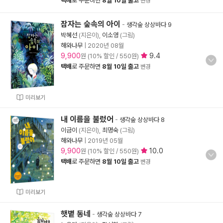
택배
로 주문하면
8월 10일 출고
변경
잠자는 숲속의 아이
-
생각숲 상상바다 9
박혜선
(지은이),
이소영
(그림)
해와나무
|
2020년 08월
9,900
9.4
원 (10% 할인 / 550원)
택배
로 주문하면
8월 10일 출고
변경
미리보기
내 이름을 불렀어
-
생각숲 상상바다 8
이금이
(지은이),
최명숙
(그림)
해와나무
|
2019년 05월
9,900
10.0
원 (10% 할인 / 550원)
택배
로 주문하면
8월 10일 출고
변경
미리보기
햇볕 동네
-
생각숲 상상바다 7