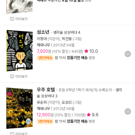
택배
로 주문하면
8월 10일 출고
변경
미리보기
섬소년
-
생각숲 상상바다 4
이정아
(지은이),
박건웅
(그림)
해와나무
|
2013년 04월
7,920
10.0
원 (10% 할인 / 440원)
밤 11시
잠들기전 배송
양탄자배송
변경
미리보기
우주 호텔
- 초등 6학년 1학기 국어(가) 수록도서
-
생각
숲 상상바다 3
유순희
(지은이),
오승민
(그림)
해와나무
|
2012년 06월
12,600
9.6
원 (10% 할인 / 700원)
밤 11시
잠들기전 배송
양탄자배송
변경
미리보기