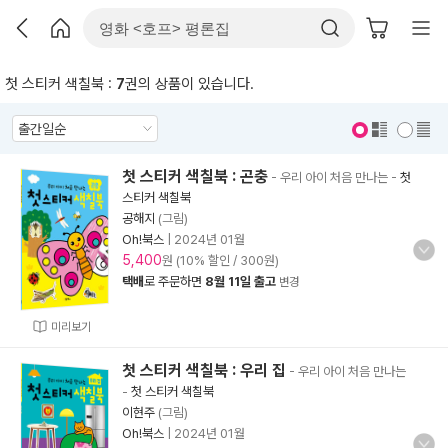
첫 스티커 색칠북 :
7
권의 상품이 있습니다.
표지 보기
표지 안보기
첫 스티커 색칠북 : 곤충
- 우리 아이 처음 만나는
-
첫
스티커 색칠북
공해지
(그림)
Oh!북스
|
2024년 01월
5,400
원 (10% 할인 / 300원)
택배
로 주문하면
8월 11일 출고
변경
미리보기
첫 스티커 색칠북 : 우리 집
- 우리 아이 처음 만나는
-
첫 스티커 색칠북
이현주
(그림)
Oh!북스
|
2024년 01월