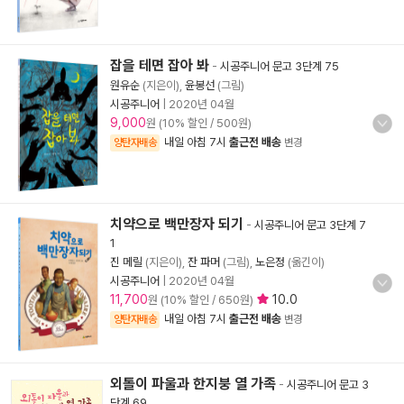
잡을 테면 잡아 봐
-
시공주니어 문고 3단계 75
원유순
(지은이),
윤봉선
(그림)
시공주니어
|
2020년 04월
9,000
원 (10% 할인 / 500원)
내일 아침 7시
출근전 배송
양탄자배송
변경
치약으로 백만장자 되기
-
시공주니어 문고 3단계 7
1
진 메릴
(지은이),
잔 파머
(그림),
노은정
(옮긴이)
시공주니어
|
2020년 04월
11,700
10.0
원 (10% 할인 / 650원)
내일 아침 7시
출근전 배송
양탄자배송
변경
외톨이 파울과 한지붕 열 가족
-
시공주니어 문고 3
단계 69