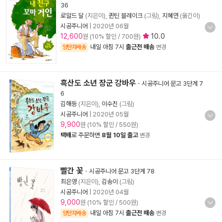
36
로알드 달
(지은이),
퀸틴 블레이크
(그림),
지혜연
(옮긴이)
시공주니어
|
2020년 06월
12,600
10.0
원 (10% 할인 / 700원)
내일 아침 7시
출근전 배송
양탄자배송
변경
흑산도 소년 장군 강바우
-
시공주니어 문고 3단계 7
6
김해등
(지은이),
이수진
(그림)
시공주니어
|
2020년 05월
9,900
원 (10% 할인 / 550원)
택배
로 주문하면
8월 10일 출고
변경
빨간 꽃
-
시공주니어 문고 3단계 78
최은영
(지은이),
김송이
(그림)
시공주니어
|
2020년 04월
9,000
원 (10% 할인 / 500원)
내일 아침 7시
출근전 배송
양탄자배송
변경