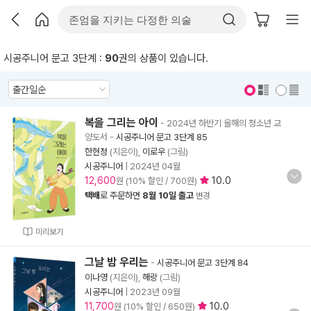
시공주니어 문고 3단계 :
90
권의 상품이 있습니다.
표지 보기
표지 안보기
복을 그리는 아이
- 2024년 하반기 올해의 청소년 교
양도서
-
시공주니어 문고 3단계 85
한현정
(지은이),
이로우
(그림)
시공주니어
|
2024년 04월
12,600
10.0
원 (10% 할인 / 700원)
택배
로 주문하면
8월 10일 출고
변경
미리보기
그날 밤 우리는
-
시공주니어 문고 3단계 84
이나영
(지은이),
해랑
(그림)
시공주니어
|
2023년 09월
11,700
10.0
원 (10% 할인 / 650원)