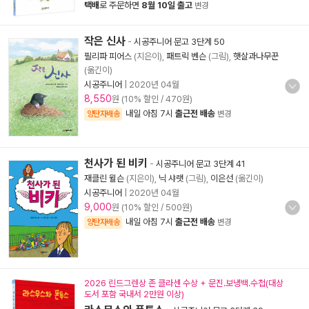
택배
로 주문하면
8월 10일 출고
변경
작은 신사
-
시공주니어 문고 3단계 50
필리파 피어스
(지은이),
패트릭 벤슨
(그림),
햇살과나무꾼
(옮긴이)
시공주니어
|
2020년 04월
8,550
원 (10% 할인 / 470원)
내일 아침 7시
출근전 배송
양탄자배송
변경
천사가 된 비키
-
시공주니어 문고 3단계 41
재클린 윌슨
(지은이),
닉 샤랫
(그림),
이은선
(옮긴이)
시공주니어
|
2020년 04월
9,000
원 (10% 할인 / 500원)
내일 아침 7시
출근전 배송
양탄자배송
변경
2026 린드그렌상 존 클라센 수상 + 문진.보냉백.수첩(대상
도서 포함 국내서 2만원 이상)