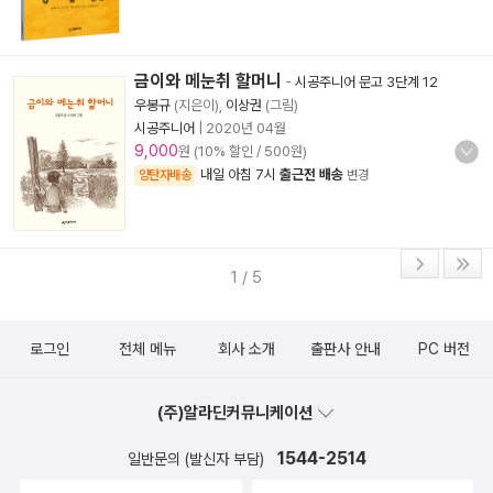
금이와 메눈취 할머니
-
시공주니어 문고 3단계 12
우봉규
(지은이),
이상권
(그림)
시공주니어
|
2020년 04월
9,000
원 (10% 할인 / 500원)
내일 아침 7시
출근전 배송
양탄자배송
변경
1 / 5
로그인
전체 메뉴
회사 소개
출판사 안내
PC 버전
(주)알라딘커뮤니케이션
1544-2514
일반문의 (발신자 부담)