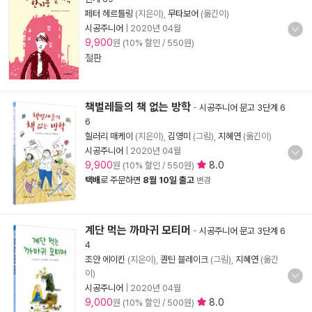
페터 헤르틀링
(지은이),
무타보어
(옮긴이)
시공주니어
|
2020년 04월
9,900
원 (10% 할인 / 550원)
절판
책벌레들의 책 없는 방학
-
시공주니어 문고 3단계 6
6
힐러리 매케이
(지은이),
김영미
(그림),
지혜연
(옮긴이)
시공주니어
|
2020년 04월
9,900
8.0
원 (10% 할인 / 550원)
택배
로 주문하면
8월 10일 출고
변경
계단 먹는 까마귀 모티머
-
시공주니어 문고 3단계 6
4
조안 에이킨
(지은이),
퀀틴 블레이크
(그림),
지혜연
(옮긴
이)
시공주니어
|
2020년 04월
9,000
8.0
원 (10% 할인 / 500원)