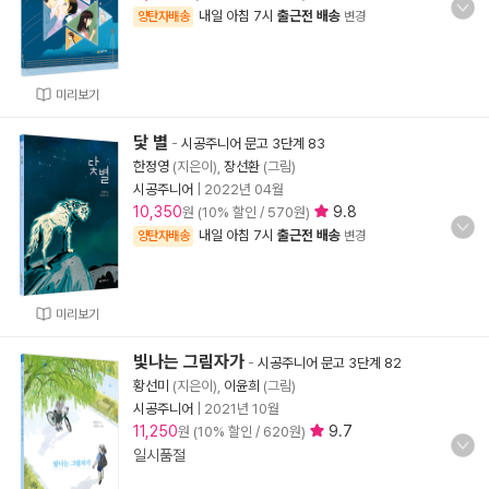
내일 아침 7시
출근전 배송
양탄자배송
변경
미리보기
닻 별
-
시공주니어 문고 3단계 83
한정영
(지은이),
장선환
(그림)
시공주니어
|
2022년 04월
10,350
9.8
원 (10% 할인 / 570원)
내일 아침 7시
출근전 배송
양탄자배송
변경
미리보기
빛나는 그림자가
-
시공주니어 문고 3단계 82
황선미
(지은이),
이윤희
(그림)
시공주니어
|
2021년 10월
11,250
9.7
원 (10% 할인 / 620원)
일시품절