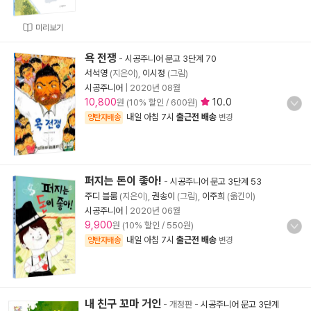
미리보기
욕 전쟁
-
시공주니어 문고 3단계 70
서석영
(지은이),
이시정
(그림)
시공주니어
|
2020년 08월
10,800
10.0
원 (10% 할인 / 600원)
내일 아침 7시
출근전 배송
양탄자배송
변경
퍼지는 돈이 좋아!
-
시공주니어 문고 3단계 53
주디 블룸
(지은이),
권송이
(그림),
이주희
(옮긴이)
시공주니어
|
2020년 06월
9,900
원 (10% 할인 / 550원)
내일 아침 7시
출근전 배송
양탄자배송
변경
내 친구 꼬마 거인
- 개정판
-
시공주니어 문고 3단계