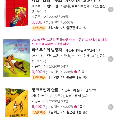
라스무스와 폰투스
-
시공주니어 문고 3단계 39
아스트리드 린드그렌
(지은이),
호르스트 렘케
(그림),
문성
원
(옮긴이)
시공주니어
|
2020년 04월
9,900
원 (10% 할인 / 550원)
내일 아침 7시
출근전 배송
양탄자배송
변경
2026 린드그렌상 존 클라센 수상 + 문진.보냉백.수첩(대상
도서 포함 국내서 2만원 이상)
라스무스와 방랑자
-
시공주니어 문고 3단계 38
아스트리드 린드그렌
(지은이),
호르스트 렘케
(그림),
문성
원
(옮긴이)
시공주니어
|
2020년 04월
9,900
8.0
원 (10% 할인 / 550원)
내일 아침 7시
출근전 배송
양탄자배송
변경
핑크트헨과 안톤
-
시공주니어 문고 3단계 29
에리히 캐스트너
(지은이),
발터 트리어
(그림)
시공주니어
|
2020년 04월
9,000
10.0
원 (10% 할인 / 500원)
내일 아침 7시
출근전 배송
양탄자배송
변경