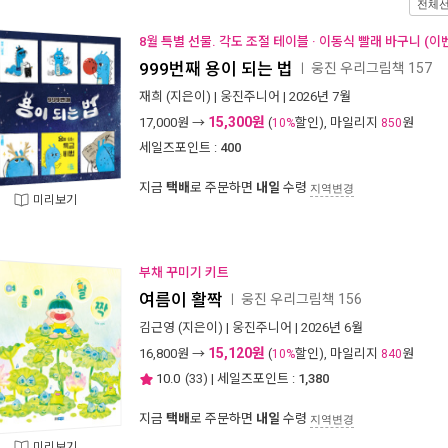
전체
8월 특별 선물. 각도 조절 테이블 · 이동식 빨래 바구니 (이
999번째 용이 되는 법
웅진 우리그림책 157
ㅣ
재희
(지은이) |
웅진주니어
| 2026년 7월
15,300원
17,000
원 →
(
할인), 마일리지
원
10%
850
세일즈포인트 :
400
지금
택배
로 주문하면
내일
수령
지역변경
미리보기
부채 꾸미기 키트
여름이 활짝
웅진 우리그림책 156
ㅣ
김근영
(지은이) |
웅진주니어
| 2026년 6월
15,120원
16,800
원 →
(
할인), 마일리지
원
10%
840
10.0
(
33
) | 세일즈포인트 :
1,380
지금
택배
로 주문하면
내일
수령
지역변경
미리보기