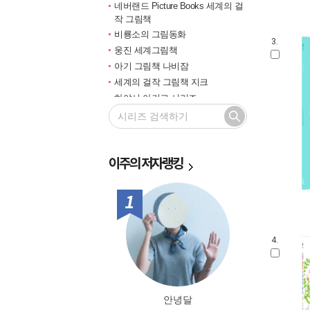
네버랜드 Picture Books 세계의 걸
작 그림책
비룡소의 그림동화
3.
웅진 세계그림책
아기 그림책 나비잠
세계의 걸작 그림책 지크
하야시 아키코 시리즈
길벗 기적의 학습법
마루벌의 좋은 그림책
한솔 마음씨앗 그림책
이주의
저자랭킹
민들레 그림책
국민서관 그림동화
비룡소 창작그림책
1위
전통문화 그림책 솔거나라
베틀북 그림책
4.
그림책은 내 친구
미래그림책
비룡소 전래동화
도토리 계절 그림책
안녕달
옛이야기 그림책 까치호랑이