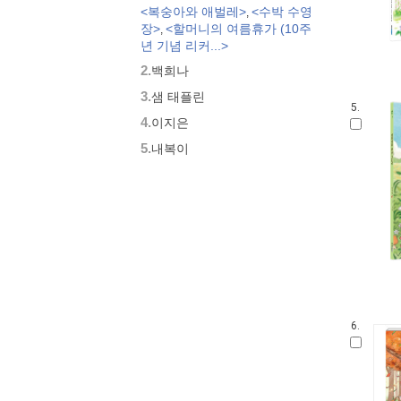
<복숭아와 애벌레>
<수박 수영
,
모두가 친구
장>
<할머니의 여름휴가 (10주
,
벨 이마주
년 기념 리커...>
네버랜드 우리 걸작 그림책
2.
백희나
비룡소 아기 그림책
3.
세밀화로 그린 보리 아기그림책
샘 태플린
5.
붙여도 붙여도 스티커왕
4.
이지은
지원이와 병관이
5.
내복이
국시꼬랭이 동네
보아요 아기 그림책
우리 그림책
시공주니어 우리옛이야기
비룡소 세계의 옛이야기
옛날옛적에
과학은 내친구
황금도깨비상 수상작 (그림책)
로렌의 지식 그림책
6.
우리 문화 그림책
우리문화그림책 온고지신
말문 틔기 그림책