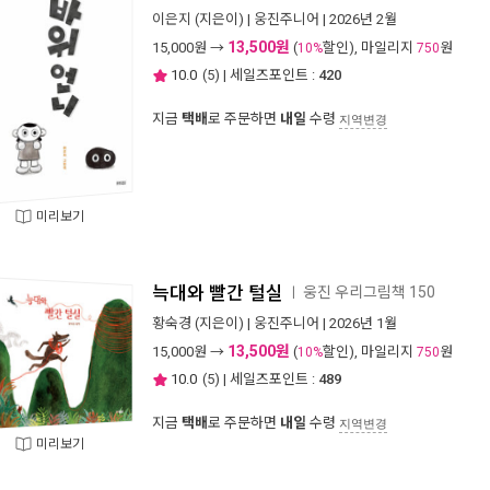
이은지
(지은이) |
웅진주니어
| 2026년 2월
13,500원
15,000
원 →
(
할인), 마일리지
원
10%
750
10.0
(
5
) | 세일즈포인트 :
420
지금
택배
로 주문하면
내일
수령
지역변경
미리보기
늑대와 빨간 털실
웅진 우리그림책 150
ㅣ
황숙경
(지은이) |
웅진주니어
| 2026년 1월
13,500원
15,000
원 →
(
할인), 마일리지
원
10%
750
10.0
(
5
) | 세일즈포인트 :
489
지금
택배
로 주문하면
내일
수령
지역변경
미리보기