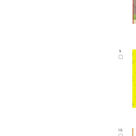
안 알려진 호랑이 이야기
잘잘잘 옛이야기 마당
온세상 그림책
따뜻한 그림백과
토마스와 친구들
디즈니 골든북
네버랜드 감정그림책
9.
한림 아기사랑 0.1.2
방방곡곡 구석구석 옛이야기
삶을 가꾸는 사람들 꾼.장이
아기그림책 보물창고
딕 브루너 그림책
지능업 한글.수 스티커북
윤구병의 올챙이 그림책
블루래빗 첫 두뇌 계발 그림책
튼튼아이 건강그림책
리처드 스캐리 보물창고
네버랜드 첫 명화 그림책
10.
코끼리와 꿀꿀이