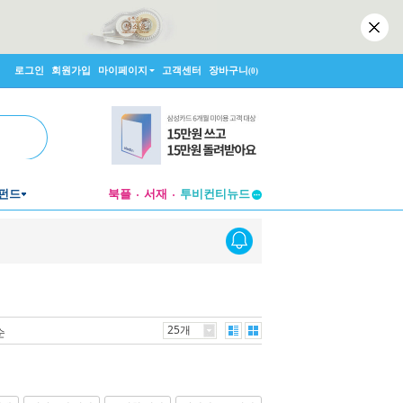
로그인
회원가입
마이페이지
고객센터
장바구니
(0)
투비컨티뉴드
펀드
북플
서재
창작플랫폼
투비컨티뉴드
25개
순