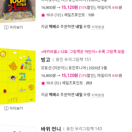
15,120원
16,800
원 →
(
할인), 마일리지
원
10%
840
10.0
(
12
) | 세일즈포인트 :
120
지금
택배
로 주문하면
내일
수령
지역변경
미리보기
<라키비움J 12호: 그림책은 어린이> 수록 그림책 모음
빙고
웅진 우리그림책 151
ㅣ
강효선
(지은이) |
웅진주니어
| 2026년 3월
15,120원
16,800
원 →
(
할인), 마일리지
원
10%
840
10.0
(
3
) | 세일즈포인트 :
253
지금
택배
로 주문하면
내일
수령
지역변경
미리보기
바위 언니
웅진 우리그림책 143
ㅣ