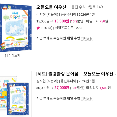
오들오들 여우산
웅진 우리그림책 149
ㅣ
김지현
(지은이) |
웅진주니어
| 2026년 1월
13,500원
15,000
원 →
(
할인), 마일리지
원
10%
750
10.0
(
3
) | 세일즈포인트 :
273
지금
택배
로 주문하면
내일
수령
지역변경
미리보기
[세트] 출렁출렁 문어섬 + 오들오들 여우산 -
김지현
(지은이) |
웅진주니어
| 2026년 1월
27,000원
30,000
원 →
(
할인), 마일리지
원
10%
1,500
지금
택배
로 주문하면
내일
수령
지역변경