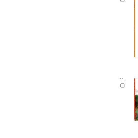
손가락 인형책
아이 사파리
영어를 꿀꺽 삼킨 전래동화
가나 원리 학습 시리즈
Obooks 오감명화
팝업으로 만나는 세계 명작 동화
붙였다 뗐다 헝겊 스티커북
아이즐북스 말문트기 시리즈
START TO READ!
GrowEng Talk
Sesame Street : Elmo's World 12
고사리손 성장 그림책
11.
모 윌렘스의 인지발달 그림책
DK 들추고 펼치는 플랩북
한글 영어 인지 그림책
그림책이 참 좋아
작은 곰자리
내 친구는 그림책
풀빛 그림 아이
기적의 한글 학습