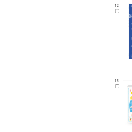
웅진 우리그림책
12.
100층짜리 집
꼬까신 아기 그림책
킨더랜드 픽처북스
진짜 진짜 재밌는 그림책
생각놀이 느낌놀이
기탄 '떼기' 시리즈 한글떼기
파랑새 그림책
아티비티 (Art + Activity)
길벗어린이 과학그림책
키다리 그림책
찰리와 롤라
13.
뜨인돌 그림책
우리시 그림책
보림창작그림책공모전 수상작
받침 없는 동화 시리즈
고 녀석 맛있겠다 시리즈
기적의 파닉스
과학 그림동화