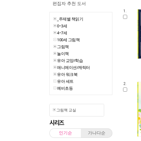
편집자 추천 도서
1.
_주제별 책읽기
0~3세
4~7세
100세 그림책
그림책
놀이책
유아 교양/학습
애니메이션/캐릭터
유아 워크북
유아 세트
2.
예비초등
그림책 교실
시리즈
인기순
가나다순