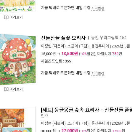
지금
택배
로 주문하면
내일
수령
지역변경
미리보기
산들산들 풀꽃 요리사
웅진 우리그림책 154
ㅣ
이정현
(지은이),
소금이
(그림) |
웅진주니어
| 2026년 5월
13,500원
15,000
원 →
(
할인), 마일리지
원
10%
750
세일즈포인트 :
355
지금
택배
로 주문하면
내일
수령
지역변경
미리보기
[세트] 몽글몽글 숲속 요리사 + 산들산들 풀꽃
림책
이정현
(지은이),
소금이
(그림) |
웅진주니어
| 2026년 5월
27,000원
30,000
원 →
(
할인), 마일리지
원
10%
1,500