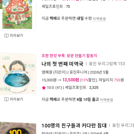
세일즈포인트 :
75
지금
택배
로 주문하면
내일
수령
지역변경
미리보기
초판 한정 부록: 왕관 만들기 활동지
나의 첫 번째 미역국
웅진 우리그림책 153
ㅣ
염혜원
(지은이) |
웅진주니어
| 2026년 5월
13,500원
15,000
원 →
(
할인), 마일리지
원
10%
750
10.0
(
41
) | 세일즈포인트 :
2,325
미리보기
지금
택배
로 주문하면
8월 10일 출고
지역변경
100명의 친구들과 커다란 침대
웅진 우리그림
ㅣ
허아성
(지은이) |
웅진주니어
| 2026년 4월