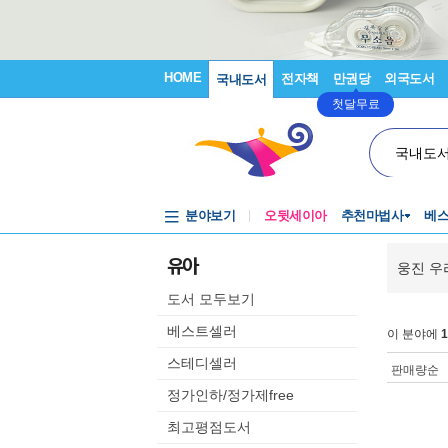
HOME
전자책
만권당
외국도서
국내도서
첫달무료
국내도
분야보기
오뒷세이아
추천마법사
베
유아
웅진 우
도서 모두보기
베스트셀러
이 분야에
1
스테디셀러
판매량순
정가인하/정가제free
최고평점도서