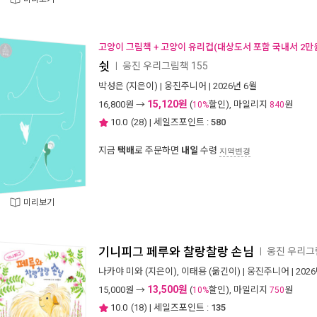
고양이 그림책 + 고양이 유리컵(대상도서 포함 국내서 2만
쉿
웅진 우리그림책 155
ㅣ
박성은
(지은이) |
웅진주니어
| 2026년 6월
15,120원
16,800
원 →
(
할인), 마일리지
원
10%
840
10.0
(
28
) | 세일즈포인트 :
580
지금
택배
로 주문하면
내일
수령
지역변경
미리보기
기니피그 페루와 찰랑찰랑 손님
웅진 우리그림
ㅣ
나카야 미와
(지은이),
이태용
(옮긴이) |
웅진주니어
| 202
13,500원
15,000
원 →
(
할인), 마일리지
원
10%
750
10.0
(
18
) | 세일즈포인트 :
135