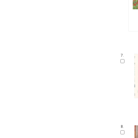
내인생의책 그림책
생각 씽씽 상상 톡톡톡
찔레꽃 울타리
보들북
수학 그림동화
아이즐 동요 CD북
자연과 만나요
그림책 보물창고
7.
좌뇌개발 우뇌개발
이야기하며 접기
두껍아 두껍아 옛날 옛적에
꼬맹이 마음
어린이 성교육 시리즈
무민 그림동화
아기 시 그림책
인성교육 보물창고
The Collection
신나는 팝업북
8.
세밀화로 그린 어린이 자연 관찰
우리 유물 나들이