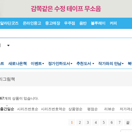
알라딘굿즈
온라인중고
중고매장
우주점
음반
블루레이
커피
서
스트
새로나온책
이벤트
정가인하도서
추천도서
작가와의 만남
북
리그림책
67
개의 상품이 있습니다.
출간일순
시리즈번호순
시리즈번호역순
상품명순
평점순
리뷰순
저가격
1
2
3
4
5
6
7
끝