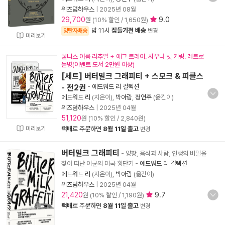
위즈덤하우스
|
2025년 08월
29,700
9.0
원 (10% 할인 / 1,650원)
밤 11시
잠들기전 배송
양탄자배송
변경
미리보기
웰니스 여름 리추얼 + 에그 트레이. 사우나 빗 키링. 레트로
물병(이벤트 도서 2만원 이상)
[세트] 버터밀크 그래피티 + 스모크 & 피클스
- 전2권
-
에드워드 리 컬렉션
에드워드 리
(지은이),
박아람
,
정연주
(옮긴이)
위즈덤하우스
|
2025년 04월
51,120
원 (10% 할인 / 2,840원)
미리보기
택배
로 주문하면
8월 11일 출고
변경
버터밀크 그래피티
- 양장, 음식과 사람, 인생의 비밀을
찾아 떠난 이균의 미국 횡단기
-
에드워드 리 컬렉션
에드워드 리
(지은이),
박아람
(옮긴이)
위즈덤하우스
|
2025년 04월
21,420
9.7
원 (10% 할인 / 1,190원)
택배
로 주문하면
8월 11일 출고
변경