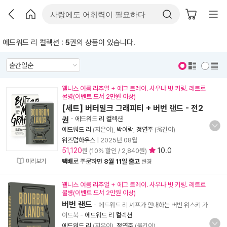
에드워드 리 컬렉션 :
5
권의 상품이 있습니다.
표지 보기
표지 안보기
웰니스 여름 리추얼 + 에그 트레이. 사우나 빗 키링. 레트로
물병(이벤트 도서 2만원 이상)
[세트] 버터밀크 그래피티 + 버번 랜드 - 전2
권
-
에드워드 리 컬렉션
에드워드 리
(지은이),
박아람
,
정연주
(옮긴이)
위즈덤하우스
|
2025년 08월
51,120
10.0
원 (10% 할인 / 2,840원)
미리보기
택배
로 주문하면
8월 11일 출고
변경
웰니스 여름 리추얼 + 에그 트레이. 사우나 빗 키링. 레트로
물병(이벤트 도서 2만원 이상)
버번 랜드
- 에드워드 리 셰프가 안내하는 버번 위스키 가
이드북
-
에드워드 리 컬렉션
에드워드 리
(지은이),
정연주
(옮긴이)