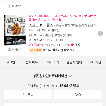
미리보기
웰니스 여름 리추얼 + 에그 트레이. 사우나 빗 키링. 레트로
물병(이벤트 도서 2만원 이상)
스모크 & 피클스
- 이균 셰프가 그리는 음식과 인생 이
야기
-
에드워드 리 컬렉션
에드워드 리
(지은이),
정연주
(옮긴이)
위즈덤하우스
|
2025년 01월
29,700
9.5
원 (10% 할인 / 1,650원)
미리보기
밤 11시
잠들기전 배송
양탄자배송
변경
로그인
전체 메뉴
회사 소개
출판사 안내
PC 버전
(주)알라딘커뮤니케이션
1544-2514
일반문의 (발신자 부담)
1:1 문의
FAQ