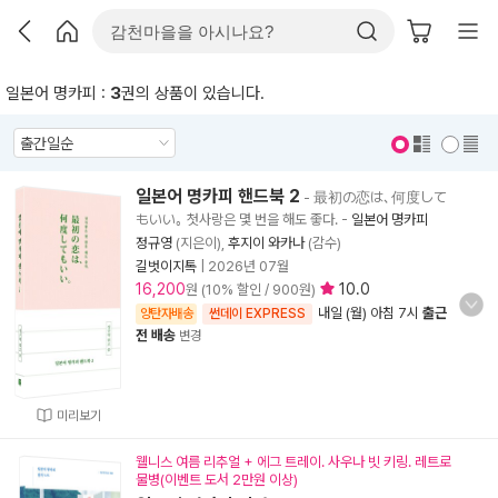
일본어 명카피 :
3
권의 상품이 있습니다.
표지 보기
표지 안보기
일본어 명카피 핸드북 2
- 最初の恋は､何度して
もいい｡ 첫사랑은 몇 번을 해도 좋다.
-
일본어 명카피
정규영
(지은이),
후지이 와카나
(감수)
길벗이지톡
|
2026년 07월
16,200
10.0
원 (10% 할인 / 900원)
내일 (월) 아침 7시
출근
양탄자배송
썬데이 EXPRESS
전 배송
변경
미리보기
웰니스 여름 리추얼 + 에그 트레이. 사우나 빗 키링. 레트로
물병(이벤트 도서 2만원 이상)