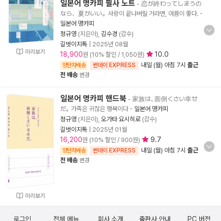
일본어 명카피 필사 노트
- 恋が終わってしまうの
なら、夏がいい。사랑이 끝나버릴 거라면, 여름이 좋다.
-
일본어 명카피
정규영
(지은이),
김수경
(감수)
길벗이지톡
|
2025년 08월
미리보기
18,900
10.0
원 (10% 할인 / 1,050원)
내일 (월) 아침 7시
출근
양탄자배송
썬데이 EXPRESS
전 배송
변경
일본어 명카피 핸드북
- 家族は､面倒くさい幸せ
だ｡ 가족은 귀찮은 행복이다
-
일본어 명카피
정규영
(지은이),
오가타 요시히로
(감수)
길벗이지톡
|
2025년 01월
16,200
9.7
원 (10% 할인 / 900원)
내일 (월) 아침 7시
출근
양탄자배송
썬데이 EXPRESS
전 배송
변경
미리보기
로그인
전체 메뉴
회사 소개
출판사 안내
PC 버전