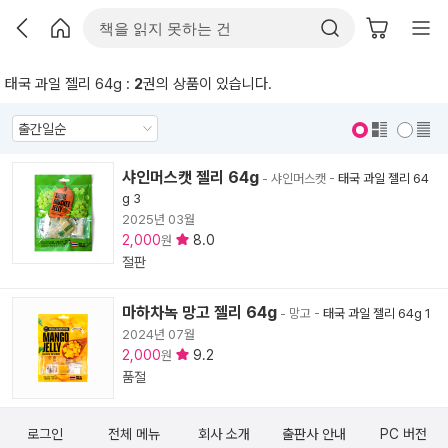
태국 과일 젤리 64g :
2
권의 상품이 있습니다.
표지 보기
표지 안보기
샤인머스캣 젤리 64g
- 샤인머스캣
-
태국 과일 젤리 64
g 3
2025년 03월
2,000
8.0
원
절판
마하차녹 망고 젤리 64g
- 망고
-
태국 과일 젤리 64g 1
2024년 07월
2,000
9.2
원
품절
로그인
전체 메뉴
회사 소개
출판사 안내
PC 버전