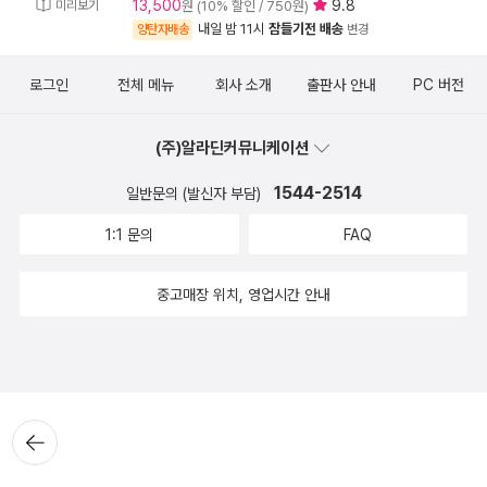
13,500
9.8
미리보기
원 (10% 할인 / 750원)
내일 밤 11시
잠들기전 배송
양탄자배송
변경
로그인
전체 메뉴
회사 소개
출판사 안내
PC 버전
(주)알라딘커뮤니케이션
1544-2514
일반문의 (발신자 부담)
1:1 문의
FAQ
중고매장 위치, 영업시간 안내
뒤로가
기