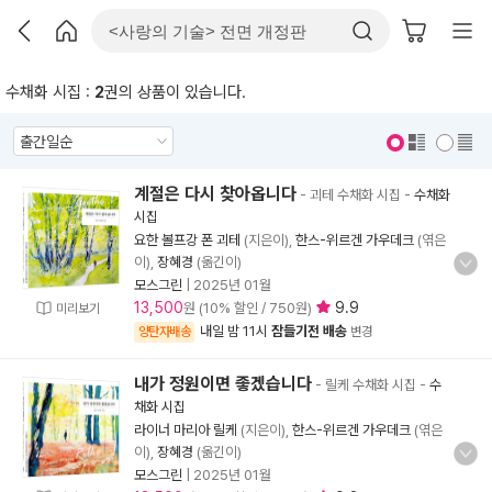
수채화 시집 :
2
권의 상품이 있습니다.
표지 보기
표지 안보기
계절은 다시 찾아옵니다
- 괴테 수채화 시집
-
수채화
시집
요한 볼프강 폰 괴테
(지은이),
한스-위르겐 가우데크
(엮은
이),
장혜경
(옮긴이)
모스그린
|
2025년 01월
13,500
9.9
원 (10% 할인 / 750원)
미리보기
내일 밤 11시
잠들기전 배송
양탄자배송
변경
내가 정원이면 좋겠습니다
- 릴케 수채화 시집
-
수
채화 시집
라이너 마리아 릴케
(지은이),
한스-위르겐 가우데크
(엮은
이),
장혜경
(옮긴이)
모스그린
|
2025년 01월