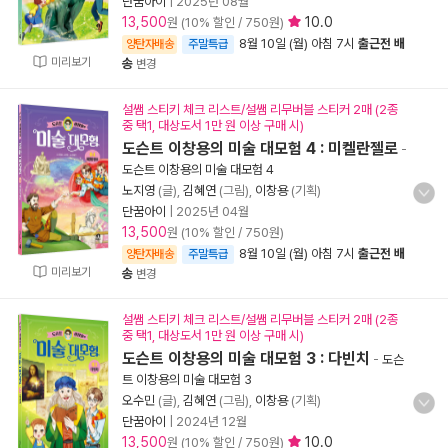
단꿈아이
|
2025년 08월
13,500
10.0
원 (10% 할인 / 750원)
8월 10일 (월) 아침 7시
출근전 배
양탄자배송
주말특급
미리보기
송
변경
설쌤 스티키 체크 리스트/설쌤 리무버블 스티커 2매 (2종
중 택1, 대상도서 1만 원 이상 구매 시)
도슨트 이창용의 미술 대모험 4 : 미켈란젤로
-
도슨트 이창용의 미술 대모험 4
노지영
(글),
김혜연
(그림),
이창용
(기획)
단꿈아이
|
2025년 04월
13,500
원 (10% 할인 / 750원)
8월 10일 (월) 아침 7시
출근전 배
양탄자배송
주말특급
미리보기
송
변경
설쌤 스티키 체크 리스트/설쌤 리무버블 스티커 2매 (2종
중 택1, 대상도서 1만 원 이상 구매 시)
도슨트 이창용의 미술 대모험 3 : 다빈치
-
도슨
트 이창용의 미술 대모험 3
오수민
(글),
김혜연
(그림),
이창용
(기획)
단꿈아이
|
2024년 12월
13,500
10.0
원 (10% 할인 / 750원)