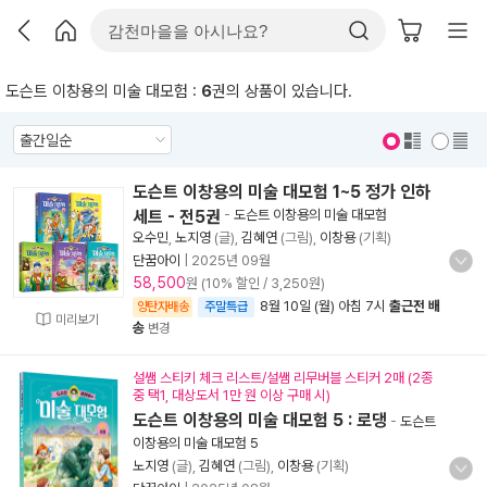
도슨트 이창용의 미술 대모험 :
6
권의 상품이 있습니다.
표지 보기
표지 안보기
도슨트 이창용의 미술 대모험 1~5 정가 인하
세트 - 전5권
-
도슨트 이창용의 미술 대모험
오수민
,
노지영
(글),
김혜연
(그림),
이창용
(기획)
단꿈아이
|
2025년 09월
58,500
원 (10% 할인 / 3,250원)
8월 10일 (월) 아침 7시
출근전 배
양탄자배송
주말특급
미리보기
송
변경
설쌤 스티키 체크 리스트/설쌤 리무버블 스티커 2매 (2종
중 택1, 대상도서 1만 원 이상 구매 시)
도슨트 이창용의 미술 대모험 5 : 로댕
-
도슨트
이창용의 미술 대모험 5
노지영
(글),
김혜연
(그림),
이창용
(기획)