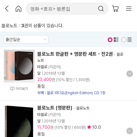
블로노트 :
3
권의 상품이 있습니다.
표지 보기
표지 안보기
블로노트 한글판 + 영문판 세트 - 전2권
-
블로
노트
타블로
(지은이)
달
|
2016년 12월
23,400
원 (10% 할인 / 1,300원)
품절
미리보기
부록 : 블로 라디오(English Edition) CD 1장
블로노트 (영문판)
-
블로노트
타블로
(지은이)
달
|
2016년 12월
11,700
10.0
원 (10% 할인 / 650원)
품절