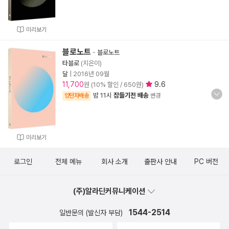
미리보기
블로노트
-
블로노트
타블로
(지은이)
달
|
2016년 09월
11,700
9.6
원 (10% 할인 / 650원)
밤 11시
잠들기전 배송
양탄자배송
변경
미리보기
로그인
전체 메뉴
회사 소개
출판사 안내
PC 버전
(주)알라딘커뮤니케이션
1544-2514
일반문의 (발신자 부담)