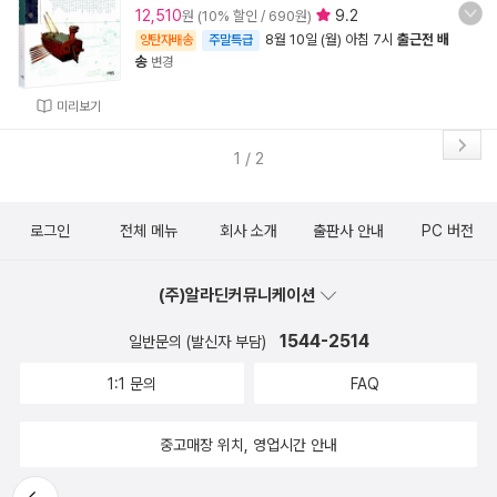
12,510
9.2
원 (10% 할인 / 690원)
8월 10일 (월) 아침 7시
출근전 배
양탄자배송
주말특급
송
변경
미리보기
1 / 2
로그인
전체 메뉴
회사 소개
출판사 안내
PC 버전
(주)알라딘커뮤니케이션
1544-2514
일반문의 (발신자 부담)
1:1 문의
FAQ
중고매장 위치, 영업시간 안내
뒤로가