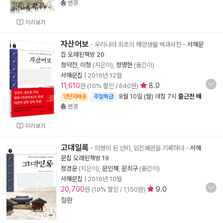
송
변경
미리보기
자산어보
- 우리나라 최초의 해양생물 백과사전
-
서해문
집 오래된책방 20
정약전
,
이청
(지은이),
정명현
(옮긴이)
서해문집
|
2016년 12월
11,610
8.0
원 (10% 할인 / 640원)
8월 10일 (월) 아침 7시
출근전 배
양탄자배송
주말특급
송
변경
미리보기
고대일록
- 의병이 된 선비, 임진왜란을 기록하다
-
서해
문집 오래된책방 19
정경운
(지은이),
문인채
,
문희구
(옮긴이)
서해문집
|
2016년 10월
20,700
9.0
원 (10% 할인 / 1,150원)
절판