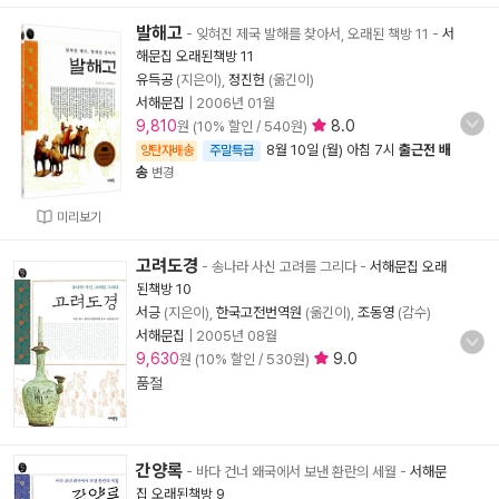
발해고
- 잊혀진 제국 발해를 찾아서, 오래된 책방 11
-
서
해문집 오래된책방 11
유득공
(지은이),
정진헌
(옮긴이)
서해문집
|
2006년 01월
9,810
8.0
원 (10% 할인 / 540원)
8월 10일 (월) 아침 7시
출근전 배
양탄자배송
주말특급
송
변경
미리보기
고려도경
- 송나라 사신 고려를 그리다
-
서해문집 오래
된책방 10
서긍
(지은이),
한국고전번역원
(옮긴이),
조동영
(감수)
서해문집
|
2005년 08월
9,630
9.0
원 (10% 할인 / 530원)
품절
간양록
- 바다 건너 왜국에서 보낸 환란의 세월
-
서해문
집 오래된책방 9