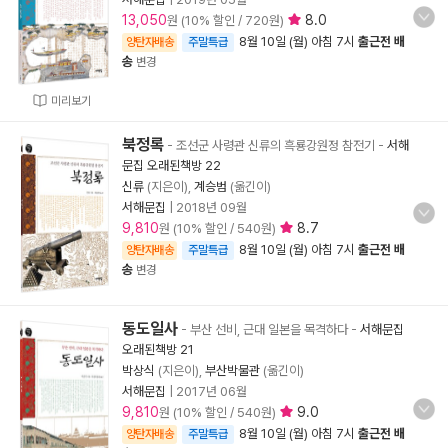
13,050
8.0
원 (10% 할인 / 720원)
8월 10일 (월) 아침 7시
출근전 배
양탄자배송
주말특급
송
변경
미리보기
북정록
- 조선군 사령관 신류의 흑룡강원정 참전기
-
서해
문집 오래된책방 22
신류
(지은이),
계승범
(옮긴이)
서해문집
|
2018년 09월
9,810
8.7
원 (10% 할인 / 540원)
8월 10일 (월) 아침 7시
출근전 배
양탄자배송
주말특급
송
변경
동도일사
- 부산 선비, 근대 일본을 목격하다
-
서해문집
오래된책방 21
박상식
(지은이),
부산박물관
(옮긴이)
서해문집
|
2017년 06월
9,810
9.0
원 (10% 할인 / 540원)
8월 10일 (월) 아침 7시
출근전 배
양탄자배송
주말특급