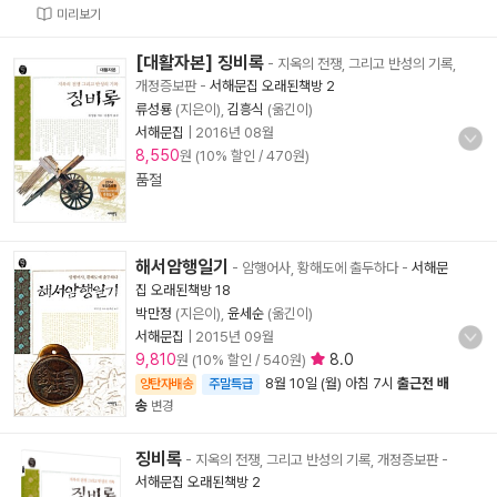
미리보기
[대활자본] 징비록
- 지옥의 전쟁, 그리고 반성의 기록,
개정증보판
-
서해문집 오래된책방 2
류성룡
(지은이),
김흥식
(옮긴이)
서해문집
|
2016년 08월
8,550
원 (10% 할인 / 470원)
품절
해서암행일기
- 암행어사, 황해도에 출두하다
-
서해문
집 오래된책방 18
박만정
(지은이),
윤세순
(옮긴이)
서해문집
|
2015년 09월
9,810
8.0
원 (10% 할인 / 540원)
8월 10일 (월) 아침 7시
출근전 배
양탄자배송
주말특급
송
변경
징비록
- 지옥의 전쟁, 그리고 반성의 기록, 개정증보판
-
서해문집 오래된책방 2