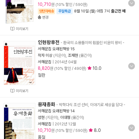
10,710
원 (10% 할인 / 590원)
8월 10일 (월) 아침 7시
출근전 배
양탄자배송
주말특급
송
변경
미리보기
인현왕후전
- 환국의 소용돌이에 휩쓸린 비운의 왕비
-
서해문집 오래된책방 15
작자 미상
(지은이),
조재현
(옮긴이)
서해문집
|
2014년 04월
8,820
10.0
원 (10% 할인 / 490원)
절판
미리보기
용재총화
- 박학다식 조선 선비, 이야기로 세상을 담다
-
서해문집 오래된책방 14
성현
(지은이),
이대형
(옮긴이)
서해문집
|
2012년 12월
10,710
8.0
원 (10% 할인 / 590원)
품절