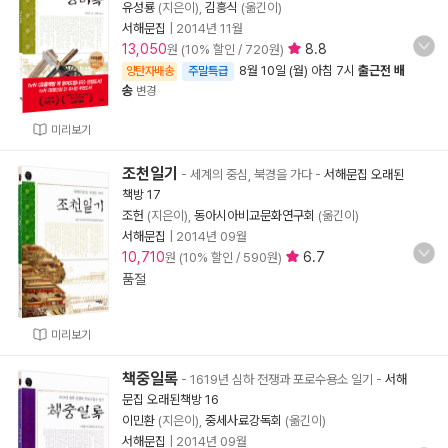
유성룡
(지은이),
김흥식
(옮긴이)
서해문집
|
2014년 11월
13,050
8.8
원 (10% 할인 / 720원)
8월 10일 (월) 아침 7시
출근전 배
양탄자배송
주말특급
송
변경
미리보기
조천일기
- 세계의 중심, 북경을 가다
-
서해문집 오래된
책방 17
조헌
(지은이),
동아시아비교문화연구회
(옮긴이)
서해문집
|
2014년 09월
10,710
6.7
원 (10% 할인 / 590원)
품절
미리보기
책중일록
- 1619년 심하 전쟁과 포로수용소 일기
-
서해
문집 오래된책방 16
이민환
(지은이),
중세사료강독회
(옮긴이)
서해문집
|
2014년 09월