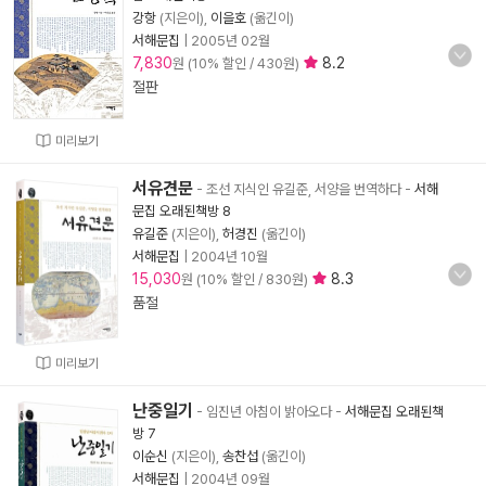
강항
(지은이),
이을호
(옮긴이)
서해문집
|
2005년 02월
7,830
8.2
원 (10% 할인 / 430원)
절판
미리보기
서유견문
- 조선 지식인 유길준, 서양을 번역하다
-
서해
문집 오래된책방 8
유길준
(지은이),
허경진
(옮긴이)
서해문집
|
2004년 10월
15,030
8.3
원 (10% 할인 / 830원)
품절
미리보기
난중일기
- 임진년 아침이 밝아오다
-
서해문집 오래된책
방 7
이순신
(지은이),
송찬섭
(옮긴이)
서해문집
|
2004년 09월