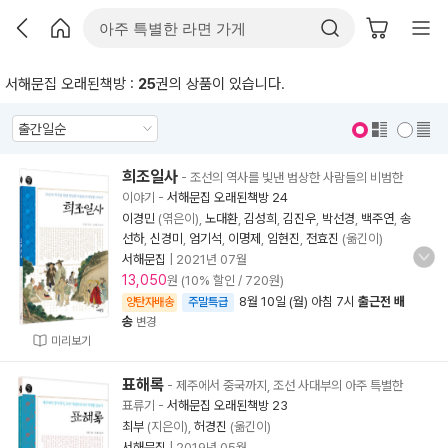
서해문집 오래된책방 :
25
권의 상품이 있습니다.
표지 보기
표지 안보기
희조일사
- 조선의 역사를 빛낸 범상한 사람들의 비범한
이야기
-
서해문집 오래된책방 24
이경민
(엮은이),
노대환
,
김성희
,
김진우
,
박선경
,
백주연
,
송
선하
,
신경미
,
엄기석
,
이명제
,
임현진
,
전효진
(옮긴이)
서해문집
|
2021년 07월
13,050
원 (10% 할인 / 720원)
8월 10일 (월) 아침 7시
출근전 배
양탄자배송
주말특급
송
변경
미리보기
표해록
- 제주에서 중국까지, 조선 사대부의 아주 특별한
표류기
-
서해문집 오래된책방 23
최부
(지은이),
허경진
(옮긴이)
서해문집
|
2019년 05월