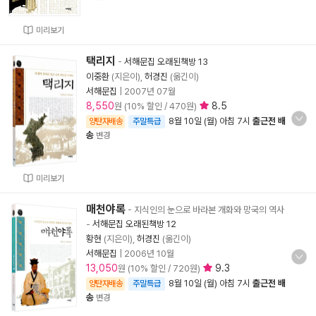
미리보기
택리지
-
서해문집 오래된책방 13
이중환
(지은이),
허경진
(옮긴이)
서해문집
|
2007년 07월
8,550
8.5
원 (10% 할인 / 470원)
8월 10일 (월) 아침 7시
출근전 배
양탄자배송
주말특급
송
변경
미리보기
매천야록
- 지식인의 눈으로 바라본 개화와 망국의 역사
-
서해문집 오래된책방 12
황현
(지은이),
허경진
(옮긴이)
서해문집
|
2006년 10월
13,050
9.3
원 (10% 할인 / 720원)
8월 10일 (월) 아침 7시
출근전 배
양탄자배송
주말특급
송
변경