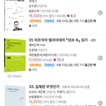
초대 2
심귀연
(지은이)
필로소픽
|
2019년 02월
18,530
8.0
원 (5% 할인 / 580원)
8월 10일 (월) 아침 7시
출근전 배
양탄자배송
주말특급
송
변경
31. 미르치아 엘리아데의 『성과 속』 읽기
-
세창
명저산책 106
신호재
(지은이)
세창출판사(세창미디어)
|
2024년 03월
11,000
10.0
원 (550원)
8월 10일 (월) 아침 7시
출근전 배
양탄자배송
주말특급
송
변경
미리보기
32. 실재란 무엇인가
- 에토레 마요라나의 실종
조르조 아감벤
(지은이),
박영기
(옮긴이)
논밭출판사
|
2025년 03월
13,320
원 (10% 할인 / 740원)