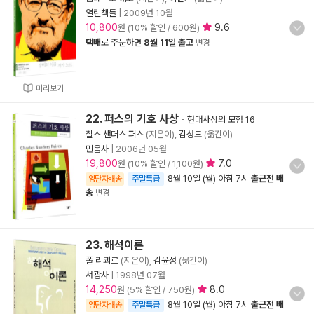
열린책들
|
2009년 10월
10,800
9.6
원 (10% 할인 / 600원)
택배
로 주문하면
8월 11일 출고
변경
미리보기
22. 퍼스의 기호 사상
-
현대사상의 모험 16
찰스 샌더스 퍼스
(지은이),
김성도
(옮긴이)
민음사
|
2006년 05월
19,800
7.0
원 (10% 할인 / 1,100원)
8월 10일 (월) 아침 7시
출근전 배
양탄자배송
주말특급
송
변경
23. 해석이론
폴 리쾨르
(지은이),
김윤성
(옮긴이)
서광사
|
1998년 07월
14,250
8.0
원 (5% 할인 / 750원)
8월 10일 (월) 아침 7시
출근전 배
양탄자배송
주말특급