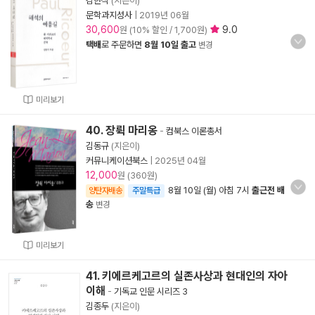
김한식
(지은이)
문학과지성사
|
2019년 06월
30,600
9.0
원 (10% 할인 / 1,700원)
택배
로 주문하면
8월 10일 출고
변경
미리보기
40. 장뤽 마리옹
-
컴북스 이론총서
김동규
(지은이)
커뮤니케이션북스
|
2025년 04월
12,000
원 (360원)
8월 10일 (월) 아침 7시
출근전 배
양탄자배송
주말특급
송
변경
미리보기
41. 키에르케고르의 실존사상과 현대인의 자아
이해
-
기독교 인문 시리즈 3
김종두
(지은이)