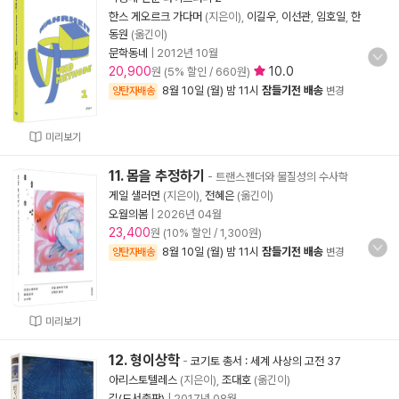
한스 게오르크 가다머
(지은이),
이길우
,
이선관
,
임호일
,
한
동원
(옮긴이)
문학동네
|
2012년 10월
20,900
10.0
원 (5% 할인 / 660원)
8월 10일 (월) 밤 11시
잠들기전 배송
양탄자배송
변경
미리보기
11. 몸을 추정하기
- 트랜스젠더와 물질성의 수사학
게일 샐러먼
(지은이),
전혜은
(옮긴이)
오월의봄
|
2026년 04월
23,400
원 (10% 할인 / 1,300원)
8월 10일 (월) 밤 11시
잠들기전 배송
양탄자배송
변경
미리보기
12. 형이상학
-
코기토 총서 : 세계 사상의 고전 37
아리스토텔레스
(지은이),
조대호
(옮긴이)
길(도서출판)
|
2017년 08월