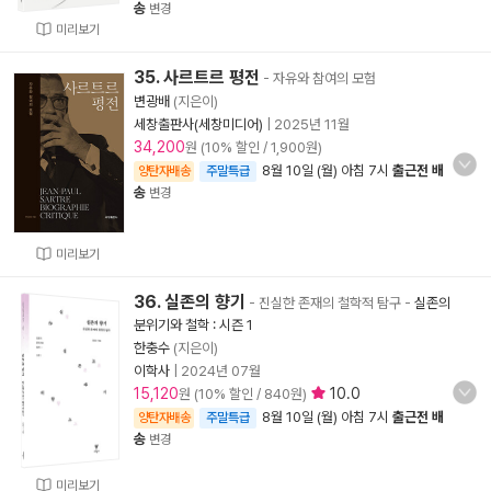
송
변경
미리보기
35. 사르트르 평전
- 자유와 참여의 모험
변광배
(지은이)
세창출판사(세창미디어)
|
2025년 11월
34,200
원 (10% 할인 / 1,900원)
8월 10일 (월) 아침 7시
출근전 배
양탄자배송
주말특급
송
변경
미리보기
36. 실존의 향기
- 진실한 존재의 철학적 탐구
-
실존의
분위기와 철학 : 시즌 1
한충수
(지은이)
이학사
|
2024년 07월
15,120
10.0
원 (10% 할인 / 840원)
8월 10일 (월) 아침 7시
출근전 배
양탄자배송
주말특급
송
변경
미리보기