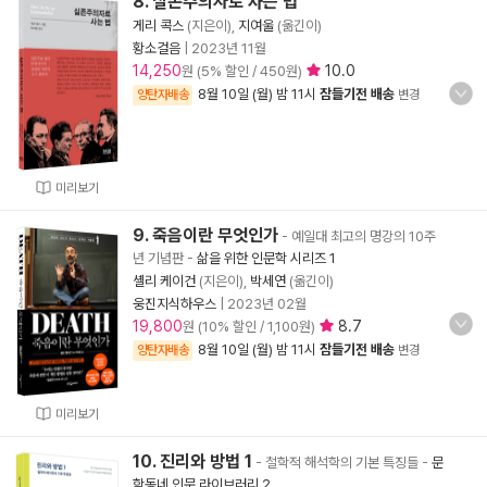
8. 실존주의자로 사는 법
게리 콕스
(지은이),
지여울
(옮긴이)
황소걸음
|
2023년 11월
14,250
10.0
원 (5% 할인 / 450원)
8월 10일 (월) 밤 11시
잠들기전 배송
양탄자배송
변경
미리보기
9. 죽음이란 무엇인가
- 예일대 최고의 명강의 10주
년 기념판
-
삶을 위한 인문학 시리즈 1
셸리 케이건
(지은이),
박세연
(옮긴이)
웅진지식하우스
|
2023년 02월
19,800
8.7
원 (10% 할인 / 1,100원)
8월 10일 (월) 밤 11시
잠들기전 배송
양탄자배송
변경
미리보기
10. 진리와 방법 1
- 철학적 해석학의 기본 특징들
-
문
학동네 인문 라이브러리 2