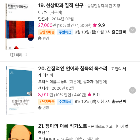
19. 현상학과 질적 연구
- 응용현상학의 한 지평
이남인
(지은이)
한길사
|
2014년 02월
27,000
9.9
원 (10% 할인 / 1,500원)
8월 10일 (월) 아침 7시
출근전 배
양탄자배송
주말특급
송
변경
미리보기
20. 간접적인 언어와 침묵의 목소리
-
고전의 세
계 리커버
모리스 메를로 퐁티
(지은이),
김화자
(옮긴이)
책세상
|
2020년 02월
8,010
8.0
원 (10% 할인 / 440원)
8월 10일 (월) 아침 7시
출근전 배
양탄자배송
주말특급
송
변경
21. 장미의 이름 작가노트
-
움베르토 에코 마니아 컬
렉션 11
움베르토 에코
(지은이),
이윤기
(옮긴이)