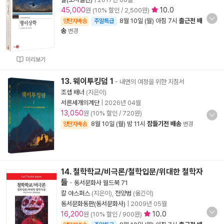
45,000
10.0
원 (10% 할인 / 2,500원)
8월 10일 (월) 아침 7시
출근전 배
양탄자배송
주말특급
송
변경
미리보기
13. 웨이투킹덤 1
- 내면의 여정을 위한 지침서
조셉 배너
(지은이)
서른세개의계단
|
2026년 04월
13,050
원 (10% 할인 / 720원)
8월 10일 (월) 밤 11시
잠들기전 배송
양탄자배송
변경
14. 철학학교/비극론/철학입문/위대한 철학자
들
-
동서문화사 월드북 71
칼 야스퍼스
(지은이),
전양범
(옮긴이)
동서문화동판(동서문화사)
|
2009년 05월
16,200
10.0
원 (10% 할인 / 900원)