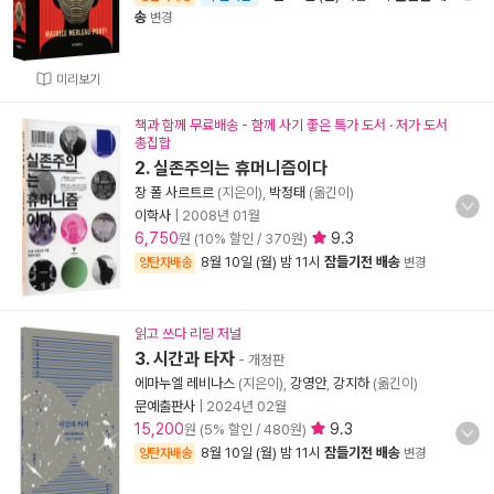
송
변경
미리보기
책과 함께 무료배송 - 함께 사기 좋은 특가 도서 · 저가 도서
총집합
2. 실존주의는 휴머니즘이다
장 폴 사르트르
(지은이),
박정태
(옮긴이)
이학사
|
2008년 01월
6,750
9.3
원 (10% 할인 / 370원)
8월 10일 (월) 밤 11시
잠들기전 배송
양탄자배송
변경
읽고 쓰다 리딩 저널
3. 시간과 타자
- 개정판
에마누엘 레비나스
(지은이),
강영안
,
강지하
(옮긴이)
문예출판사
|
2024년 02월
15,200
9.3
원 (5% 할인 / 480원)
8월 10일 (월) 밤 11시
잠들기전 배송
양탄자배송
변경