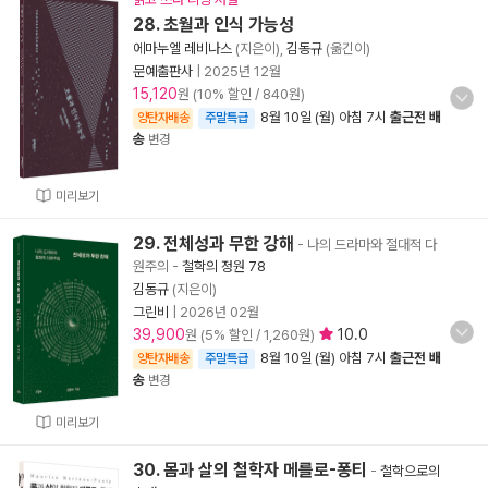
28. 초월과 인식 가능성
에마누엘 레비나스
(지은이),
김동규
(옮긴이)
문예출판사
|
2025년 12월
15,120
원 (10% 할인 / 840원)
8월 10일 (월) 아침 7시
출근전 배
양탄자배송
주말특급
송
변경
미리보기
29. 전체성과 무한 강해
- 나의 드라마와 절대적 다
원주의
-
철학의 정원 78
김동규
(지은이)
그린비
|
2026년 02월
39,900
10.0
원 (5% 할인 / 1,260원)
8월 10일 (월) 아침 7시
출근전 배
양탄자배송
주말특급
송
변경
미리보기
30. 몸과 살의 철학자 메를로-퐁티
-
철학으로의