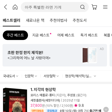
베스트셀러
새로나온 책
추천마법사
추천도서
주간 베스트
지금 베스트
어제 베스트
특가 베스트
북플
AD
초판 한정 한지 제작본!
<그리하여 어느 날 사랑이여>
국내도서
인문학
서양철학
현상학/해석학/실존철학
1. 지각의 현상학
모리스 메를로-퐁티
(지은이),
주성호
(옮긴이)
세창출판사(세창미디어)
|
2025년 11월
37,800
9.8
원 (10% 할인 / 2,100원)
8월 10일 (월) 아침 7시
출근전 배
양탄자배송
주말특급