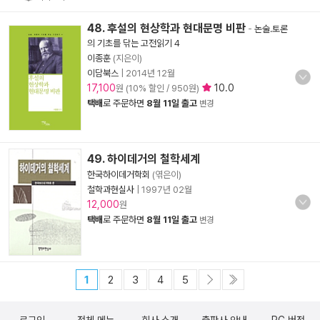
48. 후설의 현상학과 현대문명 비판
-
논술.토론
의 기초를 닦는 고전읽기 4
이종훈
(지은이)
이담북스
|
2014년 12월
17,100
10.0
원 (10% 할인 / 950원)
택배
로 주문하면
8월 11일 출고
변경
49. 하이데거의 철학세계
한국하이데거학회
(엮은이)
철학과현실사
|
1997년 02월
12,000
원
택배
로 주문하면
8월 11일 출고
변경
1
2
3
4
5