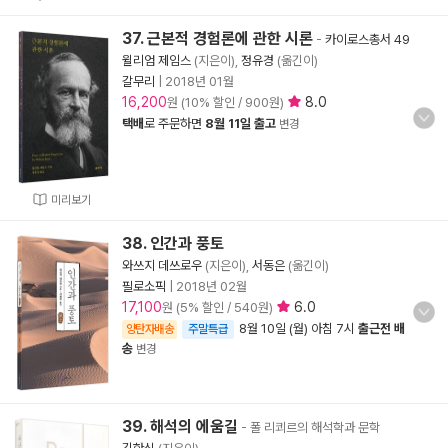
37. 근본적 경험론에 관한 시론
-
카이로스총서 49
윌리엄 제임스
(지은이),
정유경
(옮긴이)
갈무리
|
2018년 01월
16,200
8.0
원 (10% 할인 / 900원)
택배
로 주문하면
8월 11일 출고
변경
미리보기
38. 인간과 풍토
와쓰지 데쓰로우
(지은이),
서동은
(옮긴이)
필로소픽
|
2018년 02월
17,100
6.0
원 (5% 할인 / 540원)
8월 10일 (월) 아침 7시
출근전 배
양탄자배송
주말특급
송
변경
39. 해석의 에움길
- 폴 리쾨르의 해석학과 문학