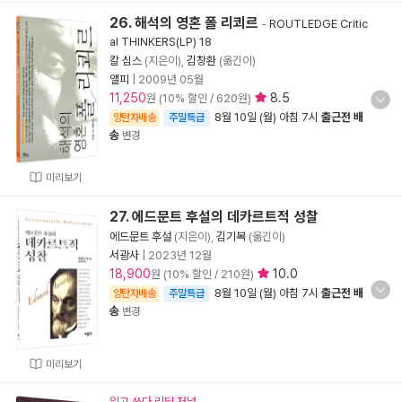
26. 해석의 영혼 폴 리쾨르
-
ROUTLEDGE Critic
al THINKERS(LP) 18
칼 심스
(지은이),
김창환
(옮긴이)
앨피
|
2009년 05월
11,250
8.5
원 (10% 할인 / 620원)
8월 10일 (월) 아침 7시
출근전 배
양탄자배송
주말특급
송
변경
미리보기
27. 에드문트 후설의 데카르트적 성찰
에드문트 후설
(지은이),
김기복
(옮긴이)
서광사
|
2023년 12월
18,900
10.0
원 (10% 할인 / 210원)
8월 10일 (월) 아침 7시
출근전 배
양탄자배송
주말특급
송
변경
미리보기
읽고 쓰다 리딩 저널