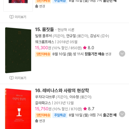
8월 10일 (월) 아침 7시
출근전 배
양탄자배송
주말특급
송
변경
미리보기
15. 몸짓들
- 현상학 시론
빌렘 플루서
(지은이),
안규철
(옮긴이),
김남시
(감수)
워크룸프레스
|
2018년 05월
15,300
8.0
원 (10% 할인 / 850원)
8월 10일 (월) 밤 11시
잠들기전 배송
양탄자배송
변경
미리보기
16. 레비나스와 사랑의 현상학
우치다 다쓰루
(지은이),
이수정
(옮긴이)
갈라파고스
|
2013년 12월
15,750
8.7
원 (10% 할인 / 870원)
8월 10일 (월) 아침 7시
출근전 배
양탄자배송
주말특급
송
변경