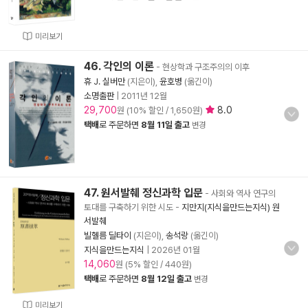
미리보기
46. 각인의 이론
- 현상학과 구조주의의 이후
휴 J. 실버만
(지은이),
윤호병
(옮긴이)
소명출판
|
2011년 12월
29,700
8.0
원 (10% 할인 / 1,650원)
택배
로 주문하면
8월 11일 출고
변경
47. 원서발췌 정신과학 입문
- 사회와 역사 연구의
토대를 구축하기 위한 시도
-
지만지(지식을만드는지식) 원
서발췌
빌헬름 딜타이
(지은이),
송석랑
(옮긴이)
지식을만드는지식
|
2026년 01월
14,060
원 (5% 할인 / 440원)
택배
로 주문하면
8월 12일 출고
변경
미리보기