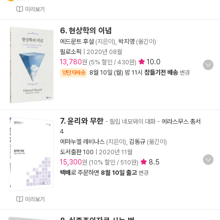
미리보기
6. 현상학의 이념
에드문트 후설
(지은이),
박지영
(옮긴이)
필로소픽
|
2020년 08월
13,780
10.0
원 (5% 할인 / 430원)
8월 10일 (월) 밤 11시
잠들기전 배송
양탄자배송
변경
7. 윤리와 무한
- 필립 네모와의 대화
-
에라스무스 총서
4
에마누엘 레비나스
(지은이),
김동규
(옮긴이)
도서출판 100
|
2020년 11월
15,300
8.5
원 (10% 할인 / 510원)
택배
로 주문하면
8월 10일 출고
변경
미리보기