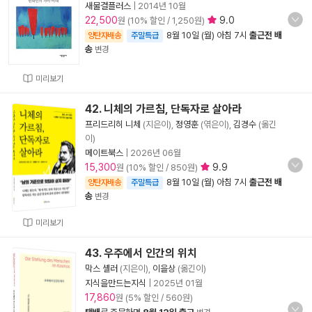
새물결플러스
|
2014년 10월
22,500
9.0
원 (10% 할인 / 1,250원)
8월 10일 (월) 아침 7시
출근전 배
양탄자배송
주말특급
송
변경
미리보기
42. 니체의 가르침, 단독자로 살아라
프리드리히 니체
(지은이),
정영훈
(엮은이),
김경수
(옮긴
이)
메이트북스
|
2026년 06월
15,300
9.9
원 (10% 할인 / 850원)
8월 10일 (월) 아침 7시
출근전 배
양탄자배송
주말특급
송
변경
미리보기
43. 우주에서 인간의 위치
막스 셸러
(지은이),
이을상
(옮긴이)
지식을만드는지식
|
2025년 01월
17,860
원 (5% 할인 / 560원)