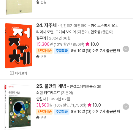
송
변경
24. 저주체
- 인간되기에 관하여
-
카이로스총서 104
티머시 모턴
,
도미닉 보이어
(지은이),
안호성
(옮긴이)
갈무리
|
2024년 06월
15,300
10.0
원 (10% 할인 / 850원)
8월 10일 (월) 아침 7시
출근전 배
양탄자배송
주말특급
송
변경
미리보기
25. 불안의 개념
-
한길그레이트북스 35
쇠렌 키르케고르
(지은이)
한길사
|
1999년 07월
31,500
10.0
원 (10% 할인 / 1,750원)
8월 10일 (월) 아침 7시
출근전 배
양탄자배송
주말특급
송
변경