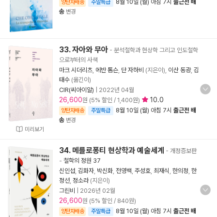
8월 10일 (월) 아침 7시
출근전 배
양탄자배송
주말특급
송
변경
33. 자아와 무아
- 분석철학과 현상학 그리고 인도철학
으로부터의 사색
마크 시더리츠
,
에반 톰슨
,
단 자하비
(지은이),
이산 동광
,
김
태수
(옮긴이)
CIR(씨아이알)
|
2022년 04월
26,600
10.0
원 (5% 할인 / 1,400원)
8월 10일 (월) 아침 7시
출근전 배
양탄자배송
주말특급
송
변경
미리보기
34. 메를로퐁티 현상학과 예술세계
- 개정증보판
-
철학의 정원 37
신인섭
,
김화자
,
박신화
,
전영백
,
주성호
,
최재식
,
한의정
,
한
정선
,
정소라
(지은이)
그린비
|
2026년 02월
26,600
원 (5% 할인 / 840원)
8월 10일 (월) 아침 7시
출근전 배
양탄자배송
주말특급