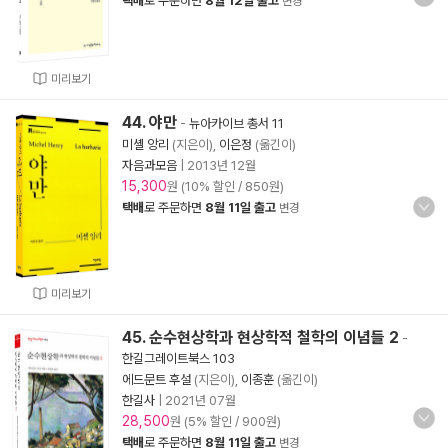
택배
로 주문하면
8월 12일 출고
변경
미리보기
44. 야만
-
뉴아카이브 총서 11
미셸 앙리
(지은이),
이은정
(옮긴이)
자음과모음
|
2013년 12월
15,300
원 (10% 할인 / 850원)
택배
로 주문하면
8월 11일 출고
변경
미리보기
45. 순수현상학과 현상학적 철학의 이념들 2
-
한길그레이트북스 103
에드문트 후설
(지은이),
이종훈
(옮긴이)
한길사
|
2021년 07월
28,500
원 (5% 할인 / 900원)
택배
로 주문하면
8월 11일 출고
변경