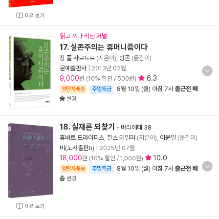
미리보기
읽고 쓰다 리딩 저널
17. 실존주의는 휴머니즘이다
장 폴 사르트르
(지은이),
방곤
(옮긴이)
문예출판사
|
2013년 02월
9,000
6.3
원 (10% 할인 / 500원)
8월 10일 (월) 아침 7시
출근전 배
양탄자배송
주말특급
송
변경
18. 실재론 되찾기
-
바리에테 38
휴버트 드라이퍼스
,
찰스 테일러
(지은이),
이윤일
(옮긴이)
비(도서출판b)
|
2025년 07월
18,000
10.0
원 (10% 할인 / 1,000원)
8월 10일 (월) 아침 7시
출근전 배
양탄자배송
주말특급
송
변경
미리보기