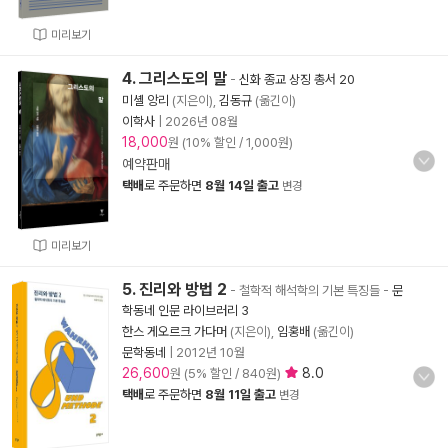
미리보기
4. 그리스도의 말
-
신화 종교 상징 총서 20
미셸 앙리
(지은이),
김동규
(옮긴이)
이학사
|
2026년 08월
18,000
원 (10% 할인 / 1,000원)
예약판매
택배
로 주문하면
8월 14일 출고
변경
미리보기
5. 진리와 방법 2
- 철학적 해석학의 기본 특징들
-
문
학동네 인문 라이브러리 3
한스 게오르크 가다머
(지은이),
임홍배
(옮긴이)
문학동네
|
2012년 10월
26,600
8.0
원 (5% 할인 / 840원)
택배
로 주문하면
8월 11일 출고
변경