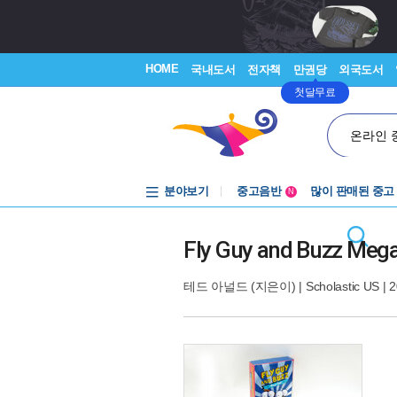
HOME
국내도서
전자책
만권당
외국도서
첫달무료
온라인 
분야보기
중고음반
많이 판매된 중고
N
1천원부터
중고음반
Fly Guy and Buzz 
테드 아널드
(지은이) |
Scholastic US
| 