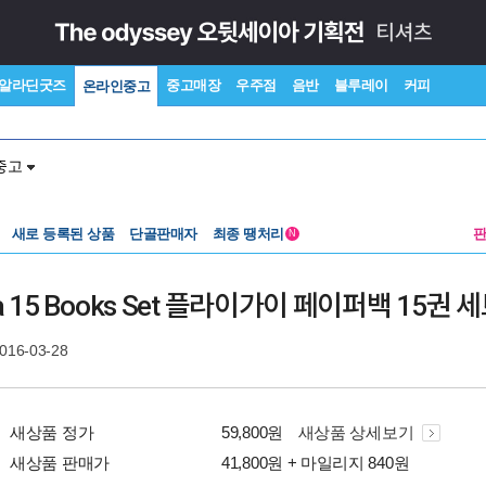
알라딘굿즈
중고매장
우주점
음반
블루레이
커피
온라인중고
중고
새로 등록된 상품
단골판매자
최종 땡처리
N
Mega 15 Books Set 플라이가이 페이퍼백 15권 
2016-03-28
새상품 정가
59,800원
새상품 상세보기
새상품 판매가
41,800원 + 마일리지 840원