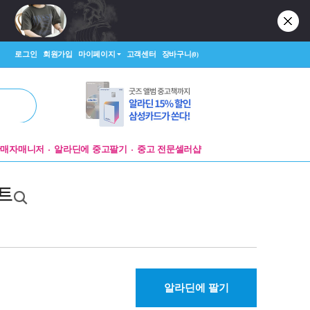
로그인
회원가입
마이페이지
고객센터
장바구니
(0)
판매자매니저
알라딘에 중고팔기
중고 전문셀러샵
세트
알라딘에 팔기