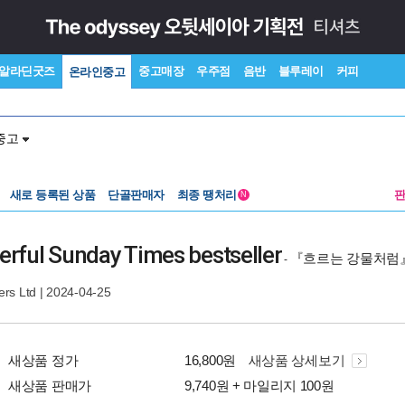
알라딘굿즈
중고매장
우주점
음반
블루레이
커피
온라인중고
중고
새로 등록된 상품
단골판매자
최종 땡처리
N
werful Sunday Times bestseller
『흐르는 강물처럼
-
ers Ltd
| 2024-04-25
새상품 정가
16,800원
새상품 상세보기
새상품 판매가
9,740원 + 마일리지 100원