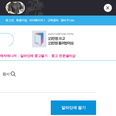
로그인
회원가입
마이페이지
고객센터
장바구니
(0)
판매자매니저
알라딘에 중고팔기
중고 전문셀러샵
』원서
알라딘에 팔기