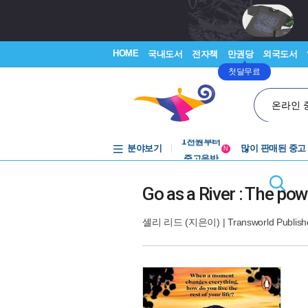
HOME
국내도서
전자책
만권당
외국도서
첫달무료
온라인 
분야보기
중고음반
많이 판매된 중고
N
1천원부터
중고음반
Go as a River : The po
셸리 리드
(지은이) |
Transworld Publish