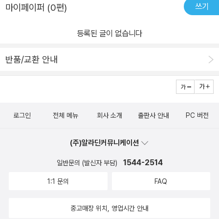
쓰기
마이페이퍼 (0편)
《연암집》에 편재되었다는 점은 이제 어느 정도 학계에서 기정사실로
받아들여지고 있다. 하지만 거기까지다. 《종북소선》을 엮은 주체가
등록된 글이 없습니다
누구인가, 이 지점에서 기존 학계의 주장과 박희병 교수의 주장은 확
연히 다르다. 박지원이 《종북소선》을 스스로 찬집했고, 그 문집에 이
반품/교환 안내
덕무가 서문을 썼다는 주장이 기존 학계의 중론이다. 그리고 박희병
교수는 이렇게 주장한다. 《종북소선》은 이덕무의 비평집이다. 즉, 이
덕무가 박지원의 빼어난 글 10편을 뽑아 매 작품마다 평을 단 다음 스
스로 서문을 써서 역은 이덕무의 책이다. 조선 시대 최고의 비평가 선
로그인
전체 메뉴
회사 소개
출판사 안내
PC 버전
귤당 이덕무, 최고의 비평서 《종북소선》 이덕무는 조선 시대 최고의
산문비평가였다. 이덕무를 한마디로 평가하면 ‘독서인’(讀書人)이
(주)알라딘커뮤니케이션
라는 말이 가장 합당할 것이다. 주위 지인들에게 ‘책밖에 모르는 바
1544-2514
일반문의 (발신자 부담)
보’[看書癡]라는 놀림을 받던, 박지원과 교유한 문인 정도로만 알려
진 이덕무에게, 비평가라는 타이틀은 왠지 낯설다. 하지만, 조선 후기
1:1 문의
FAQ
에 미학적 깊이와 통찰력, 정신적 높이에서 그를 능가하는 사람은 아
무도 없었다. 그러니 이덕무의 가장 이덕무다운 점은 다름 아닌 바로
중고매장 위치, 영업시간 안내
이 비평가로서의 면모에서 찾아져야 할 것이다. 그리고 이덕무의 비