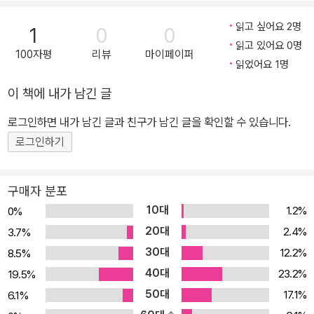
선》은 지금껏 박지원의 자찬(自撰) 산문집으로 잘못 알려져 왔다. 하
읽고 싶어요 2명
1
0
0
지만 서울대 박희병 교수는 그와는 다른 주장을 제기한다. 박 교수의
읽고 있어요 0명
100자평
리뷰
마이페이퍼
연구 결과, 《종북소선》은 이덕무가 직접 박지원의 글 중에서 기문을
읽었어요 1명
가려 뽑고 비평을 붙여 엮어낸 자찬 비평서라는 것이다. 이 책이 이덕
이 책에 내가 남긴 글
무의 자찬 비평서라는 근거는 역자 박희병 교수의 역저『연암과 선귤
당의 대화』에 자세히 밝혀져 있다. 《종북소선》은 학계에 그리 널리
로그인하면 내가 남긴 글과 친구가 남긴 글을 확인할 수 있습니다.
알려져 있는 책이 아니며, 본격적인 연구도 이루어져 있지 않다. 하지
로그인하기
만 이 책은 한국 비평사와 정신사에서 대단히 주목해야 할 문제적 저
작이다. 또한 문인 이덕무의 조선 시대 최고의 산문비평가로서의 면
구매자 분포
모를 보여주는 귀중한 저작이다. 이에 돌베개는 이덕무의 평선서(評
10대
1.2%
0%
選書) 《종북소선》의 국역본 『종북소선』(부록으로 영인본 첨부)을
20대
2.4%
3.7%
출간하고, 이 책에 대한 연구서인 『연암과 선귤당의 대화』를 동시에
30대
12.2%
8.5%
출간함으로써, 이덕무의 비평가로서의 면모를 보여줌과 동시에 그의
40대
미학적 깊이와 통찰력, 고도의 정신적 사유를 조망하고자 한다. 또한
23.2%
19.5%
중세시대 비평의 미학과 근대비평에서는 결코 볼 수 없는 작가와 비
50대
17.1%
6.1%
평가 간의 고도의 정신적 대화를 독자들에게 선보이고자 한다. 이덕