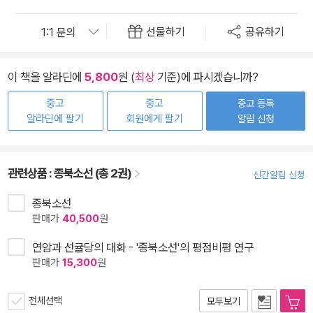
선물하기
공유하기
이 책을 알라딘에
5,800
원 (
최상
기준)에 파시겠습니까?
중고
중고
중고 등록
알라딘에 팔기
회원에게 팔기
알림 신청
관련상품 :
종북소선 (총 2권)
신간알림 신청
종북소선
판매가
40,500
원
연암과 선귤당의 대화 - '종북소선'의 평점비평 연구
판매가
15,300
원
전체선택
모두보기