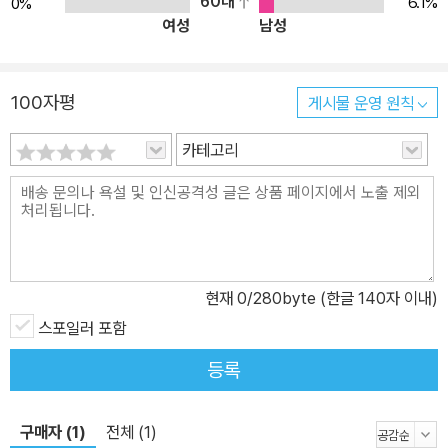
60대
6.1%
0%
여성
남성
무의 비평서 《종북소선》 《종북소선》은 선귤당(蟬橘堂) 이덕무(李
德懋, 1741∼1793)가 연암(燕巖) 박지원(朴趾源, 1737∼180
5)의 글 10편을 뽑아 평점(評點)을 붙인 필사본 책이다. ‘평점’은 평
100자평
게시물 운영 원칙
어(評語)와 권점(圈點)을 말한다. ‘평어’는 논평한 말이고, ‘권점’은
원권(圓圈)과 방점(旁點)을 말한다. ‘원권’은 글 옆에 친 동그라미,
카테고리
방점은 글 옆에 찍은 점을 말한다. 《종북소선》은 대전의 박지원 후손
가에 소장되어 있던 책인데, 1987년에 처음 학계에 공개되었다(현재
는 원자료의 촬영본만이 남아 있고, 원자료는 그 종적이 묘연하다).
‘종북소선’(鐘北小選)이란 책 이름에서 ‘종북’은 종각(鐘閣)의 북
쪽이라는 뜻이다. 당시 이덕무는 지금의 탑골공원 일대인 대사동(大
현재
0
/280byte (한글 140자 이내)
寺洞)에 집이 있었으며, ‘종북’은 그의 거주지를 가리킨다. ‘소선’은
스포일러 포함
작은 선집이라는 뜻이다. 요컨대, ‘종북소선’이라는 책명은 ‘이덕무가
엮은 작은 선집’을 의미한다. 이 책의 글씨는 모두 이덕무의 친필이다
등록
(국립민속박물관에 소장되어 있는 이덕무의 친필본 《영처고》와 비교
해 보면 그 사실을 알 수 있다). 이덕무는 박지원의 작품 10편을 뽑고
구매자 (1)
전체 (1)
이를 필사한 뒤, 거기에 권점을 붙이고, 구두점을 찍고, 여러 가지 형