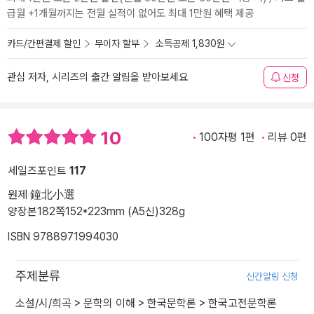
급월 +1개월까지는 전월 실적이 없어도 최대 1만원 혜택 제공
카드/간편결제 할인
무이자 할부
소득공제 1,830원
관심 저자, 시리즈의 출간 알림을 받아보세요
신청
10
100자평 1편
리뷰 0편
세일즈포인트
117
원제 鐘北小選
양장본
182쪽
152*223mm (A5신)
328g
ISBN 9788971994030
주제분류
신간알림 신청
소설/시/희곡
>
문학의 이해
>
한국문학론
>
한국고전문학론