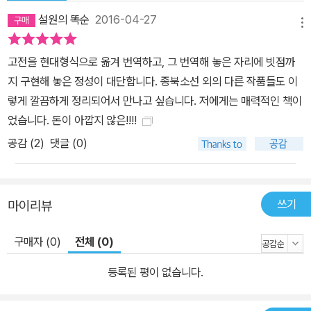
식의 평어를 붙였다. 글자의 한 필획 한 필획은 물론이려니와, 권점 하
설원의 똑순
2016-04-27
메뉴
나, 구두점 하나에도 심혈을 기울인 흔적이 역력하다. 그리고 전체 서
문을 썼다. 이 책에 쏟은 이덕무의 정성을 짐작할 수 있다. 《종북소
고전을 현대형식으로 옮겨 번역하고, 그 번역해 놓은 자리에 빗점까
선》에 대한 논란: 《종북소선》은 누가 만든 책인가? 《종북소선》은 이
지 구현해 놓은 정성이 대단합니다. 종북소선 외의 다른 작품들도 이
덕무의 서문 1편과 박지원의 글 10편으로 구성된 책이다. 지금까지
렇게 깔끔하게 정리되어서 만나고 싶습니다. 저에게는 매력적인 책이
이 책은 박지원의 자찬(自撰) 산문집으로 오해되고 있으며, 심지어
었습니다. 돈이 아깝지 않은!!!!
이 책의 서문까지도 박지원의 작품으로 오해되고 있는 실정이다. 서
공감 (
2
)
댓글 (0)
문의 말미에 “청장만제”(靑莊漫題)라고 적혀 있는데도, 학계에서는
오히려 청장(靑莊)이라는 호가 박지원이 쓰던 호이고, 이덕무가 이
후에 쓰기 시작했다는 주장을 내기도 했다. 이러한 오해는 박지원의
쓰기
마이리뷰
아들 박종채(朴宗采, 1780∼1835)에서 비롯되었다. 그는 아버지
박지원의 문집을 편찬할 때, 이덕무가 지은 서문을 「‘종북소선’ 자서」
구매자 (0)
전체 (0)
라는 이름으로 《연암집》에 싣는 한편, 《연암집》 권14와 권15에 《종
북소선》을 배치하였다. 그렇다면 《종북소선》은 누가 만든 책인가?
등록된 평이 없습니다.
정확하게 말하면, 누가 엮은 책인가? 《종북소선》의 서문이 박지원의
글이 아닌 선귤당 이덕무의 글이며, 박지원의 아들 박종채의 실수로