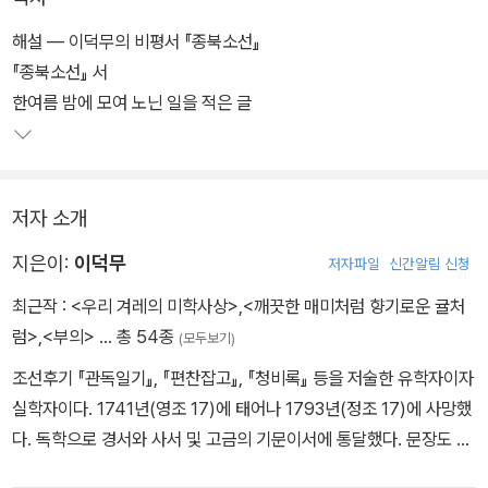
<종북소선>은 학계에 그리 널리 알려져 있는 책이 아니며, 본격적인
해설 ― 이덕무의 비평서 『종북소선』
연구도 이루어져 있지 않다. 하지만 이 책은 한국 비평사와 정신사에
『종북소선』 서
서 대단히 주목해야 할 문제적 저작이다. 또한 문인 이덕무의 조선 시
한여름 밤에 모여 노닌 일을 적은 글
대 최고의 산문비평가로서의 면모를 보여주는 귀중한 저작이다.
저자 소개
지은이:
이덕무
저자파일
신간알림 신청
최근작 :
<우리 겨레의 미학사상>
,
<깨끗한 매미처럼 향기로운 귤처
럼>
,
<부의>
… 총 54종
(모두보기)
조선후기 『관독일기』, 『편찬잡고』, 『청비록』 등을 저술한 유학자이자
실학자이다. 1741년(영조 17)에 태어나 1793년(정조 17)에 사망했
다. 독학으로 경서와 사서 및 고금의 기문이서에 통달했다. 문장도 뛰
어나 명성이 중국에까지 알려질 정도였다. 북학파 실학자들과 깊이