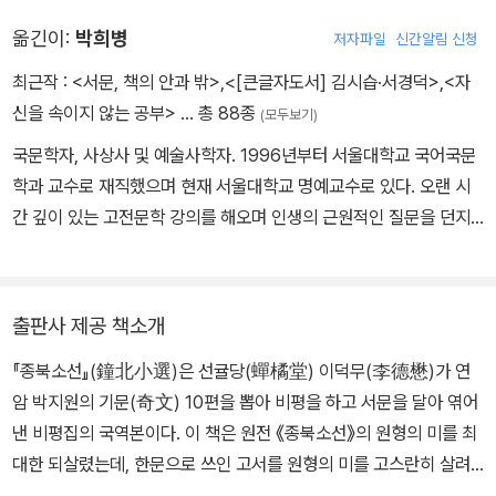
교유했고 중국 고증학 대가들의 저서에 심취해 서장관으로 연경에 가
옮긴이:
박희병
저자파일
신간알림 신청
서 청의 문물에 대해 자세히 기록해오고 고증학 관련 책들도 들여왔
다. 서자여서 크게 중용되지 못했으나 규장각 검서관으로서 많은 서
최근작 :
<서문, 책의 안과 밖>
,
<[큰글자도서] 김시습·서경덕>
,
<자
적의 정리와 교감에 종사했다. 글씨와 그림에도 뛰어났다.
신을 속이지 않는 공부>
… 총 88종
(모두보기)
국문학자, 사상사 및 예술사학자. 1996년부터 서울대학교 국어국문
학과 교수로 재직했으며 현재 서울대학교 명예교수로 있다. 오랜 시
간 깊이 있는 고전문학 강의를 해오며 인생의 근원적인 질문을 던지
는 학생들에게 지침이 되어주었다. 주요 저서로 『통합인문학을 위하
여』 『한국고전소설 연구의 방법적 지평』 『능호관 이인상 서화평석』
『범애와 평등』 『나는 골목길 부처다』 『연암과 선귤당의 대화』 『저항
출판사 제공 책소개
과 아만』 『유교와 한국 문학의 장르』 『연암을 읽는다』 『한국의 생태
『종북소선』(鐘北小選)은 선귤당(蟬橘堂) 이덕무(李德懋)가 연
사상』 『엄마의 마지막 말들』 등이 있으며 다수의 편역서 및 논문을 냈
암 박지원의 기문(奇文) 10편을 뽑아 비평을 하고 서문을 달아 엮어
다.
낸 비평집의 국역본이다. 이 책은 원전 《종북소선》의 원형의 미를 최
대한 되살렸는데, 한문으로 쓰인 고서를 원형의 미를 고스란히 살려
내어 번역한 사례는 국내에서 최초의 시도라고 할 수 있다. 《종북소