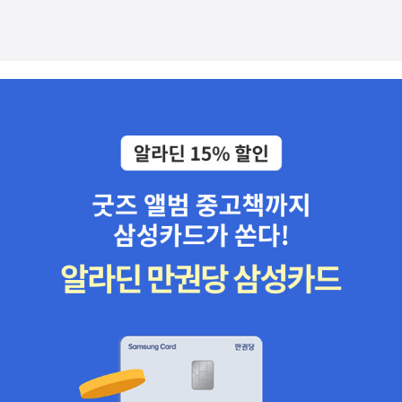
평가로서의 면모를 가장 잘 보여주는 자료가 바로 이 《종북소선》이
다. 《종북소선》에는 이덕무의 서문이 붙어 있다. 서문을 쓴 연월은 1
771년 10월이다. 《종북소선》이 엮어진 건 이 무렵이라고 생각된다.
이덕무의 나이 31세, 박지원은 당시 35세였다. 이덕무는 이십대 이래
평점비평(評點批評) 행위에 심취했는데, 《종북소선》을 엮은 삼십
대 초반에는 그 비평적 기량이 가히 절정에 도달해 있었다고 여겨진
다. 이덕무가 당대에 비평가로서 높은 명성을 얻었음은 여러 기록을
통해 확인된다. 예를 들면 다음과 같다. 한 시대의 명사(名士)가 모두
그(이덕무)의 문장을 중히 여겨, 즐겨 함께 노닐었고, 그의 비평을 얻
는 것을 금이나 옥보다 귀하게 여겼다. 위 글은 성대중이 쓴 「이무관
애사」에 나오는 말이다. 사람들이 시문(詩文)을 지으면 가지고 와 질
문하고, 비평을 해 줄 것을 청했는데, 선군(이덕무)께서는 순순히 그
에 응하셨다. 평점을 받은 이들은 대개 그것을 잘 간직하였다. 위 글은
이덕무의 아들 이광규가 편찬한 「선고부군유사」에 나오는 말이다. 이
덕무가 박지원의 《열하일기》에도 평점을 붙였다는 기록이 있다. 이덕
무의 평점비평의 면모를 보여주는 자료는 《종북소선》 외에도 몇 가지