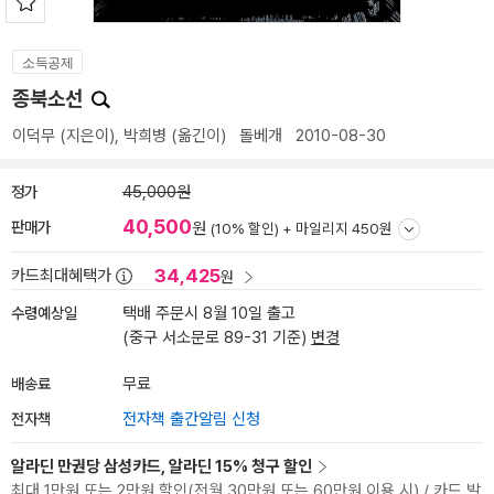
소득공제
종북소선
이덕무
(지은이),
박희병
(옮긴이)
돌베개
2010-08-30
정가
45,000원
40,500
판매가
원
(10% 할인) +
마일리지 450원
34,425
카드최대혜택가
원
수령예상일
택배 주문시 8월 10일 출고
(중구 서소문로 89-31 기준)
변경
배송료
무료
전자책
전자책 출간알림 신청
알라딘 만권당 삼성카드, 알라딘 15% 청구 할인
최대 1만원 또는 2만원 할인(전월 30만원 또는 60만원 이용 시) / 카드 발