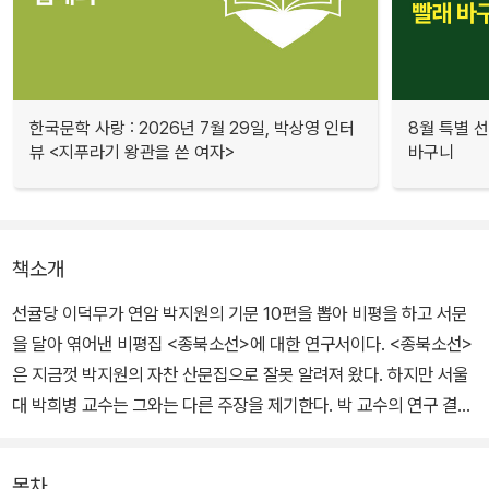
한국문학 사랑 : 2026년 7월 29일, 박상영 인터
8월 특별 선
뷰 <지푸라기 왕관을 쓴 여자>
바구니
책소개
선귤당 이덕무가 연암 박지원의 기문 10편을 뽑아 비평을 하고 서문
을 달아 엮어낸 비평집 <종북소선>에 대한 연구서이다. <종북소선>
은 지금껏 박지원의 자찬 산문집으로 잘못 알려져 왔다. 하지만 서울
대 박희병 교수는 그와는 다른 주장을 제기한다. 박 교수의 연구 결과,
<종북소선>은 이덕무가 직접 박지원의 글 중에서 기문을 가려 뽑고
비평을 붙여 엮어낸 자찬 비평서라는 것이다.
목차