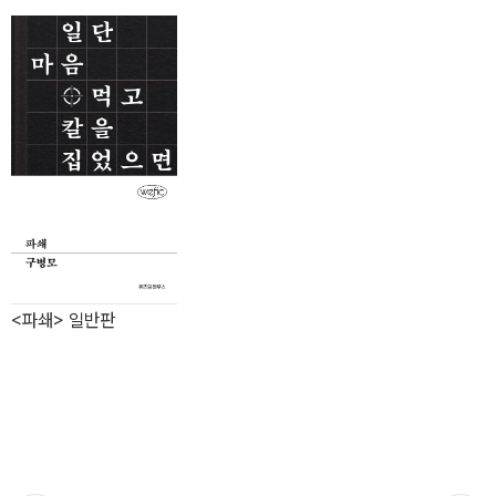
<파쇄> 일반판