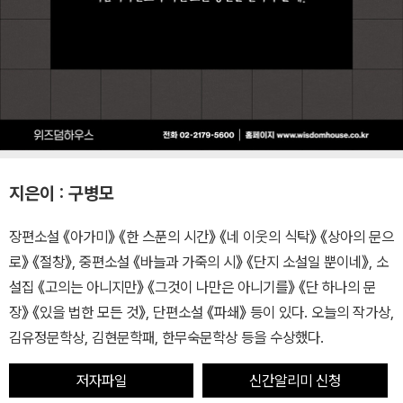
지은이 : 구병모
장편소설 《아가미》 《한 스푼의 시간》 《네 이웃의 식탁》 《상아의 문으
로》 《절창》, 중편소설 《바늘과 가죽의 시》 《단지 소설일 뿐이네》, 소
설집 《고의는 아니지만》 《그것이 나만은 아니기를》 《단 하나의 문
장》 《있을 법한 모든 것》, 단편소설 《파쇄》 등이 있다. 오늘의 작가상,
김유정문학상, 김현문학패, 한무숙문학상 등을 수상했다.
저자파일
신간알리미 신청