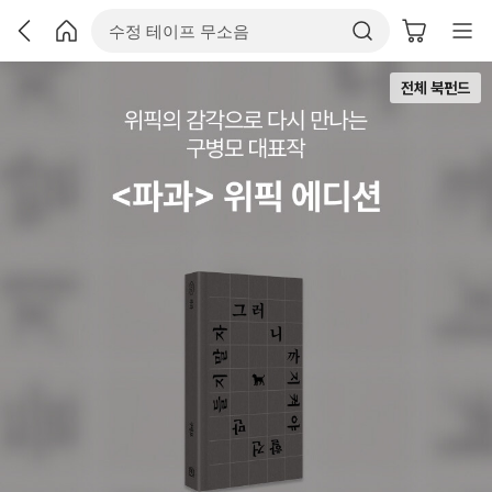
전체 북펀드