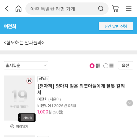
여전희
신간 알림 신청
<혐오하는 알파들과>
옵션
표지 보기
표지 안보기
ePub
[전자책] 양아치 같은 의붓아들에게 잘못 걸려
서
여전희
(지은이)
비단잉어
|
2026년 05월
1,000
원 (50원)
미리읽기