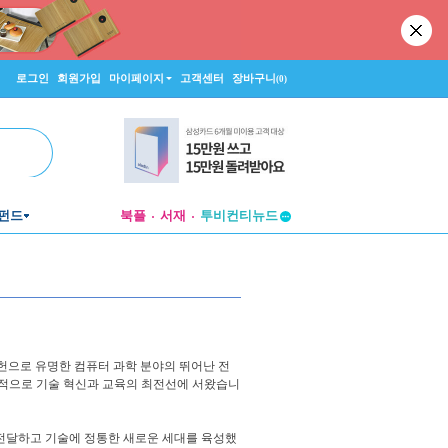
로그인
회원가입
마이페이지
고객센터
장바구니
(0)
펀드
북플
서재
투비컨티뉴드
창작플랫폼
투비컨티뉴드
헌으로 유명한 컴퓨터 과학 분야의 뛰어난 전
속적으로 기술 혁신과 교육의 최전선에 서왔습니
전달하고 기술에 정통한 새로운 세대를 육성했