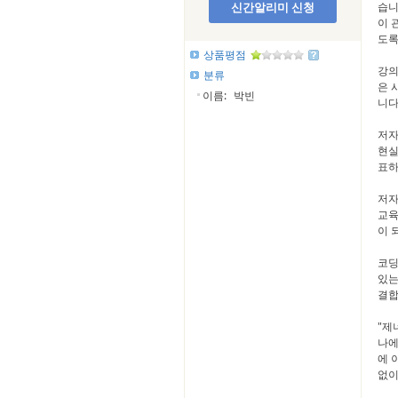
신간알리미 신청
습니
이 
도록
상품평점
강의
분류
은 
이름:
박빈
니다
저자
현실
표하
저자
교육
이 
코딩
있는
결합
"제
나에
에 
없이