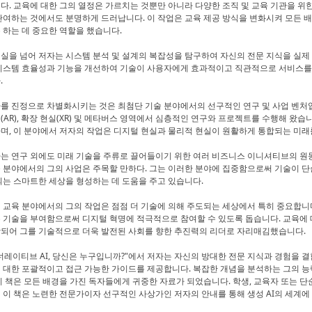
다. 교육에 대한 그의 열정은 가르치는 것뿐만 아니라 다양한 조직 및 교육 기관을 위한 
관여하는 것에서도 분명하게 드러납니다. 이 작업은 교육 제공 방식을 변화시켜 모든 배
 하는 데 중요한 역할을 했습니다.
실을 넘어 저자는 시스템 분석 및 설계의 복잡성을 탐구하여 자신의 전문 지식을 실제
시스템 효율성과 기능을 개선하여 기술이 사용자에게 효과적이고 직관적으로 서비스를
.
를 진정으로 차별화시키는 것은 최첨단 기술 분야에서의 선구적인 연구 및 사업 벤처입니다
(AR), 확장 현실(XR) 및 메타버스 영역에서 심층적인 연구와 프로젝트를 수행해 왔습
며, 이 분야에서 저자의 작업은 디지털 현실과 물리적 현실이 원활하게 통합되는 미래를
는 연구 외에도 미래 기술을 주류로 끌어들이기 위한 여러 비즈니스 이니셔티브의 원동
 분야에서의 그의 사업은 주목할 만하다. 그는 이러한 분야에 집중함으로써 기술이 단
되는 스마트한 세상을 형성하는 데 도움을 주고 있습니다.
 교육 분야에서의 그의 작업은 점점 더 기술에 의해 주도되는 세상에서 특히 중요합니
 기술을 부여함으로써 디지털 혁명에 적극적으로 참여할 수 있도록 돕습니다. 교육에
되어 그를 기술적으로 더욱 발전된 사회를 향한 추진력의 리더로 자리매김했습니다.
너레이티브 AI, 당신은 누구입니까?"에서 저자는 자신의 방대한 전문 지식과 경험을 결
 대한 포괄적이고 접근 가능한 가이드를 제공합니다. 복잡한 개념을 분석하는 그의 능력
이 책은 모든 배경을 가진 독자들에게 귀중한 자료가 되었습니다. 학생, 교육자 또는 
 이 책은 노련한 전문가이자 선구적인 사상가인 저자의 안내를 통해 생성 AI의 세계에