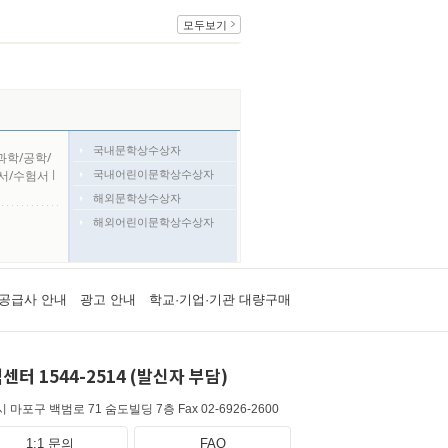
모두보기
국내문학상수상자
과학/공학/
국내어린이문학상수상자
서/수험서
l
해외문학상수상자
해외어린이문학상수상자
공급사 안내
광고 안내
학교·기업·기관 대량구매
센터 1544-2514 (발신자 부담)
 마포구 백범로 71 숨도빌딩 7층
Fax 02-6926-2600
1:1 문의
FAQ