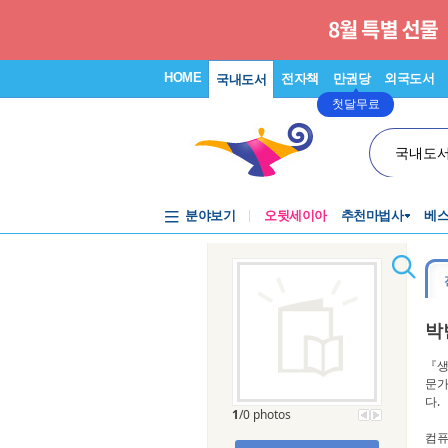
HOME
전자책
만권당
외국도서
국내도서
첫달무료
국내도
분야보기
오뒷세이아
추천마법사
베
박
『생
문가
다.
1
/0 photos
컴퓨