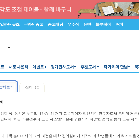
알라딘굿즈
온라인중고
중고매장
우주점
음반
블루레이
커피
서
스트
새로나온책
이벤트
정가인하도서
추천도서
작가와의 만남
북
전체보기
전체작품
빈
성형 AI, 당신은 누구입니까?』의 저자 교육자이자 혁신적인 연구자로서 광범위한 공
입니다. 학문적 환경부터 고급 시스템의 실제 구현까지 다양한 경력을 통해 그는 지
터 과학 분야에서의 그의 여정은 대학 강의실에서 시작되어 학생들에게 기초 지식을 