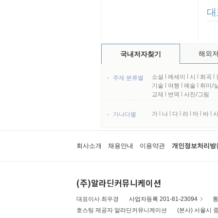
대
해외
국내저자찾기
소설
l
에세이
l
시
l
희곡
l
주제 분류별
기술
l
여행
l
예술
l
취미/
교재
l
번역
l
사진/그림
가
l
나
l
다
l
라
l
마
l
바
l
가나다별
회사소개
채용안내
이용약관
개인정보처리방
(주)알라딘커뮤니케이션
대표이사 최우경
사업자등록 201-81-23094
통
호스팅 제공자 알라딘커뮤니케이션
(본사) 서울시 중