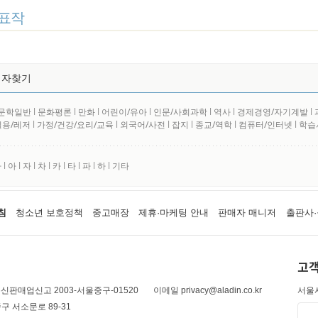
표작
저자찾기
문학일반
l
문화평론
l
만화
l
어린이/유아
l
인문/사회과학
l
역사
l
경제경영/자기계발
l
실용/레저
l
가정/건강/요리/교육
l
외국어/사전
l
잡지
l
종교/역학
l
컴퓨터/인터넷
l
학습
사
l
아
l
자
l
차
l
카
l
타
l
파
l
하
l
기타
침
청소년 보호정책
중고매장
제휴·마케팅 안내
판매자 매니저
출판사·
고객
신판매업신고 2003-서울중구-01520
이메일 privacy@aladin.co.kr
서울시
구 서소문로 89-31