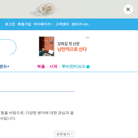
로그인
회원가입
마이페이지
고객센터
장바구니
(0)
펀드
북플
서재
투비컨티뉴드
창작플랫폼
투비컨티뉴드
경험을 바탕으로, 다양한 분야에 대한 관심과 열
저서입니다.
모두보기