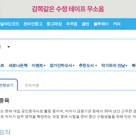
알라딘굿즈
온라인중고
중고매장
우주점
음반
블루레이
커피
서
스트
새로나온책
이벤트
정가인하도서
추천도서
작가와의 만남
북
전체보기
전체작품
종육
는 현재 개업 공인중개사로 활동 중이며, 저자가 금융기관 등에서 30여 년간 근무한 
로 저자가 업무 영역을 확장하는 과정 중에 시험을 준비 중인 수험생들을 위해 만든 
표작