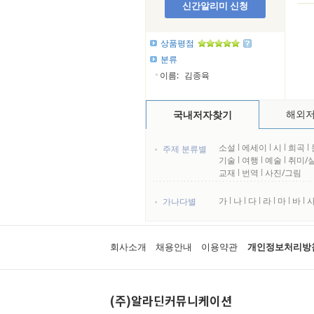
신간알리미 신청
상품평점
분류
이름:
김종육
해외
국내저자찾기
소설
l
에세이
l
시
l
희곡
l
주제 분류별
기술
l
여행
l
예술
l
취미/
교재
l
번역
l
사진/그림
가
l
나
l
다
l
라
l
마
l
바
l
가나다별
회사소개
채용안내
이용약관
개인정보처리방
(주)알라딘커뮤니케이션