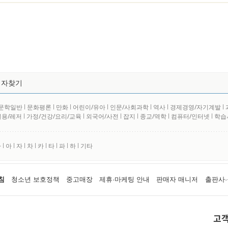
저자찾기
문학일반
l
문화평론
l
만화
l
어린이/유아
l
인문/사회과학
l
역사
l
경제경영/자기계발
l
실용/레저
l
가정/건강/요리/교육
l
외국어/사전
l
잡지
l
종교/역학
l
컴퓨터/인터넷
l
학습
사
l
아
l
자
l
차
l
카
l
타
l
파
l
하
l
기타
침
청소년 보호정책
중고매장
제휴·마케팅 안내
판매자 매니저
출판사·
고객