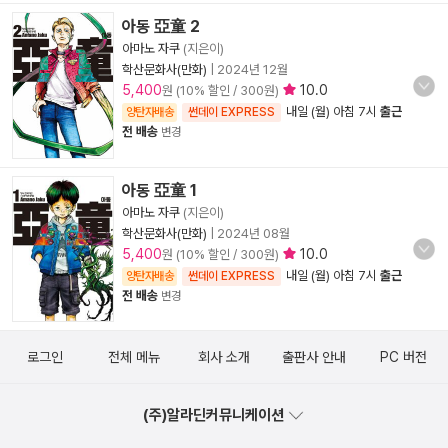
아동 亞童 2
아마노 자쿠
(지은이)
학산문화사(만화)
|
2024년 12월
5,400
10.0
원 (10% 할인 / 300원)
내일 (월) 아침 7시
출근
양탄자배송
썬데이 EXPRESS
전 배송
변경
아동 亞童 1
아마노 자쿠
(지은이)
학산문화사(만화)
|
2024년 08월
5,400
10.0
원 (10% 할인 / 300원)
내일 (월) 아침 7시
출근
양탄자배송
썬데이 EXPRESS
전 배송
변경
로그인
전체 메뉴
회사 소개
출판사 안내
PC 버전
(주)알라딘커뮤니케이션