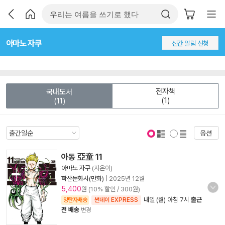
아마노 자쿠
신간 알림 신청
전자책
국내도서
(1)
(11)
옵션
표지 보기
표지 안보기
아동 亞童 11
아마노 자쿠
(지은이)
학산문화사(만화)
|
2025년 12월
5,400
원 (10% 할인 / 300원)
내일 (월) 아침 7시
출근
양탄자배송
썬데이 EXPRESS
전 배송
변경