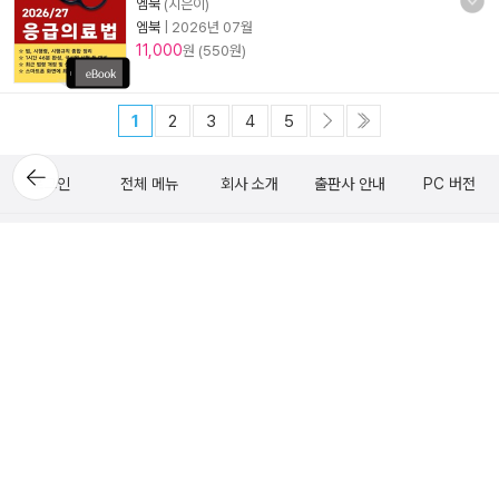
엠북
(지은이)
엠북
|
2026년 07월
11,000
원 (550원)
1
2
3
4
5
뒤로가
로그인
전체 메뉴
회사 소개
출판사 안내
PC 버전
기
(주)알라딘커뮤니케이션
1544-2514
일반문의 (발신자 부담)
1:1 문의
FAQ
중고매장 위치, 영업시간 안내