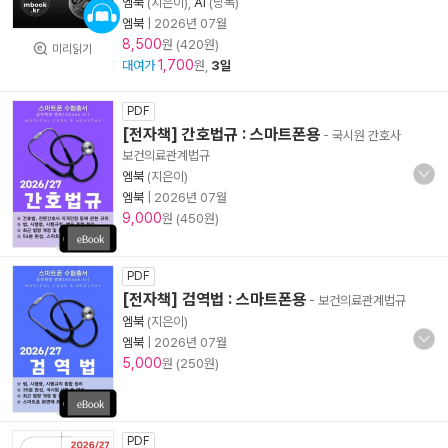
엠북
(지은이),
AI
(낭독)
엠북
|
2026년 07월
8,500
원 (420원)
미리읽기
1,700
대여가
원,
3일
PDF
[전자책] 간호법규 : 스마트폰용
- 국시원 간호사
보건의료관계법규
엠북
(지은이)
엠북
|
2026년 07월
9,000
원 (450원)
PDF
[전자책] 검역법 : 스마트폰용
- 보건의료관계법규
엠북
(지은이)
엠북
|
2026년 07월
5,000
원 (250원)
PDF