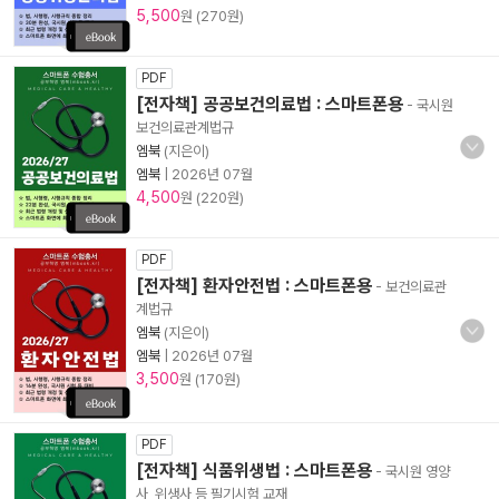
5,500
원 (270원)
PDF
[전자책] 공공보건의료법 : 스마트폰용
- 국시원
보건의료관계법규
엠북
(지은이)
엠북
|
2026년 07월
4,500
원 (220원)
PDF
[전자책] 환자안전법 : 스마트폰용
- 보건의료관
계법규
엠북
(지은이)
엠북
|
2026년 07월
3,500
원 (170원)
PDF
[전자책] 식품위생법 : 스마트폰용
- 국시원 영양
사, 위생사 등 필기시험 교재