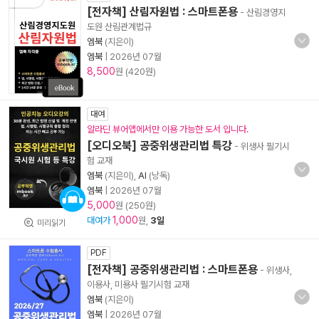
[전자책] 산림자원법 : 스마트폰용
- 산림경영지
도원 산림관계법규
엠북
(지은이)
엠북
|
2026년 07월
8,500
원 (420원)
대여
알라딘 뷰어앱에서만 이용 가능한 도서 입니다.
[오디오북] 공중위생관리법 특강
- 위생사 필기시
험 교재
엠북
(지은이),
AI
(낭독)
엠북
|
2026년 07월
5,000
원 (250원)
1,000
대여가
원,
3일
미리읽기
PDF
[전자책] 공중위생관리법 : 스마트폰용
- 위생사,
이용사, 미용사 필기시험 교재
엠북
(지은이)
엠북
|
2026년 07월