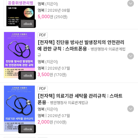
엠북
(지은이)
엠북
|
2026년 08월
5,000
원 (250원)
PDF
[전자책] 진단용 방사선 발생장치의 안전관리
에 관한 규칙 : 스마트폰용
- 병원행정사 의료관계법
규
엠북
(지은이)
엠북
|
2026년 07월
3,500
원 (170원)
PDF
[전자책] 의료기관 세탁물 관리규칙 : 스마트
폰용
- 병원행정사 의료관계법규
엠북
(지은이)
엠북
|
2026년 07월
2,000
원 (100원)