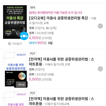
대여
알라딘 뷰어앱에서만 이용 가능한 도서 입니다.
[오디오북] 이용사 공중위생관리법 특강
- 이용
사 필기시험 교재
엠북
(지은이),
AI
(낭독)
엠북
|
2026년 08월
4,500
원 (220원)
900
대여가
원,
3일
미리읽기
PDF
[전자책] 이용사를 위한 공중위생관리법 : 스
마트폰용
- 이용사 필기시험 교재
엠북
(지은이)
엠북
|
2026년 08월
5,000
원 (250원)
PDF
[전자책] 미용사를 위한 공중위생관리법 : 스
마트폰용
- 미용사 필기시험교재