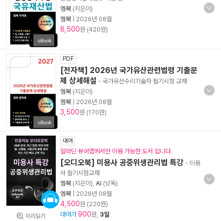
엠북
(지은이)
엠북
|
2026년 08월
8,500
원 (420원)
PDF
[전자책] 2026년 국가유산관련법령 기출문
제 상세해설
- 국가유산수리기술자 필기시험 교재
엠북
(지은이)
엠북
|
2026년 08월
3,500
원 (170원)
대여
알라딘 뷰어앱에서만 이용 가능한 도서 입니다.
[오디오북] 미용사 공중위생관리법 특강
- 미용
사 필기시험교재
엠북
(지은이),
AI
(낭독)
엠북
|
2026년 08월
4,500
원 (220원)
900
대여가
원,
3일
미리읽기