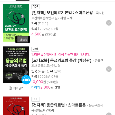
PDF
[전자책] 보건의료기본법 : 스마트폰용
- 국시원
보건의료관계법규 필기시험 교재
엠북
(지은이)
엠북
|
2026년 07월
4,500
원 (220원)
대여
알라딘 뷰어앱에서만 이용 가능한 도서 입니다.
[오디오북] 응급의료법 특강 (개정판)
- 응급구
조사 응급의료관련법령
엠북
(지은이),
AI
(낭독)
엠북
|
2026년 07월
10,000
원 (500원)
2,000
대여가
원,
3일
미리읽기
PDF
[전자책] 응급의료법 : 스마트폰용
- 응급구조사
응급의료관련법령