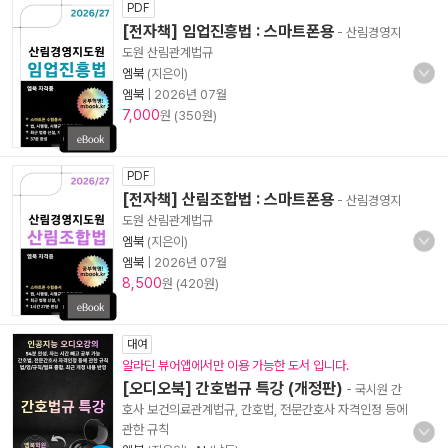
PDF
[전자책] 임업진흥법 : 스마트폰용
- 산림경영지
도원 산림관계법규
엠북
(지은이)
엠북
|
2026년 07월
7,000
원 (350원)
PDF
[전자책] 산림조합법 : 스마트폰용
- 산림경영지
도원 산림관계법규
엠북
(지은이)
엠북
|
2026년 07월
8,500
원 (420원)
대여
알라딘 뷰어앱에서만 이용 가능한 도서 입니다.
[오디오북] 간호법규 특강 (개정판)
- 국시원 간
호사 보건의료관계법규, 간호법, 전문간호사 자격인정 등에
관한 규칙