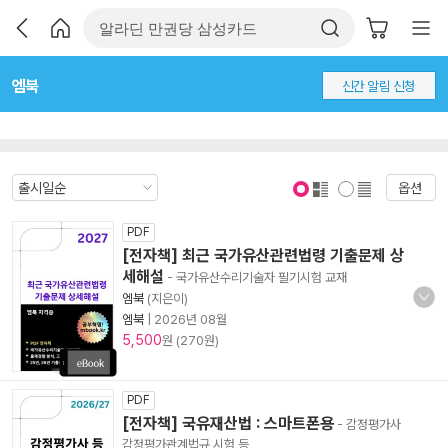
엠북
신간 알림 신청
옵션
표지 보기
표지 안보기
PDF
[전자책] 최근 국가유산관련법령 기출문제 상
세해설
- 국가유산수리기술자 필기시험 교재
엠북
(지은이)
엠북
|
2026년 08월
5,500
원 (270원)
PDF
[전자책] 국유재산법 : 스마트폰용
- 감정평가사
감정평가관계법규 시험 등