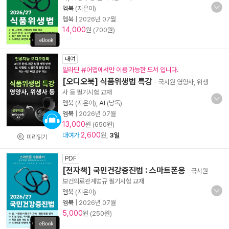
엠북
(지은이)
엠북
|
2026년 07월
14,000
원 (700원)
대여
알라딘 뷰어앱에서만 이용 가능한 도서 입니다.
[오디오북] 식품위생법 특강
- 국시원 영양사, 위생
사 등 필기시험 교재
엠북
(지은이),
AI
(낭독)
엠북
|
2026년 07월
13,000
원 (650원)
2,600
대여가
원,
3일
미리읽기
PDF
[전자책] 국민건강증진법 : 스마트폰용
- 국시원
보건의료관계법규 필기시험 교재
엠북
(지은이)
엠북
|
2026년 07월
5,000
원 (250원)