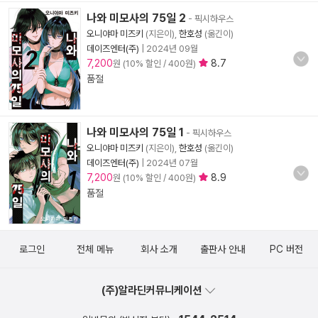
나와 미모사의 75일 2
- 픽시하우스
오니야마 미즈키
(지은이),
한호성
(옮긴이)
데이즈엔터(주)
|
2024년 09월
7,200
8.7
원 (10% 할인 / 400원)
품절
나와 미모사의 75일 1
- 픽시하우스
오니야마 미즈키
(지은이),
한호성
(옮긴이)
데이즈엔터(주)
|
2024년 07월
7,200
8.9
원 (10% 할인 / 400원)
품절
로그인
전체 메뉴
회사 소개
출판사 안내
PC 버전
(주)알라딘커뮤니케이션