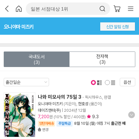
오니야마 미즈키
신간 알림 신청
전자책
국내도서
(3)
(3)
옵션
표지 보기
표지 안보기
나와 미모사의 75일 3
- 픽시하우스, 완결
오니야마 미즈키
(지은이),
한호성
(옮긴이)
데이즈엔터(주)
|
2024년 12월
7,200
9.3
원 (10% 할인 / 400원)
8월 10일 (월) 아침 7시
출근전 배
양탄자배송
주말특급
송
변경