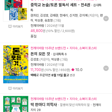
중학교 논술/토론 필독서 세트 - 전4권
-
십대톡
톡
권희린
,
김성호
,
김태권
,
한세리
,
신지현
,
강지예
(지은이),
편
히
,
박상훈
,
송효정
(그림)
천개의바람
|
2024년 11월
미리보기
46,800
원 (10% 할인 / 2,600원)
품절
천개의바람 15주년 브랜드전 + 지이수, 소복이 포스터
돈의 모든 것
-
십대톡톡 6
김성호
(지은이),
박상훈
(그림)
천개의바람
|
2024년 11월
11,700
10.0
원 (10% 할인 / 650원)
택배
로 주문하면
8월 11일 출고
변경
미리보기
천개의바람 15주년 브랜드전 + 지이수, 소복이 포스터
딱 한마디 의학사
- 질병에 맞선 의학자의 말
-
천개의
지식 28