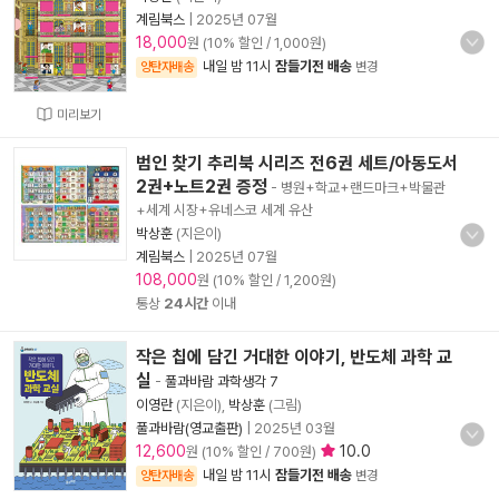
계림북스
|
2025년 07월
18,000
원 (10% 할인 / 1,000원)
내일 밤 11시
잠들기전 배송
양탄자배송
변경
미리보기
범인 찾기 추리북 시리즈 전6권 세트/아동도서
2권+노트2권 증정
- 병원+학교+랜드마크+박물관
+세계 시장+유네스코 세계 유산
박상훈
(지은이)
계림북스
|
2025년 07월
108,000
원 (10% 할인 / 1,200원)
통상
24시간
이내
작은 칩에 담긴 거대한 이야기, 반도체 과학 교
실
-
풀과바람 과학생각 7
이영란
(지은이),
박상훈
(그림)
풀과바람(영교출판)
|
2025년 03월
12,600
10.0
원 (10% 할인 / 700원)
내일 밤 11시
잠들기전 배송
양탄자배송
변경