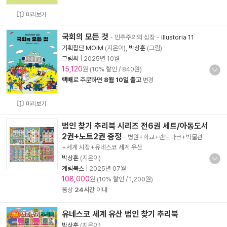
미리보기
국회의 모든 것
- 민주주의의 심장
-
illustoria 11
기획집단 MOIM
(지은이),
박상훈
(그림)
그림씨
|
2025년 10월
15,120
원 (10% 할인 / 840원)
택배
로 주문하면
8월 10일 출고
변경
미리보기
범인 찾기 추리북 시리즈 전6권 세트/아동도서
2권+노트2권 증정
- 병원+학교+랜드마크+박물관
+세계 시장+유네스코 세계 유산
박상훈
(지은이)
계림북스
|
2025년 07월
108,000
원 (10% 할인 / 1,200원)
통상
24시간
이내
유네스코 세계 유산 범인 찾기 추리북
박상훈
(지은이)