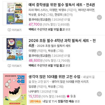
예비 중학생을 위한 필수 필독서 세트 - 전4권
리사 하비 스미스
,
이영란
,
박영수
(지은이),
에이단 라이언
,
박상훈
,
심수근
(그림),
한성희
(옮긴이)
풀과바람(영교출판)
|
2026년 01월
47,700
원 (10% 할인 / 2,650원)
택배
로 주문하면
8월 11일 출고
변경
미리보기
2026 초등 필수 4학년 과학 필독서 세트 - 전
4권
-
2026 초등 필수 필독서 세트
이영란
(지은이),
박상훈
(그림)
풀과바람(영교출판)
|
2026년 01월
48,600
원 (10% 할인 / 2,700원)
택배
로 주문하면
8월 11일 출고
변경
미리보기
생각이 많은 10대를 위한 고전 수업
- 내 삶의 길
을 찾는 고전 읽기
-
생각이 많은 10대를 위한 시리즈
임성훈
(지은이),
박상훈
(그림)
나무생각
|
2025년 11월
15,120
9.8
원 (10% 할인 / 840원)
내일 밤 11시
잠들기전 배송
양탄자배송
변경