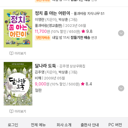
정치 좀 아는 어린이
-
풀과바람 지식나무 51
이영란
(지은이),
박상훈
(그림)
풀과바람(영교출판)
|
2023년 06월
11,700
9.8
원 (10% 할인 / 650원)
내일 밤 11시
잠들기전 배송
양탄자배송
변경
미리보기
달나라 도둑
- 김주영 상상우화집
김주영
(지은이),
박상훈
(그림)
비채
|
2009년 05월
9,000
8.4
원 (10% 할인 / 500원)
절판
미리보기
로그인
전체 메뉴
회사 소개
출판사 안내
PC 버전