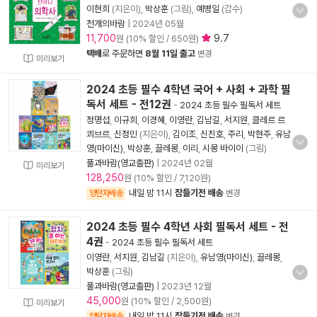
이현희
(지은이),
박상훈
(그림),
예병일
(감수)
천개의바람
|
2024년 05월
11,700
9.7
원 (10% 할인 / 650원)
택배
로 주문하면
8월 11일 출고
변경
미리보기
2024 초등 필수 4학년 국어 + 사회 + 과학 필
독서 세트 - 전12권
-
2024 초등 필수 필독서 세트
정명섭
,
이규희
,
이경혜
,
이영란
,
김남길
,
서지원
,
클레르 르
쾨브르
,
신정민
(지은이),
김이조
,
신진호
,
주리
,
박현주
,
유남
영(마이신)
,
박상훈
,
끌레몽
,
이리
,
시몽 바이이
(그림)
풀과바람(영교출판)
|
2024년 02월
미리보기
128,250
원 (10% 할인 / 7,120원)
내일 밤 11시
잠들기전 배송
양탄자배송
변경
2024 초등 필수 4학년 사회 필독서 세트 - 전
4권
-
2024 초등 필수 필독서 세트
이영란
,
서지원
,
김남길
(지은이),
유남영(마이신)
,
끌레몽
,
박상훈
(그림)
풀과바람(영교출판)
|
2023년 12월
45,000
원 (10% 할인 / 2,500원)
미리보기
내일 밤 11시
잠들기전 배송
양탄자배송
변경