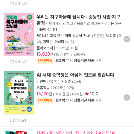
미리보기
우리는 지구마을에 삽니다 : 중등편 사람·지구
환경
- 세계시민 되기 교과융합수업 워크북
-
우리는 지구
마을에 삽니다
세계시민교육 연구 개발 공동체 ‘느루’
(지은이),
박상훈
(그
림),
이병준
,
이성회
(감수)
롤러코스터
|
2025년 03월
16,020
원 (10% 할인 / 890원)
내일 밤 11시
잠들기전 배송
양탄자배송
변경
미리보기
AI 시대 중학생은 이렇게 진로를 찾습니다
김원배
(지은이),
박상훈
(그림)
초봄책방
|
2025년 02월
15,120
10.0
원 (10% 할인 / 840원)
내일 밤 11시
잠들기전 배송
양탄자배송
변경
미리보기
천개의바람 15주년 브랜드전 + 지이수, 소복이 포스터