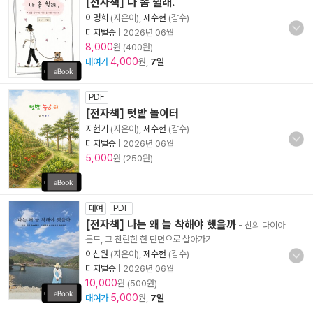
[전자책] 나 좀 쉴래.
이명희
(지은이),
제수현
(감수)
디지털숲
|
2026년 06월
8,000
원 (400원)
4,000
대여가
원,
7일
PDF
[전자책] 텃밭 놀이터
지현기
(지은이),
제수현
(감수)
디지털숲
|
2026년 06월
5,000
원 (250원)
대여
PDF
[전자책] 나는 왜 늘 착해야 했을까
- 신의 다이아
몬드, 그 찬란한 한 단면으로 살아가기
이신원
(지은이),
제수현
(감수)
디지털숲
|
2026년 06월
10,000
원 (500원)
5,000
대여가
원,
7일