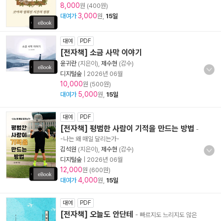
8,000
원 (400원)
3,000
대여가
원,
15일
대여
PDF
[전자책] 소금 사막 이야기
윤귀란
(지은이),
제수현
(감수)
디지털숲
|
2026년 06월
10,000
원 (500원)
5,000
대여가
원,
15일
대여
PDF
[전자책] 평범한 사람이 기적을 만드는 방법
-
-나는 왜 매일 달리는가-
김석원
(지은이),
제수현
(감수)
디지털숲
|
2026년 06월
12,000
원 (600원)
4,000
대여가
원,
15일
대여
PDF
[전자책] 오늘도 안단테
- 빠르지도 느리지도 않은