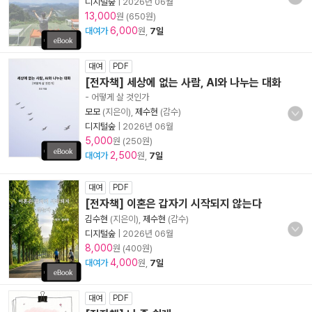
디지털숲
|
2026년 06월
13,000
원 (650원)
6,000
대여가
원,
7일
대여
PDF
[전자책] 세상에 없는 사람, AI와 나누는 대화
- 어떻게 살 것인가
모모
(지은이),
제수현
(감수)
디지털숲
|
2026년 06월
5,000
원 (250원)
2,500
대여가
원,
7일
대여
PDF
[전자책] 이혼은 갑자기 시작되지 않는다
김수현
(지은이),
제수현
(감수)
디지털숲
|
2026년 06월
8,000
원 (400원)
4,000
대여가
원,
7일
대여
PDF