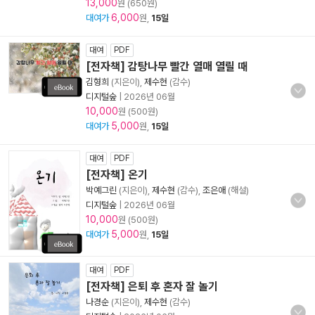
13,000
원 (650원)
6,000
대여가
원,
15일
대여
PDF
[전자책] 감탕나무 빨간 열매 열릴 때
김형희
(지은이),
제수현
(감수)
디지털숲
|
2026년 06월
10,000
원 (500원)
5,000
대여가
원,
15일
대여
PDF
[전자책] 온기
박예그린
(지은이),
제수현
(감수),
조은애
(해설)
디지털숲
|
2026년 06월
10,000
원 (500원)
5,000
대여가
원,
15일
대여
PDF
[전자책] 은퇴 후 혼자 잘 놀기
나경순
(지은이),
제수현
(감수)