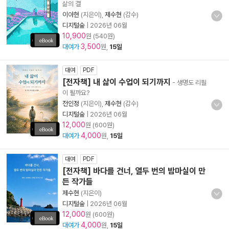
삶의 결
이아현
(지은이),
제수현
(감수)
디지털숲
|
2026년 06월
10,900
원 (540원)
3,500
대여가
원,
15일
대여
PDF
[전자책] 내 삶이 수업이 되기까지
- 생명도 리필
이 될까요?
전인정
(지은이),
제수현
(감수)
디지털숲
|
2026년 06월
12,000
원 (600원)
4,000
대여가
원,
15일
대여
PDF
[전자책] 바다를 건너, 열두 번의 밤마실이 만
든 작가들
제수현
(지은이)
디지털숲
|
2026년 06월
12,000
원 (600원)
4,000
대여가
원,
15일