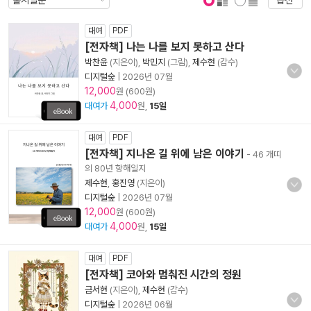
옵션
표지 보기
표지 안보기
대여
PDF
[전자책] 나는 나를 보지 못하고 산다
박찬윤
(지은이),
박민지
(그림),
제수현
(감수)
디지털숲
|
2026년 07월
12,000
원 (600원)
4,000
대여가
원,
15일
대여
PDF
[전자책] 지나온 길 위에 남은 이야기
- 46 개띠
의 80년 항해일지
제수현
,
홍진영
(지은이)
디지털숲
|
2026년 07월
12,000
원 (600원)
4,000
대여가
원,
15일
대여
PDF
[전자책] 코아와 멈춰진 시간의 정원
금서현
(지은이),
제수현
(감수)
디지털숲
|
2026년 06월