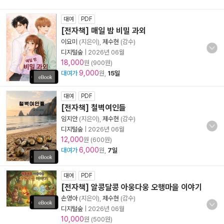
대여
PDF
[전자책] 매일 밤 비밀 과외
이요미
(지은이),
제수현
(감수)
디지털숲
|
2026년 06월
18,000
원 (900원)
9,000
대여가
원,
15일
대여
PDF
[전자책] 철벽여인들
임지안
(지은이),
제수현
(감수)
디지털숲
|
2026년 06월
12,000
원 (600원)
6,000
대여가
원,
7일
대여
PDF
[전자책] 알콩달콩 아웅다웅 오행마을 이야기
손영아
(지은이),
제수현
(감수)
디지털숲
|
2026년 06월
10,000
원 (500원)