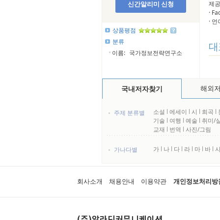
신간알리미 신청
제공
· 
· 
상품평점
분류
대
이름:
국가정보전략연구소
해외
국내저자찾기
소설
l
에세이
l
시
l
희곡
l
주제 분류별
기술
l
여행
l
예술
l
취미/
교재
l
번역
l
사진/그림
가
l
나
l
다
l
라
l
마
l
바
l
가나다별
회사소개
채용안내
이용약관
개인정보처리방
(주)알라딘커뮤니케이션