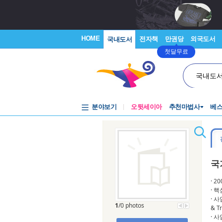
HOME
전자책
만권당
외국도서
국내도서
첫달무료
국내도
분야보기
오뒷세이아
추천마법사
베
국
· 2
· 핵심
· 사업
1
/0 photos
& Tr
· 