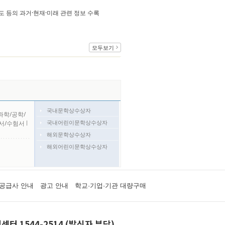
 법제도 등의 과거·현재·미래 관련 정보 수록
모두보기
국내문학상수상자
과학/공학/
국내어린이문학상수상자
서/수험서
l
해외문학상수상자
해외어린이문학상수상자
공급사 안내
광고 안내
학교·기업·기관 대량구매
센터 1544-2514 (발신자 부담)