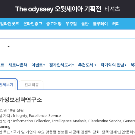
알라딘굿즈
온라인중고
중고매장
우주점
음반
블루레이
커피
서
스트
새로나온책
이벤트
정가인하도서
추천도서
작가와의 만남
북
전체보기
전체작품
가정보전략연구소
005년 10월 설립
 가치 : Integrity, Excellence, Service
 영역 : Information Collection, Intelligence Analysis, Clandestine Service, Genera
aining
사업 목표 : 국가 및 기업의 수요 맞춤형 정보를 제공해 경쟁력 강화, 정책·경제·산업·문