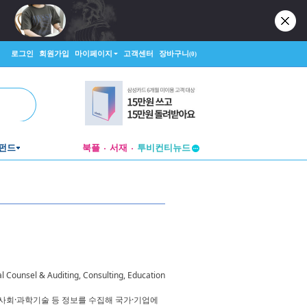
로그인
회원가입
마이페이지
고객센터
장바구니
(0)
펀드
북플
서재
투비컨티뉴드
창작플랫폼
투비컨티뉴드
l Counsel & Auditing, Consulting, Education
화·사회·과학기술 등 정보를 수집해 국가·기업에