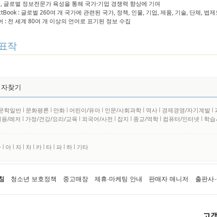
, 글로벌 정보전문가 육성을 통해 국가·기업 경쟁력 향상에 기여
FactBook : 글로벌 260여 개 국가에 관련된 국가, 정책, 인물, 기업, 제품, 기술, 단체,
언어 : 전 세계 80여 개 이상의 언어로 표기된 정보 수집
표작
저자찾기
문학일반
l
문화평론
l
만화
l
어린이/유아
l
인문/사회과학
l
역사
l
경제경영/자기계발
l
실용/레저
l
가정/건강/요리/교육
l
외국어/사전
l
잡지
l
종교/역학
l
컴퓨터/인터넷
l
학습
사
l
아
l
자
l
차
l
카
l
타
l
파
l
하
l
기타
침
청소년 보호정책
중고매장
제휴·마케팅 안내
판매자 매니저
출판사·
고객