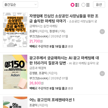
옵션
표지 보기
표지 안보기
자영업에 진심인 소상공인 사장님들을 위한 조
금 솔직한 마케팅 이야기
- 소상공인 사장님들이 궁
금해하시는 실전 마케팅
조광익
(지은이),
장성아
(기획)
부크크(bookk)
|
2026년 01월
21,700
원
택배
로 주문하면
8월 18일 출고
변경
광고주께서 궁금해하시는 AI 광고 마케팅에 대
한 150가지 질문과 답변
- AI 광고 마케팅 실무의 궁
금증과 해결책
김영훈
,
조광익
(지은이)
부크크(bookk)
|
2026년 01월
26,800
원
택배
로 주문하면
8월 18일 출고
변경
어느 광고인의 프레젠테이션 1
조광익
(지은이)