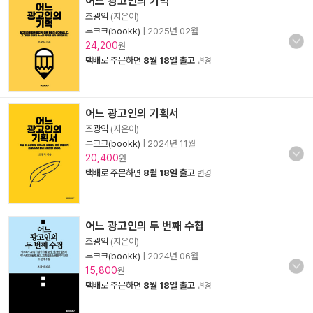
어느 광고인의 기억
조광익
(지은이)
부크크(bookk)
|
2025년 02월
24,200
원
택배
로 주문하면
8월 18일 출고
변경
어느 광고인의 기획서
조광익
(지은이)
부크크(bookk)
|
2024년 11월
20,400
원
택배
로 주문하면
8월 18일 출고
변경
어느 광고인의 두 번째 수첩
조광익
(지은이)
부크크(bookk)
|
2024년 06월
15,800
원
택배
로 주문하면
8월 18일 출고
변경