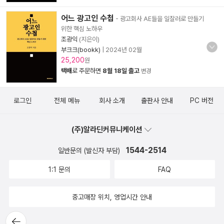
어느 광고인 수첩
- 광고회사 AE들을 일잘러로 만들기
위한 핵심 노하우
조광익
(지은이)
부크크(bookk)
|
2024년 02월
25,200
원
택배
로 주문하면
8월 18일 출고
변경
로그인
전체 메뉴
회사 소개
출판사 안내
PC 버전
(주)알라딘커뮤니케이션
1544-2514
일반문의 (발신자 부담)
1:1 문의
FAQ
중고매장 위치, 영업시간 안내
뒤로가