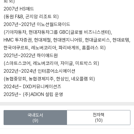
회 외)
2007년 HS애드
(동원 F&B, 곤지암 리조트 외)
2007년~2021년 이노션월드와이드
(기아자동차, 현대자동차그룹 GBC(글로벌 비즈니스센터),
HMC 투자증권, 현대제철, 현대엔지니어링, 현대글로비스, 현대로템,
한국야쿠르트, 레노버코리아, 파리바게뜨, 홈플러스 외)
2021년~2022년 하이애드원
(스마트스코어, 레노버코리아, 자이글, 미트박스 외)
2022년~2024년 인터콤어소시에이션
(농협중앙회, 농협경제지주, 한삼인, 네오플램 외)
2024년~ DXD커뮤니케이션즈
2025년~ (주)ADION 설립 운영
전자책
국내도서
(10)
(9)