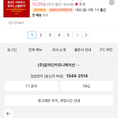
15,120
9.9
원 (10% 할인 / 840원)
내일 (월) 아침 7시
출근
양탄자배송
썬데이 EXPRESS
전 배송
변경
미리보기
1
2
3
4
5
로그인
전체 메뉴
회사 소개
출판사 안내
PC 버전
(주)알라딘커뮤니케이션
1544-2514
일반문의 (발신자 부담)
1:1 문의
FAQ
중고매장 위치, 영업시간 안내
뒤로가
기