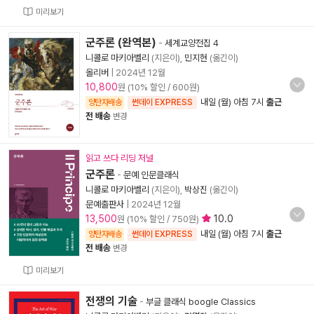
미리보기
군주론 (완역본)
-
세계교양전집 4
니콜로 마키아벨리
(지은이),
민지현
(옮긴이)
올리버
|
2024년 12월
10,800
원 (10% 할인 / 600원)
내일 (월) 아침 7시
출근
양탄자배송
썬데이 EXPRESS
전 배송
변경
읽고 쓰다 리딩 저널
군주론
-
문예 인문클래식
니콜로 마키아벨리
(지은이),
박상진
(옮긴이)
문예출판사
|
2024년 12월
13,500
10.0
원 (10% 할인 / 750원)
내일 (월) 아침 7시
출근
양탄자배송
썬데이 EXPRESS
전 배송
변경
미리보기
전쟁의 기술
-
부글 클래식 boogle Classics