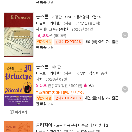
전 배송
변경
군주론
- 개정판
-
SNUP 동서양의 고전 15
니콜로 마키아벨리
(지은이),
박상섭
(옮긴이)
서울대학교출판문화원
|
2026년 04월
18,000
원 (900원)
내일 (월) 아침 7시
출근
양탄자배송
썬데이 EXPRESS
전 배송
변경
군주론
- 제5판
니콜로 마키아벨리
(지은이),
강정인
,
김경희
(옮긴이)
까치
|
2026년 03월
9,000
9.3
원 (10% 할인 / 500원)
책소개페이지에서 분철 선택 가능
내일 (월) 아침 7시
출근
양탄자배송
썬데이 EXPRESS
전 배송
변경
미리보기
클리치아
-
모든 희곡 전집 니콜로 마키아벨리 2
니콜로 마키아벨리
(지은이),
김호준
(옮긴이)