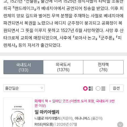
고, 1521년 『전술론』 출간에 이어 1525년 성직자들의 타락을 조롱한
희곡 『맨드레이크』가 베네치아에서 공연되어 칭송을 받았다. 이후 피
렌체의 양모 길드와 벌어진 무역 분쟁을 주재하는 사절로 베네치아에
파견되면서 복권을 노렸으나 메디치 군주정이 붕괴되고 공화정이 복
원되면서 그 뜻을 이루지 못하고 1527년 6월 사망하였다. 사망 후 산
타크로체 교회에 매장되었으며, 사후에 『로마사 논고』 『군주론』 『피
렌체사』 등의 저서가 출간되었다.
외국도서
전자책
국내도서
(1376)
(76)
(133)
옵션
표지 보기
표지 안보기
화제의 책 + 알라딘 굿즈 (이벤트 도서 포함, 국내도서 3만
원 이상)
일 마키아벨리
니콜로 마키아벨리
(지은이),
어나니머스
(옮긴이)
RISE(떠오름)
|
2026년 07월