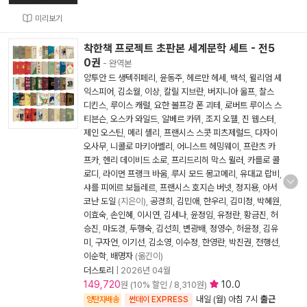
미리보기
착한책 프로젝트 초판본 세계문학 세트 - 전5
0권
- 완역본
앙투안 드 생텍쥐페리
,
윤동주
,
헤르만 헤세
,
백석
,
윌리엄 셰
익스피어
,
김소월
,
이상
,
칼릴 지브란
,
버지니아 울프
,
찰스
디킨스
,
루이스 캐럴
,
요한 볼프강 폰 괴테
,
로버트 루이스 스
티븐슨
,
오스카 와일드
,
알베르 카뮈
,
조지 오웰
,
진 웹스터
,
제인 오스틴
,
메리 셸리
,
프랜시스 스콧 피츠제럴드
,
다자이
오사무
,
니콜로 마키아벨리
,
어니스트 헤밍웨이
,
프란츠 카
프카
,
헨리 데이비드 소로
,
프리드리히 막스 뮐러
,
카를로 콜
로디
,
라이먼 프랭크 바움
,
루시 모드 몽고메리
,
유대교 랍비
,
샤를 피에르 보들레르
,
프랜시스 호지슨 버넷
,
정지용
,
아서
코난 도일
(지은이),
공경희
,
김민애
,
한우리
,
김미정
,
박혜원
,
이효숙
,
손인혜
,
이시연
,
김세나
,
윤정임
,
유정란
,
황금진
,
허
승진
,
마도경
,
두행숙
,
김선희
,
변광배
,
정영수
,
허윤정
,
김유
미
,
구자언
,
이기선
,
김소영
,
이수정
,
한영란
,
박진권
,
전행선
,
이순학
,
배명자
(옮긴이)
더스토리
|
2026년 04월
149,720
10.0
원 (10% 할인 / 8,310원)
내일 (월) 아침 7시
출근
양탄자배송
썬데이 EXPRESS