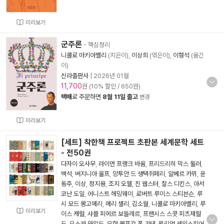
미리보기
군주론
- 핵심정리
니콜로 마키아벨리
(지은이),
이상희
(엮은이),
이형석
(옮긴
이)
신라출판사
|
2026년 01월
11,700
원 (10% 할인 / 650원)
택배
로 주문하면
8월 11일 출고
변경
미리보기
[세트] 착한책 프로젝트 초판본 세계문학 세트
- 전50권
다자이 오사무
,
라이먼 프랭크 바움
,
프리드리히 막스 뮐러
,
백석
,
버지니아 울프
,
앙투안 드 생텍쥐페리
,
알베르 카뮈
,
윤
동주
,
이상
,
정지용
,
조지 오웰
,
진 웹스터
,
찰스 디킨스
,
아서
코난 도일
,
어니스트 헤밍웨이
,
로버트 루이스 스티븐슨
,
루
시 모드 몽고메리
,
메리 셸리
,
김소월
,
니콜로 마키아벨리
,
루
미리보기
이스 캐럴
,
샤를 피에르 보들레르
,
프랜시스 스콧 피츠제럴
드
,
오스카 와일드
,
요한 볼프강 폰 괴테
,
윌리엄 셰익스피어
,