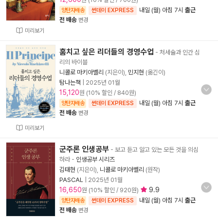
내일 (월) 아침 7시
출근
양탄자배송
썬데이 EXPRESS
전 배송
변경
미리보기
훔치고 싶은 리더들의 경영수업
- 처세술과 인간 심
리의 바이블
니콜로 마키아벨리
(지은이),
민지현
(옮긴이)
탐나는책
|
2025년 01월
15,120
원 (10% 할인 / 840원)
내일 (월) 아침 7시
출근
양탄자배송
썬데이 EXPRESS
전 배송
변경
미리보기
군주론 인생공부
- 보고 듣고 알고 있는 모든 것을 의심
하라
-
인생공부 시리즈
김태현
(지은이),
니콜로 마키아벨리
(원작)
PASCAL
|
2025년 01월
16,650
9.9
원 (10% 할인 / 920원)
내일 (월) 아침 7시
출근
양탄자배송
썬데이 EXPRESS
전 배송
변경