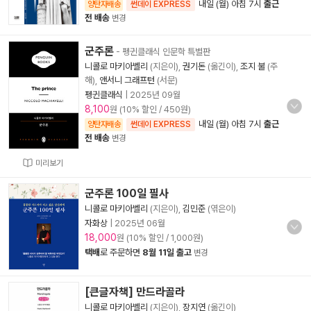
내일 (월) 아침 7시
출근
양탄자배송
썬데이 EXPRESS
전 배송
변경
군주론
- 펭귄클래식 인문학 특별판
니콜로 마키아벨리
(지은이),
권기돈
(옮긴이),
조지 불
(주
해),
앤서니 그래프턴
(서문)
펭귄클래식
|
2025년 09월
8,100
원 (10% 할인 / 450원)
내일 (월) 아침 7시
출근
양탄자배송
썬데이 EXPRESS
전 배송
변경
미리보기
군주론 100일 필사
니콜로 마키아벨리
(지은이),
김민준
(엮은이)
자화상
|
2025년 06월
18,000
원 (10% 할인 / 1,000원)
택배
로 주문하면
8월 11일 출고
변경
[큰글자책] 만드라골라
니콜로 마키아벨리
(지은이),
장지연
(옮긴이)