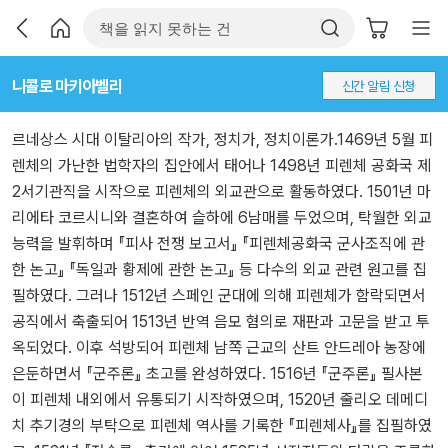
니콜로 마키아벨리
신간 알림 신청
르네상스 시대 이탈리아의 작가, 정치가, 정치이론가.1469년 5월 피
렌체의 가난한 법학자의 집안에서 태어나 1498년 피렌체 공화국 제
2서기관직을 시작으로 피렌체의 외교관으로 활동하였다. 1501년 마
리에타 코르시니와 결혼하여 슬하에 6남매를 두었으며, 탁월한 외교
능력을 발휘하며 『피사 전쟁 보고서』 『피렌체공화국 군사조직에 관
한 논고』 『독일과 황제에 관한 논고』 등 다수의 외교 관련 원고를 집
필하였다. 그러나 1512년 스페인 군대에 의해 피렌체가 함락되면서
공직에서 축출되어 1513년 반역 음모 혐의로 재판과 고문을 받고 투
옥되었다. 이후 석방되어 피렌체 남쪽 근교의 산트 안드레아 농장에
은둔하면서 『군주론』 초고를 완성하였다. 1516년 『군주론』 필사본
이 피렌체 내외에서 유통되기 시작하였으며, 1520년 줄리오 데메디
치 추기경의 부탁으로 피렌체 역사를 기록한 『피렌체사』를 집필하였