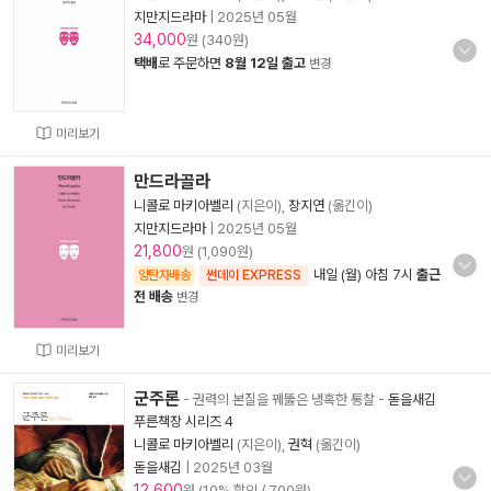
지만지드라마
|
2025년 05월
34,000
원 (340원)
택배
로 주문하면
8월 12일 출고
변경
미리보기
만드라골라
니콜로 마키아벨리
(지은이),
장지연
(옮긴이)
지만지드라마
|
2025년 05월
21,800
원 (1,090원)
내일 (월) 아침 7시
출근
양탄자배송
썬데이 EXPRESS
전 배송
변경
미리보기
군주론
- 권력의 본질을 꿰뚫은 냉혹한 통찰
-
돋을새김
푸른책장 시리즈 4
니콜로 마키아벨리
(지은이),
권혁
(옮긴이)
돋을새김
|
2025년 03월
12,600
원 (10% 할인 / 700원)