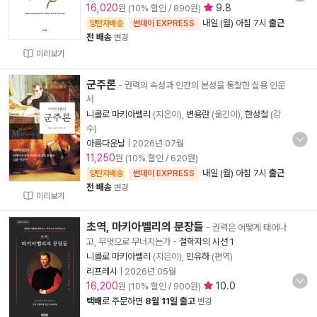
16,020
9.8
원 (10% 할인 / 890원)
내일 (월) 아침 7시
출근
양탄자배송
썬데이 EXPRESS
전 배송
변경
미리보기
군주론
- 권력의 속성과 인간의 본성을 통찰한 실용 인문
서
니콜로 마키아벨리
(지은이),
변용란
(옮긴이),
한성철
(감
수)
아름다운날
|
2026년 07월
11,250
원 (10% 할인 / 620원)
내일 (월) 아침 7시
출근
양탄자배송
썬데이 EXPRESS
전 배송
변경
미리보기
초역, 마키아벨리의 문장들
- 권력은 어떻게 태어나
고, 무엇으로 무너지는가
-
철학자의 시선 1
니콜로 마키아벨리
(지은이),
민유하
(편역)
리프레시
|
2026년 05월
16,200
10.0
원 (10% 할인 / 900원)
택배
로 주문하면
8월 11일 출고
변경