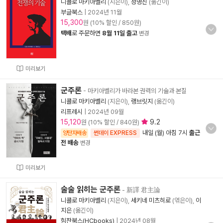
니콜로 마키아벨리
(지은이),
정명진
(옮긴이)
부글북스
|
2024년 11월
15,300
원 (10% 할인 / 850원)
택배
로 주문하면
8월 11일 출고
변경
미리보기
군주론
- 마키아벨리가 바라본 권력의 기술과 본질
니콜로 마키아벨리
(지은이),
랭브릿지
(옮긴이)
리프레시
|
2024년 09월
15,120
9.2
원 (10% 할인 / 840원)
내일 (월) 아침 7시
출근
양탄자배송
썬데이 EXPRESS
전 배송
변경
미리보기
술술 읽히는 군주론
- 新譯 君主論
니콜로 마키아벨리
(지은이),
세키네 미츠히로
(엮은이),
이
지은
(옮긴이)
힘찬북스(HCbooks)
|
2024년 08월