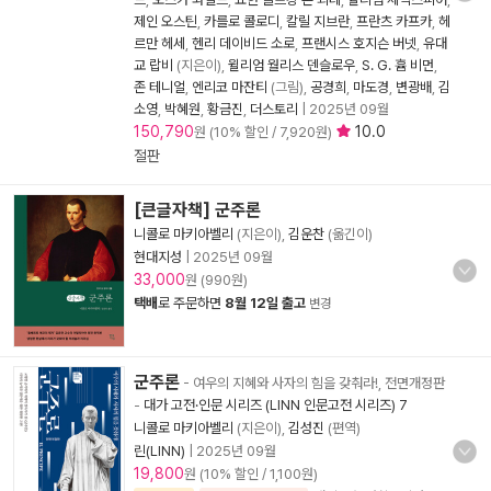
제인 오스틴
,
카를로 콜로디
,
칼릴 지브란
,
프란츠 카프카
,
헤
르만 헤세
,
헨리 데이비드 소로
,
프랜시스 호지슨 버넷
,
유대
교 랍비
(지은이),
윌리엄 월리스 덴슬로우
,
S. G. 흄 비먼
,
존 테니얼
,
엔리코 마잔티
(그림),
공경희
,
마도경
,
변광배
,
김
소영
,
박혜원
,
황금진
,
더스토리
|
2025년 09월
150,790
10.0
원 (10% 할인 / 7,920원)
절판
[큰글자책] 군주론
니콜로 마키아벨리
(지은이),
김운찬
(옮긴이)
현대지성
|
2025년 09월
33,000
원 (990원)
택배
로 주문하면
8월 12일 출고
변경
군주론
- 여우의 지혜와 사자의 힘을 갖춰라!, 전면개정판
-
대가 고전·인문 시리즈 (LINN 인문고전 시리즈) 7
니콜로 마키아벨리
(지은이),
김성진
(편역)
린(LINN)
|
2025년 09월
19,800
원 (10% 할인 / 1,100원)