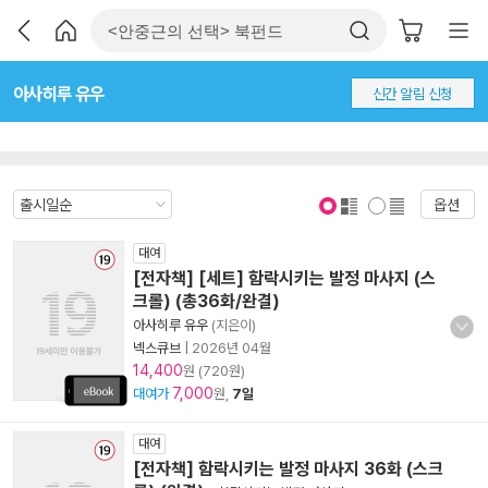
아사히루 유우
신간 알림 신청
옵션
표지 보기
표지 안보기
대여
[전자책] [세트] 함락시키는 발정 마사지 (스
크롤) (총36화/완결)
아사히루 유우
(지은이)
넥스큐브
|
2026년 04월
14,400
원 (720원)
7,000
대여가
원,
7일
대여
[전자책] 함락시키는 발정 마사지 36화 (스크