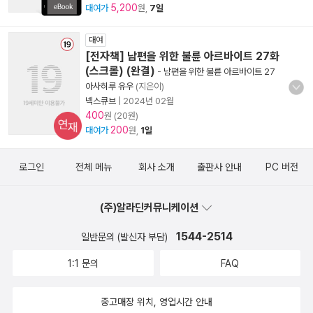
5,200
대여가
원,
7일
대여
[전자책] 남편을 위한 불륜 아르바이트 27화
(스크롤) (완결)
-
남편을 위한 불륜 아르바이트 27
아사히루 유우
(지은이)
넥스큐브
|
2024년 02월
400
원 (20원)
연재
200
대여가
원,
1일
로그인
전체 메뉴
회사 소개
출판사 안내
PC 버전
(주)알라딘커뮤니케이션
1544-2514
일반문의 (발신자 부담)
1:1 문의
FAQ
중고매장 위치, 영업시간 안내