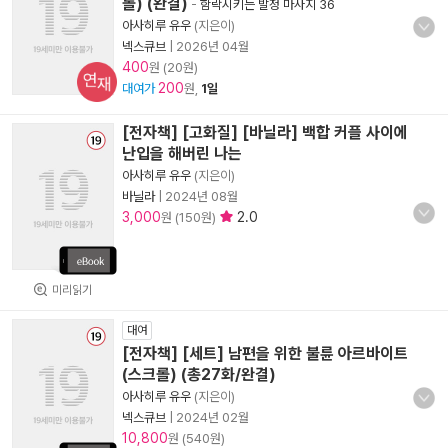
롤) (완결)
-
함락시키는 발정 마사지 36
아사히루 유우
(지은이)
넥스큐브
|
2026년 04월
400
원 (20원)
연재
200
대여가
원,
1일
[전자책] [고화질] [바닐라] 백합 커플 사이에
난입을 해버린 나는
아사히루 유우
(지은이)
바닐라
|
2024년 08월
3,000
2.0
원 (150원)
미리읽기
대여
[전자책] [세트] 남편을 위한 불륜 아르바이트
(스크롤) (총27화/완결)
아사히루 유우
(지은이)
넥스큐브
|
2024년 02월
10,800
원 (540원)