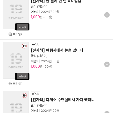
[전자책] 한 달에 한 번 XX 점검
꼴리
(지은이)
어썸S
|
2024년 04월
1,000
원 (50원)
미리읽기
ePub
[전자책] 여행지에서 눈을 떴더니
꼴리
(지은이)
어썸S
|
2024년 03월
1,000
원 (50원)
미리읽기
ePub
[전자책] 휴게소 수면실에서 자다 깼더니
꼴리
(지은이)
어썸S
|
2024년 02월