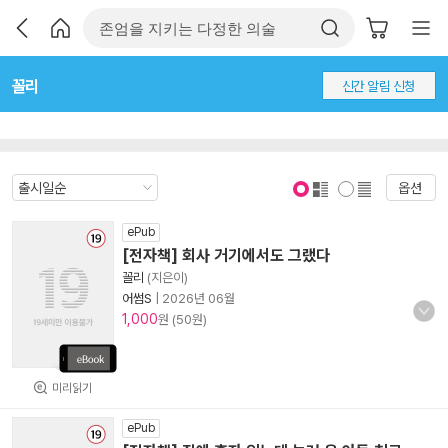
꼴리
신간 알림 신청
옵션
표지 보기
표지 안보기
ePub
[전자책] 회사 거기에서도 그랬다
꼴리
(지은이)
어썸S
|
2026년 06월
1,000
원 (50원)
미리읽기
ePub