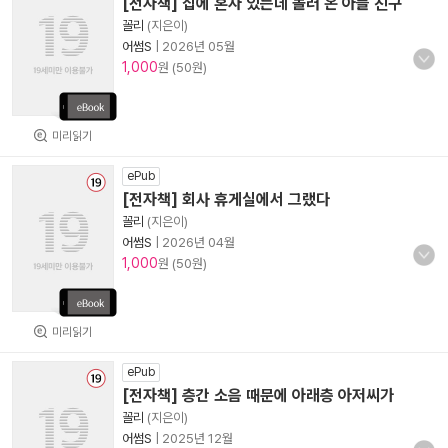
[전자책] 집에 혼자 있는데 놀러 온 아들 친구
꼴리
(지은이)
어썸S
|
2026년 05월
1,000
원 (50원)
미리읽기
ePub
[전자책] 회사 휴게실에서 그랬다
꼴리
(지은이)
어썸S
|
2026년 04월
1,000
원 (50원)
미리읽기
ePub
[전자책] 층간 소음 때문에 아래층 아저씨가
꼴리
(지은이)
어썸S
|
2025년 12월