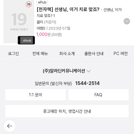
ePub
[전자책] 선생님, 이거 치료 맞죠?
-
선생님, 이거
치료 맞죠? 1
꼴리
(지은이)
어썸S
|
2023년 07월
1,000
원 (50원)
로그인
전체 메뉴
회사 소개
출판사 안내
PC 버전
(주)알라딘커뮤니케이션
1544-2514
일반문의 (발신자 부담)
1:1 문의
FAQ
중고매장 위치, 영업시간 안내
뒤로가
기