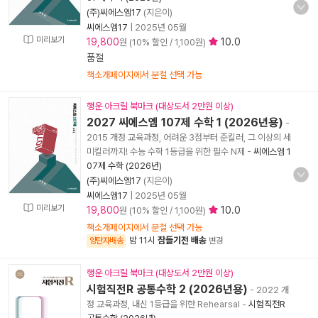
(주)씨에스엠17
(지은이)
씨에스엠17
|
2025년 05월
미리보기
19,800
10.0
원 (10% 할인 / 1,100원)
품절
책소개페이지에서 분철 선택 가능
행운 아크릴 북마크 (대상도서 2만원 이상)
2027 씨에스엠 107제 수학 1 (2026년용)
-
2015 개정 교육과정, 어려운 3점부터 준킬러, 그 이상의 세
미킬러까지! 수능 수학 1등급을 위한 필수 N제
-
씨에스엠 1
07제 수학 (2026년)
(주)씨에스엠17
(지은이)
씨에스엠17
|
2025년 05월
미리보기
19,800
10.0
원 (10% 할인 / 1,100원)
책소개페이지에서 분철 선택 가능
밤 11시
잠들기전 배송
양탄자배송
변경
행운 아크릴 북마크 (대상도서 2만원 이상)
시험직전R 공통수학 2 (2026년용)
- 2022 개
정 교육과정, 내신 1등급을 위한 Rehearsal
-
시험직전R