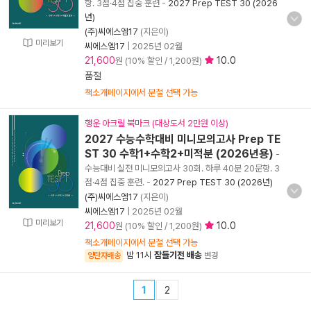
항. 3점·4점 집중 훈련
-
2027 Prep TEST 30 (2026
년)
(주)씨에스엠17
(지은이)
미리보기
씨에스엠17
|
2025년 02월
21,600
10.0
원 (10% 할인 / 1,200원)
품절
책소개페이지에서 분철 선택 가능
행운 아크릴 북마크 (대상도서 2만원 이상)
2027 수능수학대비 미니모의고사 Prep TE
ST 30 수학1+수학2+미적분 (2026년용)
-
수능대비 실전 미니모의고사 30회. 하루 40분 20문항. 3
점·4점 집중 훈련.
-
2027 Prep TEST 30 (2026년)
(주)씨에스엠17
(지은이)
씨에스엠17
|
2025년 02월
미리보기
21,600
10.0
원 (10% 할인 / 1,200원)
책소개페이지에서 분철 선택 가능
밤 11시
잠들기전 배송
양탄자배송
변경
1
2