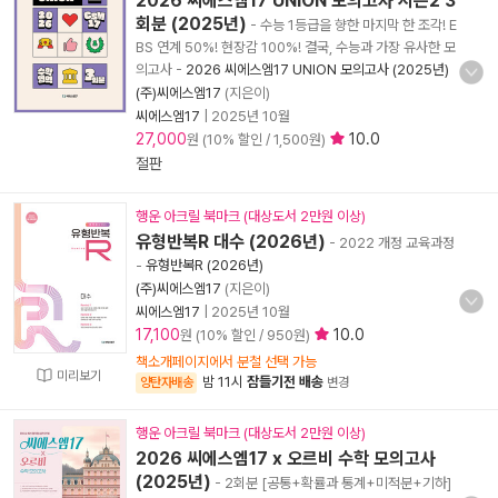
2026 씨에스엠17 UNION 모의고사 시즌2 3
회분 (2025년)
- 수능 1등급을 향한 마지막 한 조각! E
BS 연계 50%! 현장감 100%! 결국, 수능과 가장 유사한 모
의고사
-
2026 씨에스엠17 UNION 모의고사 (2025년)
(주)씨에스엠17
(지은이)
씨에스엠17
|
2025년 10월
27,000
10.0
원 (10% 할인 / 1,500원)
절판
행운 아크릴 북마크 (대상도서 2만원 이상)
유형반복R 대수 (2026년)
- 2022 개정 교육과정
-
유형반복R (2026년)
(주)씨에스엠17
(지은이)
씨에스엠17
|
2025년 10월
17,100
10.0
원 (10% 할인 / 950원)
책소개페이지에서 분철 선택 가능
미리보기
밤 11시
잠들기전 배송
양탄자배송
변경
행운 아크릴 북마크 (대상도서 2만원 이상)
2026 씨에스엠17 x 오르비 수학 모의고사
(2025년)
- 2회분 [공통+확률과 통계+미적분+기하]