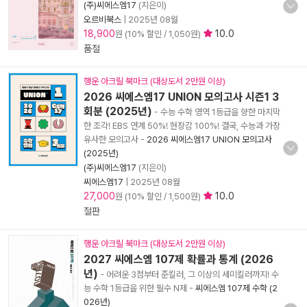
(주)씨에스엠17
(지은이)
오르비북스
|
2025년 08월
18,900
10.0
원 (10% 할인 / 1,050원)
품절
행운 아크릴 북마크 (대상도서 2만원 이상)
2026 씨에스엠17 UNION 모의고사 시즌1 3
회분 (2025년)
- 수능 수학 영역 1등급을 향한 마지막
한 조각! EBS 연계 50%! 현장감 100%! 결국, 수능과 가장
유사한 모의고사
-
2026 씨에스엠17 UNION 모의고사
(2025년)
(주)씨에스엠17
(지은이)
씨에스엠17
|
2025년 08월
27,000
10.0
원 (10% 할인 / 1,500원)
절판
행운 아크릴 북마크 (대상도서 2만원 이상)
2027 씨에스엠 107제 확률과 통계 (2026
년)
- 어려운 3점부터 준킬러, 그 이상의 세미킬러까지! 수
능 수학 1등급을 위한 필수 N제
-
씨에스엠 107제 수학 (2
026년)