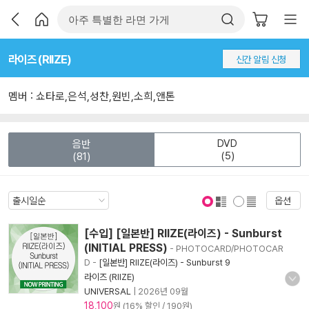
라이즈 (RIIZE)
신간 알림 신청
멤버 : 쇼타로,은석,성찬,원빈,소희,앤톤
DVD
음반
(5)
(81)
옵션
표지 보기
표지 안보기
[수입] [일본반] RIIZE(라이즈) - Sunburst
(INITIAL PRESS)
- PHOTOCARD/PHOTOCAR
D
-
[일본반] RIIZE(라이즈) - Sunburst 9
라이즈 (RIIZE)
UNIVERSAL
|
2026년 09월
18,100
원 (16% 할인 / 190원)