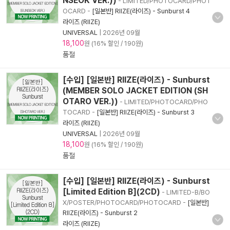
NSEOK VER.))
- LIMITED/PHOTOCARD/PHOT
OCARD
-
[일본반] RIIZE(라이즈) - Sunburst 4
라이즈 (RIIZE)
UNIVERSAL
|
2026년 09월
18,100
원 (16% 할인 / 190원)
품절
[수입] [일본반] RIIZE(라이즈) - Sunburst
(MEMBER SOLO JACKET EDITION (SH
OTARO VER.))
- LIMITED/PHOTOCARD/PHO
TOCARD
-
[일본반] RIIZE(라이즈) - Sunburst 3
라이즈 (RIIZE)
UNIVERSAL
|
2026년 09월
18,100
원 (16% 할인 / 190원)
품절
[수입] [일본반] RIIZE(라이즈) - Sunburst
[Limited Edition B](2CD)
- LIMITED-B/BO
X/POSTER/PHOTOCARD/PHOTOCARD
-
[일본반]
RIIZE(라이즈) - Sunburst 2
라이즈 (RIIZE)