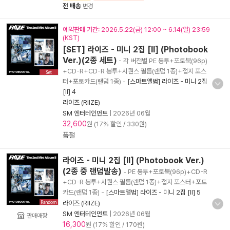
전 배송
변경
예약판매 기간: 2026.5.22(금) 12:00 ~ 6.14(일) 23:59
(KST)
[SET] 라이즈 - 미니 2집 [II] (Photobook
Ver.)(2종 세트)
- 각 버전별 PE 봉투+포토북(96p)
+CD-R+CD-R 봉투+시퀀스 필름(랜덤 1종)+접지 포스
터+포토카드(랜덤 1종)
-
[스마트앨범] 라이즈 - 미니 2집
[II] 4
라이즈 (RIIZE)
SM 엔터테인먼트
|
2026년 06월
32,600
원 (17% 할인 / 330원)
품절
라이즈 - 미니 2집 [II] (Photobook Ver.)
(2종 중 랜덤발송)
- PE 봉투+포토북(96p)+CD-R
+CD-R 봉투+시퀀스 필름(랜덤 1종)+접지 포스터+포토
카드(랜덤 1종)
-
[스마트앨범] 라이즈 - 미니 2집 [II] 5
라이즈 (RIIZE)
SM 엔터테인먼트
|
2026년 06월
판매매장
16,300
원 (17% 할인 / 170원)