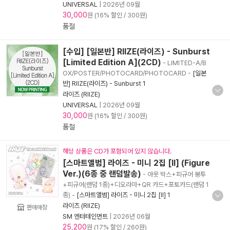
UNIVERSAL
|
2026년 09월
30,000
원 (16% 할인 / 300원)
품절
[수입] [일본반] RIIZE(라이즈) - Sunburst
[Limited Edition A](2CD)
- LIMITED-A/B
OX/POSTER/PHOTOCARD/PHOTOCARD
-
[일본
반] RIIZE(라이즈) - Sunburst 1
라이즈 (RIIZE)
UNIVERSAL
|
2026년 09월
30,000
원 (16% 할인 / 300원)
품절
해당 상품은 CD가 포함되어 있지 않습니다.
[스마트앨범] 라이즈 - 미니 2집 [II] (Figure
Ver.)(6종 중 랜덤발송)
- 아웃 박스+피규어 봉투
+피규어(랜덤 1종)+디오라마+QR 카드+포토카드(랜덤 1
종)
-
[스마트앨범] 라이즈 - 미니 2집 [II] 1
라이즈 (RIIZE)
판매매장
SM 엔터테인먼트
|
2026년 06월
25,200
원 (17% 할인 / 260원)