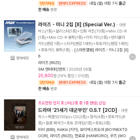
내일 (월) 아침 7시
출근
양탄자배송
썬데이 EXPRESS
전 배송
변경
라이즈 - 미니 2집 [II] (Special Ver.)
- 아웃
박스(1종)+블리스터(1종)+인화 사진(70종)+Mini CD-R
(1종)+Mini CD-R 봉투(1종)+리릭 카드(1종)+렌티큘러
카드(랜덤 1종)+스티커(랜덤 1세트)+포토카드(랜덤 1세트)
+포토카드 봉투(1종)
-
[스마트앨범] 라이즈 - 미니 2집 [II]
6
판매매장
라이즈 (RIIZE)
SM 엔터테인먼트
|
2026년 06월
20,800
원 (16% 할인 / 210원)
내일 (월) 아침 7시
출근
양탄자배송
썬데이 EXPRESS
전 배송
변경
초도한정 접지 포스터(2종 중 1종 랜덤) 삽입
드라마 '21세기 대군부인' O.S.T [2CD]
- 아웃
박스+북클릿(100p)+CD(2종)+엽서(4종)+포토카드(8
종)+필름 북마크+포토 프레임(1종)+포토(3종)
비비 (BIBI)
,
KiiiKiii (키키)
,
보이넥스트도어 (BOYNEXTD
OOR)
,
라이즈 (RIIZE)
,
한로로 (HANRORO)
,
우즈 (WO
판매매장