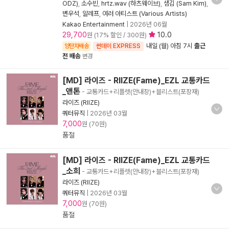
ODZ)
,
소수빈
,
hrtz.wav (하츠웨이브)
,
샘김 (Sam Kim)
,
변우석
,
알레프
,
여러 아티스트 (Various Artists)
Kakao Entertainment
|
2026년 06월
29,700
10.0
원 (17% 할인 / 300원)
내일 (월) 아침 7시
출근
양탄자배송
썬데이 EXPRESS
전 배송
변경
[MD] 라이즈 - RIIZE(Fame)_EZL 교통카드
_앤톤
- 교통카드+리플렛(안내장)+블리스트(포장재)
라이즈 (RIIZE)
쿼터뮤직
|
2026년 03월
7,000
원 (70원)
품절
[MD] 라이즈 - RIIZE(Fame)_EZL 교통카드
_소희
- 교통카드+리플렛(안내장)+블리스트(포장재)
라이즈 (RIIZE)
쿼터뮤직
|
2026년 03월
7,000
원 (70원)
품절