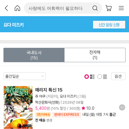
요다 미즈키
신간 알림 신청
전자책
국내도서
(1)
(15)
옵션
표지 보기
표지 안보기
매리지 톡신 15
쥬 먀쿠
(지은이),
요다 미즈키
(그림)
학산문화사(만화)
|
2026년 08월
5,400
10.0
원 (10% 할인 / 300원)
내일 (월) 아침 7시
출근
양탄자배송
썬데이 EXPRESS
전 배송
변경